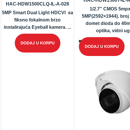
HAC-HDW1500T-IL-A
HAC-HDW1500CLQ-IL-A-028
1/2.7" CMOS 5mpx
5MP Smart Dual Light HDCVI sa
5MP(2592×1944), broj 
fiksno fokalnom brzo
domet dioda do 40m;
instalirajuća Eyeball kamera. ...
optika, vidni ug.
DODAJ U KORPU
DODAJ U KORPU