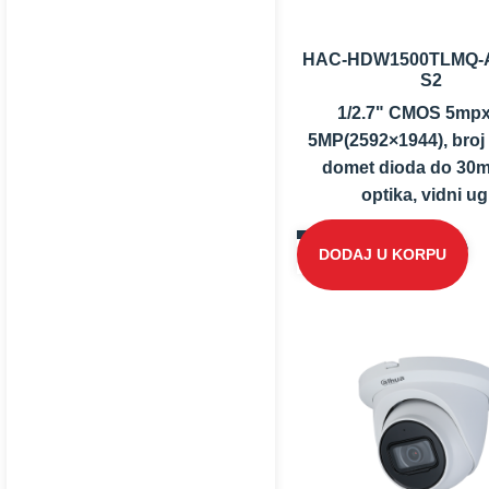
HAC-HDW1500TLMQ-A
S2
1/2.7" CMOS 5mpx
5MP(2592×1944), broj 
domet dioda do 30m;
optika, vidni ug.
DODAJ U KORPU