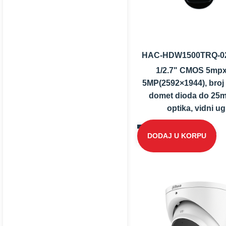
HAC-HDW1500TRQ-0
1/2.7" CMOS 5mpx
5MP(2592×1944), broj 
domet dioda do 25m;
optika, vidni ug.
DODAJ U KORPU