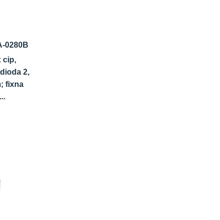
-0280B
 cip,
dioda 2,
 fixna
..