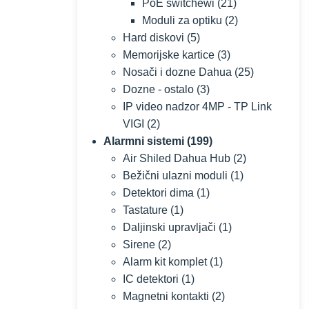
PoE switchewi
(21)
Moduli za optiku
(2)
Hard diskovi
(5)
Memorijske kartice
(3)
Nosači i dozne Dahua
(25)
Dozne - ostalo
(3)
IP video nadzor 4MP - TP Link
VIGI
(2)
Alarmni sistemi
(199)
Air Shiled Dahua Hub
(2)
Bežični ulazni moduli
(1)
Detektori dima
(1)
Tastature
(1)
Daljinski upravljači
(1)
Sirene
(2)
Alarm kit komplet
(1)
IC detektori
(1)
Magnetni kontakti
(2)