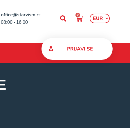
office@starvism.rs
0
08:00 - 16:00
PRIJAVI SE
E