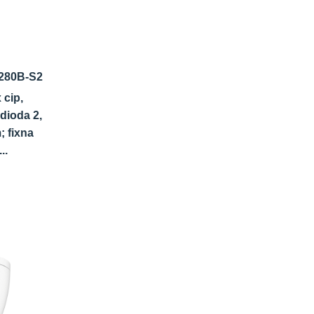
280B-S2
 cip,
dioda 2,
 fixna
..