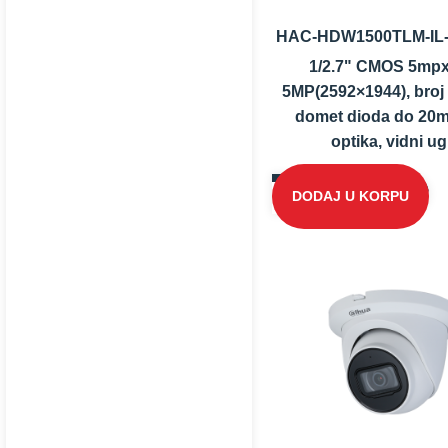
HAC-HDW1500TLM-IL-
1/2.7" CMOS 5mpx
5MP(2592×1944), broj 
domet dioda do 20m;
optika, vidni ug.
DODAJ U KORPU