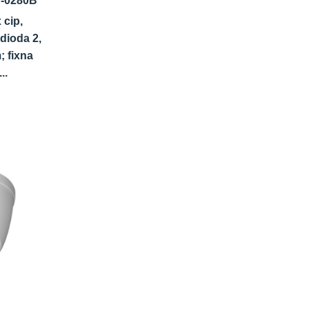
-0280B
 cip,
dioda 2,
 fixna
..