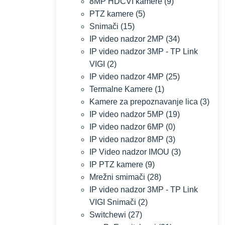
8MP HDCVI kamere
(9)
PTZ kamere
(5)
Snimači
(15)
IP video nadzor 2MP
(34)
IP video nadzor 3MP - TP Link
VIGI
(2)
IP video nadzor 4MP
(25)
Termalne Kamere
(1)
Kamere za prepoznavanje lica
(3)
IP video nadzor 5MP
(19)
IP video nadzor 6MP
(0)
IP video nadzor 8MP
(3)
IP Video nadzor IMOU
(3)
IP PTZ kamere
(9)
Mrežni smimači
(28)
IP video nadzor 3MP - TP Link
VIGI Snimači
(2)
Switchewi
(27)