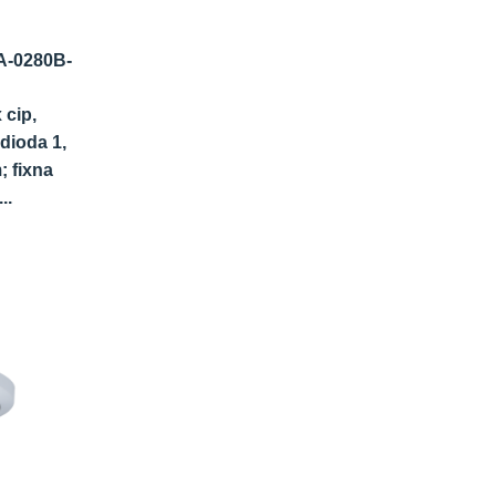
-0280B-
 cip,
dioda 1,
 fixna
..