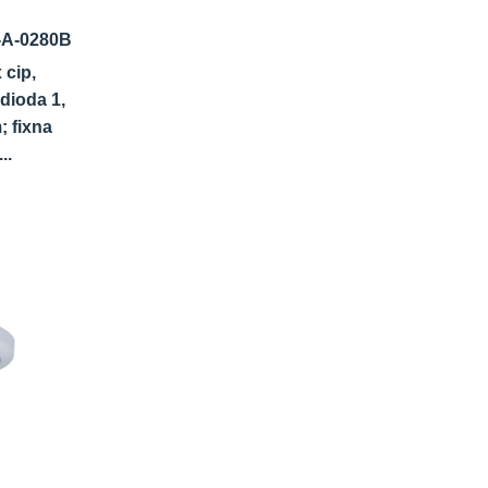
A-0280B
 cip,
dioda 1,
 fixna
..