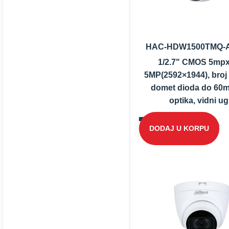
HAC-HDW1500TMQ-A
1/2.7" CMOS 5mpx
5MP(2592×1944), broj 
domet dioda do 60m;
optika, vidni ug.
DODAJ U KORPU