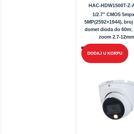
HAC-HDW1500T-Z-A
1/2.7" CMOS 5mpx
5MP(2592×1944), broj 
domet dioda do 60m; 
zoom 2.7-12mm.
DODAJ U KORPU