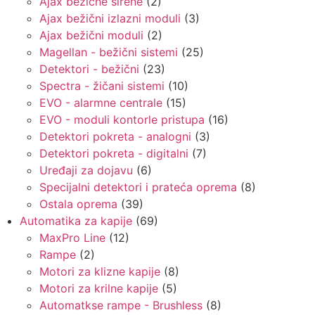
Ajax bežične sirene
(2)
Ajax bežični izlazni moduli
(3)
Ajax bežični moduli
(2)
Magellan - bežični sistemi
(25)
Detektori - bežični
(23)
Spectra - žičani sistemi
(10)
EVO - alarmne centrale
(15)
EVO - moduli kontorle pristupa
(16)
Detektori pokreta - analogni
(3)
Detektori pokreta - digitalni
(7)
Uređaji za dojavu
(6)
Specijalni detektori i prateća oprema
(8)
Ostala oprema
(39)
Automatika za kapije
(69)
MaxPro Line
(12)
Rampe
(2)
Motori za klizne kapije
(8)
Motori za krilne kapije
(5)
Automatkse rampe - Brushless
(8)