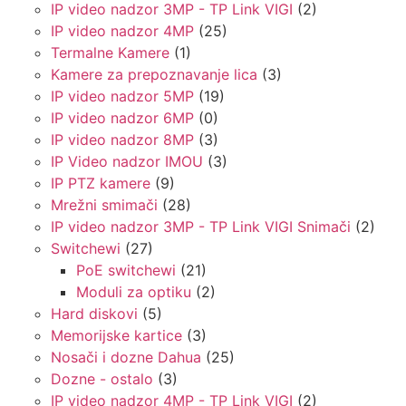
IP video nadzor 3MP - TP Link VIGI
(2)
IP video nadzor 4MP
(25)
Termalne Kamere
(1)
Kamere za prepoznavanje lica
(3)
IP video nadzor 5MP
(19)
IP video nadzor 6MP
(0)
IP video nadzor 8MP
(3)
IP Video nadzor IMOU
(3)
IP PTZ kamere
(9)
Mrežni smimači
(28)
IP video nadzor 3MP - TP Link VIGI Snimači
(2)
Switchewi
(27)
PoE switchewi
(21)
Moduli za optiku
(2)
Hard diskovi
(5)
Memorijske kartice
(3)
Nosači i dozne Dahua
(25)
Dozne - ostalo
(3)
IP video nadzor 4MP - TP Link VIGI
(2)