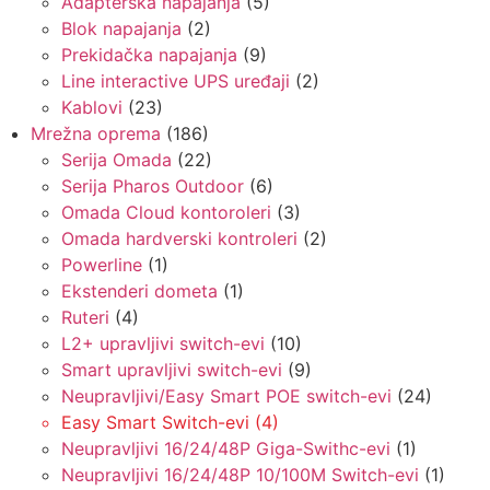
Adapterska napajanja
(5)
Blok napajanja
(2)
Prekidačka napajanja
(9)
Line interactive UPS uređaji
(2)
Kablovi
(23)
Mrežna oprema
(186)
Serija Omada
(22)
Serija Pharos Outdoor
(6)
Omada Cloud kontoroleri
(3)
Omada hardverski kontroleri
(2)
Powerline
(1)
Ekstenderi dometa
(1)
Ruteri
(4)
L2+ upravljivi switch-evi
(10)
Smart upravljivi switch-evi
(9)
Neupravljivi/Easy Smart POE switch-evi
(24)
Easy Smart Switch-evi
(4)
Neupravljivi 16/24/48P Giga-Swithc-evi
(1)
Neupravljivi 16/24/48P 10/100M Switch-evi
(1)