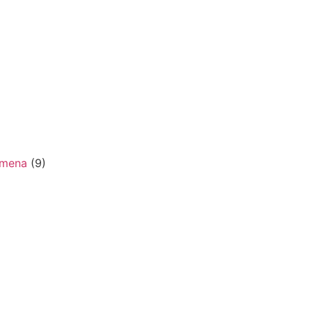
remena
(9)