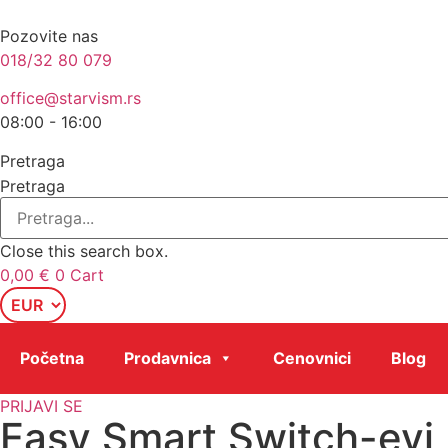
Skip
to
Pozovite nas
content
018/32 80 079
office@starvism.rs
08:00 - 16:00
Pretraga
Pretraga
Close this search box.
0,00
€
0
Cart
Početna
Prodavnica
Cenovnici
Blog
PRIJAVI SE
Easy Smart Switch-evi