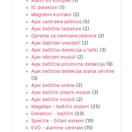
Alarm kit komplet
(1)
IC detektori
(1)
Magnetni kontakti
(2)
Ajax centralne jedinice
(5)
Ajax bežične tastature
(2)
Oprema za centralne jedinice
(2)
Ajax daljinski uravljači
(2)
Ajax bežična detekcija u tački
(3)
Ajax hibridni moduli
(2)
Ajax bežična prostorna detekcija
(9)
Ajax bežična detekcija stanja okoline
(3)
Ajax bežične sirene
(2)
Ajax bežični izlazni moduli
(3)
Ajax bežični moduli
(2)
Magellan - bežični sistemi
(25)
Detektori - bežični
(23)
Spectra - žičani sistemi
(10)
EVO - alarmne centrale
(15)