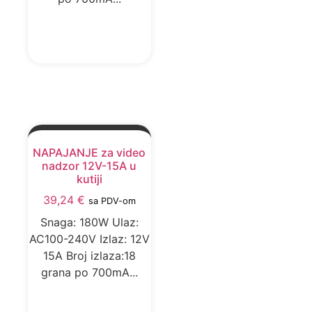
DODAJ U KORPU
NAPAJANJE za video
nadzor 12V-15A u
kutiji
39,24
€
sa PDV-om
Snaga: 180W Ulaz:
AC100-240V Izlaz: 12V
15A Broj izlaza:18
grana po 700mA...
DODAJ U KORPU