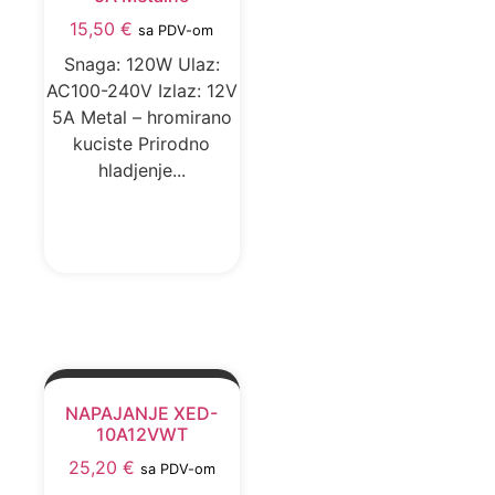
15,50
€
sa PDV-om
Snaga: 120W Ulaz:
AC100-240V Izlaz: 12V
5A Metal – hromirano
kuciste Prirodno
hladjenje...
DODAJ U KORPU
NAPAJANJE XED-
10A12VWT
25,20
€
sa PDV-om