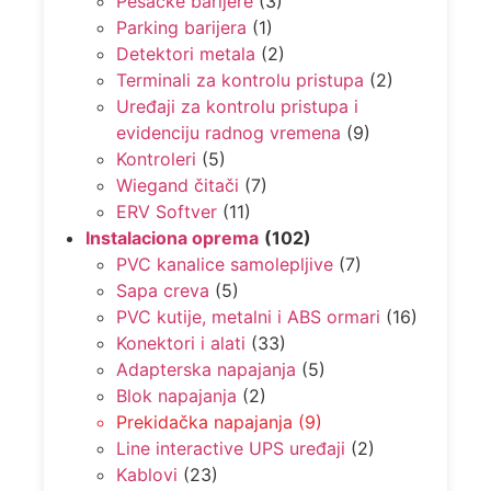
Pešačke barijere
(3)
Parking barijera
(1)
Detektori metala
(2)
Terminali za kontrolu pristupa
(2)
Uređaji za kontrolu pristupa i
evidenciju radnog vremena
(9)
Kontroleri
(5)
Wiegand čitači
(7)
ERV Softver
(11)
Instalaciona oprema
(102)
PVC kanalice samolepljive
(7)
Sapa creva
(5)
PVC kutije, metalni i ABS ormari
(16)
Konektori i alati
(33)
Adapterska napajanja
(5)
Blok napajanja
(2)
Prekidačka napajanja
(9)
Line interactive UPS uređaji
(2)
Kablovi
(23)