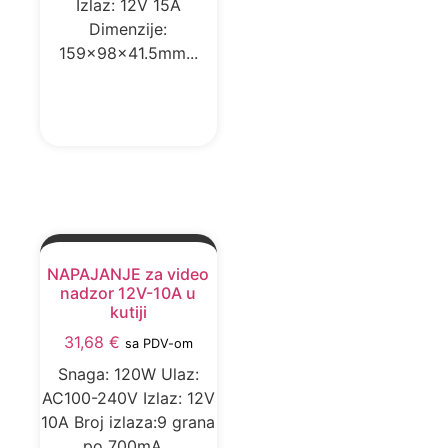
Izlaz: 12V 15A
Dimenzije:
159x98x41.5mm...
DODAJ U KORPU
NAPAJANJE za video
nadzor 12V-10A u
kutiji
31,68
€
sa PDV-om
Snaga: 120W Ulaz:
AC100-240V Izlaz: 12V
10A Broj izlaza:9 grana
po 700mA...