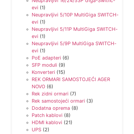
Neupravljivi 16/24/53P Giga-Swithc-
evi
(1)
Neupravljivi 5/10P MultiGiga SWITCH-
evi
(1)
Neupravljivi 5/11P MultiGiga SWITCH-
evi
(1)
Neupravljivi 5/9P MultiGiga SWITCH-
evi
(1)
PoE adapteri
(6)
SFP moduli
(9)
Konverteri
(15)
REK ORMARI SAMOSTOJEĆI AGER
NOVO
(6)
Rek zidni ormari
(7)
Rek samostojeći ormari
(3)
Dodatna oprema
(8)
Patch kablovi
(8)
HDMI kablovi
(21)
UPS
(2)