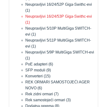
Neupravljivi 16/24/52P Giga-Swithc-evi
(1)
Neupravljivi 16/24/53P Giga-Swithc-evi
(1)
Neupravljivi 5/10P MultiGiga SWITCH-
evi
(1)
Neupravljivi 5/11P MultiGiga SWITCH-
evi
(1)
Neupravljivi 5/9P MultiGiga SWITCH-evi
(1)
PoE adapteri
(6)
SFP moduli
(9)
Konverteri
(15)
REK ORMARI SAMOSTOJEĆI AGER
NOVO
(6)
Rek zidni ormari
(7)
Rek samostojeći ormari
(3)
Dodatna oprema
(8)