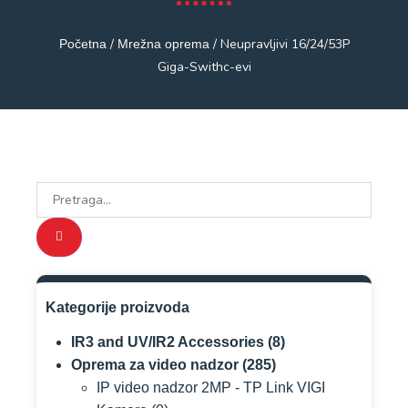
/
/ Neupravljivi 16/24/53P
Početna
Mrežna oprema
Giga-Swithc-evi
Kategorije proizvoda
IR3 and UV/IR2 Accessories
(8)
Oprema za video nadzor
(285)
IP video nadzor 2MP - TP Link VIGI