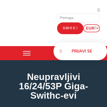
0,00
€
0
PRIJAVI SE
Neupravljivi
16/24/53P Giga-
Swithc-evi