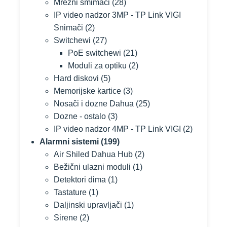
Mrežni smimači
(28)
IP video nadzor 3MP - TP Link VIGI
Snimači
(2)
Switchewi
(27)
PoE switchewi
(21)
Moduli za optiku
(2)
Hard diskovi
(5)
Memorijske kartice
(3)
Nosači i dozne Dahua
(25)
Dozne - ostalo
(3)
IP video nadzor 4MP - TP Link VIGI
(2)
Alarmni sistemi
(199)
Air Shiled Dahua Hub
(2)
Bežični ulazni moduli
(1)
Detektori dima
(1)
Tastature
(1)
Daljinski upravljači
(1)
Sirene
(2)