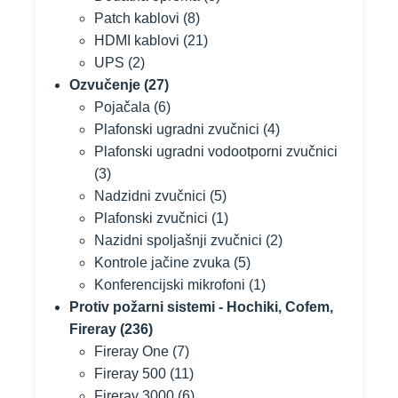
Patch kablovi
(8)
HDMI kablovi
(21)
UPS
(2)
Ozvučenje
(27)
Pojačala
(6)
Plafonski ugradni zvučnici
(4)
Plafonski ugradni vodootporni zvučnici
(3)
Nadzidni zvučnici
(5)
Plafonski zvučnici
(1)
Nazidni spoljašnji zvučnici
(2)
Kontrole jačine zvuka
(5)
Konferencijski mikrofoni
(1)
Protiv požarni sistemi - Hochiki, Cofem,
Fireray
(236)
Fireray One
(7)
Fireray 500
(11)
Fireray 3000
(6)