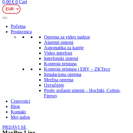
0,00
€
0
Cart
Početna
Prodavnica
Oprema za video nadzor
Alarmni sistemi
Automatika za kapije
Video interfoni
Interfonski sistemi
Kontrola pristupa
Kontrola pristupa i ERV – ZKTeco
Instalaciona oprema
Mrežna oprema
Ozvučenje
Protiv požarni sistemi – Hochiki, Cofem,
Fireray
Cenovnici
Blog
Kontakt
Moj nalog
PRIJAVI SE
MaxPro Line