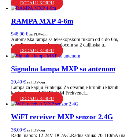
DODAJ U KORPU
RAMPA MXP 4-6m
948,00
€
sa PDV-om
Automatska rampa sa teleskopskom rukom od 4 do 6m,
ugradjenom kontrolnom plocom sa 2 daljinska u...
DODAJ U KORPU
Signalna lampa MXP sa antenom
20,40
€
sa PDV-om
Lampa za kapiju Funkcija: Za otvaranje krilnih i kliznih
kapija.Snaga: 1.5V.IP: Ip54 Frekvenci...
DODAJ U KORPU
WiFI receiver MXP senzor 2.4G
36,00
€
sa PDV-om
Radni napon: 12-24V DC/AC.Radna struja: 70-110mA (na