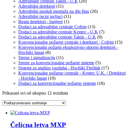
Adresibilne centrale Taktis - U.K
(20)
Adresibilni detektori
(11)
Adresibilni moduli montaža na din šinu
(20)
Adresibilni rucni javljaci
(11)
Beam detektori - barijere
(1)
Dodaci za adresabilne centrale Cofem
(13)
Dodaci za adresibilne centrale Kentec - U.K
(7)
Dodaci za adresibilne centrale Taktis - U.K
(9)
Konvencionalne požarne centrale i detektori - Cofem
(15)
Konvencionalni požarni eksplozivno otporni detektori -
Hochiki Japan
(8)
Sirene i signalizacija
(11)
Sirene za konvencionalne požarne sisteme
(5)
Sistemi za analizu vazduha - Hochiki Firelink
(17)
Konvencionalne požarne centrale - Kentec U.K. / Detektori
- Hochiki Japan
(10)
Dodaci za konvencionalne požarne sisteme
(18)
Prikazani svi od ukupno 12 rezultata
Čelicna letva MXP