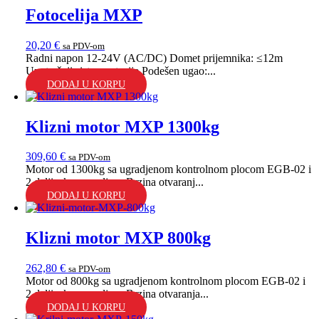
Fotocelija MXP
20,20
€
sa PDV-om
Radni napon 12-24V (AC/DC) Domet prijemnika: ≤12m
Unutrašnji sistem rotacije Podešen ugao:...
DODAJ U KORPU
Klizni motor MXP 1300kg
309,60
€
sa PDV-om
Motor od 1300kg sa ugradjenom kontrolnom plocom EGB-02 i
2 daljinska upravljaca Brzina otvaranj...
DODAJ U KORPU
Klizni motor MXP 800kg
262,80
€
sa PDV-om
Motor od 800kg sa ugradjenom kontrolnom plocom EGB-02 i
2 daljinska upravljaca Brzina otvaranja...
DODAJ U KORPU