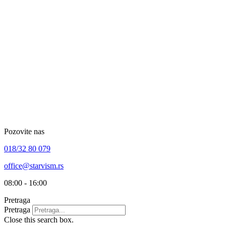
Skip
to
content
Pozovite nas
018/32 80 079
office@starvism.rs
08:00 - 16:00
Pretraga
Pretraga
Close this search box.