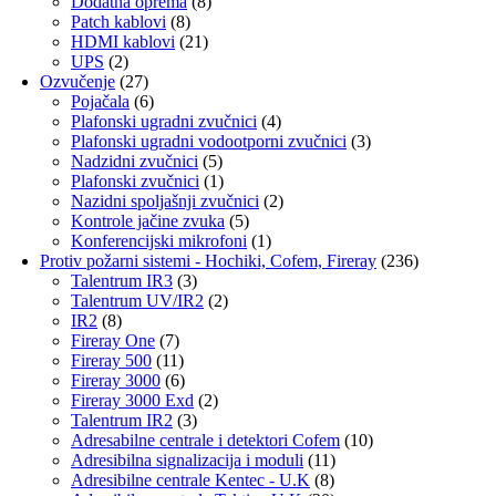
Dodatna oprema
(8)
Patch kablovi
(8)
HDMI kablovi
(21)
UPS
(2)
Ozvučenje
(27)
Pojačala
(6)
Plafonski ugradni zvučnici
(4)
Plafonski ugradni vodootporni zvučnici
(3)
Nadzidni zvučnici
(5)
Plafonski zvučnici
(1)
Nazidni spoljašnji zvučnici
(2)
Kontrole jačine zvuka
(5)
Konferencijski mikrofoni
(1)
Protiv požarni sistemi - Hochiki, Cofem, Fireray
(236)
Talentrum IR3
(3)
Talentrum UV/IR2
(2)
IR2
(8)
Fireray One
(7)
Fireray 500
(11)
Fireray 3000
(6)
Fireray 3000 Exd
(2)
Talentrum IR2
(3)
Adresabilne centrale i detektori Cofem
(10)
Adresibilna signalizacija i moduli
(11)
Adresibilne centrale Kentec - U.K
(8)