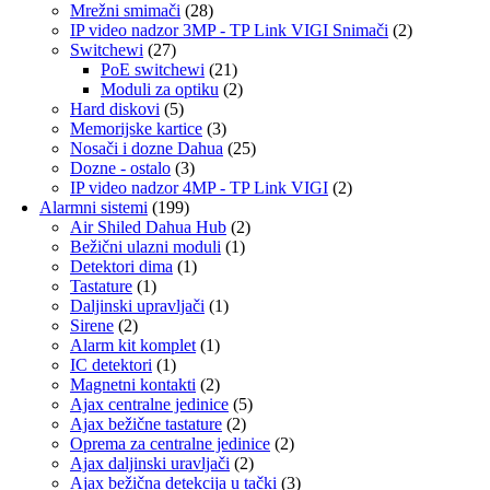
Mrežni smimači
(28)
IP video nadzor 3MP - TP Link VIGI Snimači
(2)
Switchewi
(27)
PoE switchewi
(21)
Moduli za optiku
(2)
Hard diskovi
(5)
Memorijske kartice
(3)
Nosači i dozne Dahua
(25)
Dozne - ostalo
(3)
IP video nadzor 4MP - TP Link VIGI
(2)
Alarmni sistemi
(199)
Air Shiled Dahua Hub
(2)
Bežični ulazni moduli
(1)
Detektori dima
(1)
Tastature
(1)
Daljinski upravljači
(1)
Sirene
(2)
Alarm kit komplet
(1)
IC detektori
(1)
Magnetni kontakti
(2)
Ajax centralne jedinice
(5)
Ajax bežične tastature
(2)
Oprema za centralne jedinice
(2)
Ajax daljinski uravljači
(2)
Ajax bežična detekcija u tački
(3)