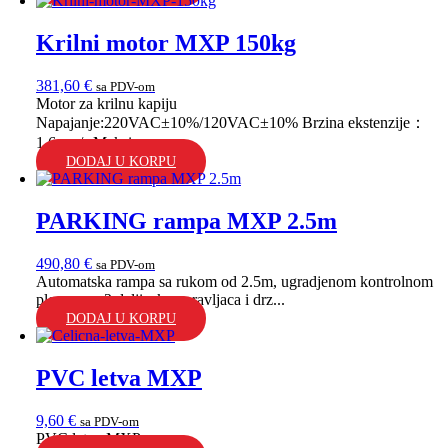
Krilni motor MXP 150kg
381,60
€
sa PDV-om
Motor za krilnu kapiju
Napajanje:220VAC±10%/120VAC±10% Brzina ekstenzije：
1.6 cm/s Maksima...
DODAJ U KORPU
PARKING rampa MXP 2.5m
490,80
€
sa PDV-om
Automatska rampa sa rukom od 2.5m, ugradjenom kontrolnom
plocom sa 2 daljinska upravljaca i drz...
DODAJ U KORPU
PVC letva MXP
9,60
€
sa PDV-om
PVC letva MXP...