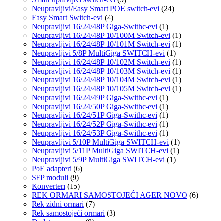
Neupravljivi/Easy Smart POE switch-evi
(24)
Easy Smart Switch-evi
(4)
Neupravljivi 16/24/48P Giga-Swithc-evi
(1)
Neupravljivi 16/24/48P 10/100M Switch-evi
(1)
Neupravljivi 16/24/48P 10/101M Switch-evi
(1)
Neupravljivi 5/8P MultiGiga SWITCH-evi
(1)
Neupravljivi 16/24/48P 10/102M Switch-evi
(1)
Neupravljivi 16/24/48P 10/103M Switch-evi
(1)
Neupravljivi 16/24/48P 10/104M Switch-evi
(1)
Neupravljivi 16/24/48P 10/105M Switch-evi
(1)
Neupravljivi 16/24/49P Giga-Swithc-evi
(1)
Neupravljivi 16/24/50P Giga-Swithc-evi
(1)
Neupravljivi 16/24/51P Giga-Swithc-evi
(1)
Neupravljivi 16/24/52P Giga-Swithc-evi
(1)
Neupravljivi 16/24/53P Giga-Swithc-evi
(1)
Neupravljivi 5/10P MultiGiga SWITCH-evi
(1)
Neupravljivi 5/11P MultiGiga SWITCH-evi
(1)
Neupravljivi 5/9P MultiGiga SWITCH-evi
(1)
PoE adapteri
(6)
SFP moduli
(9)
Konverteri
(15)
REK ORMARI SAMOSTOJEĆI AGER NOVO
(6)
Rek zidni ormari
(7)
Rek samostojeći ormari
(3)