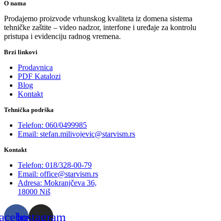
O nama
Prodajemo proizvode vrhunskog kvaliteta iz domena sistema
tehničke zaštite – video nadzor, interfone i uređaje za kontrolu
pristupa i evidenciju radnog vremena.
Brzi linkovi
Prodavnica
PDF Katalozi
Blog
Kontakt
Tehnička podrška
Telefon: 060/0499985
Email: stefan.milivojevic@starvism.rs
Kontakt
Telefon: 018/328-00-79
Email: office@starvism.rs
Adresa: Mokranjčeva 36,
18000 Niš
acebook
Instagram