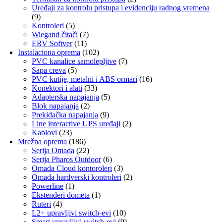
Uređaji za kontrolu pristupa i evidenciju radnog vremena
(9)
Kontroleri
(5)
Wiegand čitači
(7)
ERV Softver
(11)
Instalaciona oprema
(102)
PVC kanalice samolepljive
(7)
Sapa creva
(5)
PVC kutije, metalni i ABS ormari
(16)
Konektori i alati
(33)
Adapterska napajanja
(5)
Blok napajanja
(2)
Prekidačka napajanja
(9)
Line interactive UPS uređaji
(2)
Kablovi
(23)
Mrežna oprema
(186)
Serija Omada
(22)
Serija Pharos Outdoor
(6)
Omada Cloud kontoroleri
(3)
Omada hardverski kontroleri
(2)
Powerline
(1)
Ekstenderi dometa
(1)
Ruteri
(4)
L2+ upravljivi switch-evi
(10)
Smart upravljivi switch-evi
(9)