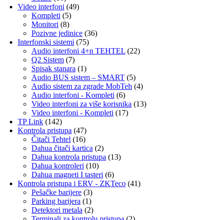
Video interfoni
(49)
Kompleti
(5)
Monitori
(8)
Pozivne jedinice
(36)
Interfonski sistemi
(75)
Audio interfoni 4+n TEHTEL
(22)
Q2 Sistem
(7)
Spisak stanara
(1)
Audio BUS sistem – SMART
(5)
Audio sistem za zgrade MobTeh
(4)
Audio interfoni - Kompleti
(6)
Video interfoni za više korisnika
(13)
Video interfoni - Kompleti
(17)
TP Link
(142)
Kontrola pristupa
(47)
Čitači Tehtel
(16)
Dahua čitači kartica
(2)
Dahua kontrola pristupa
(13)
Dahua kontroleri
(10)
Dahua magneti I tasteri
(6)
Kontrola pristupa i ERV - ZKTeco
(41)
Pešačke barijere
(3)
Parking barijera
(1)
Detektori metala
(2)
Terminali za kontrolu pristupa
(2)