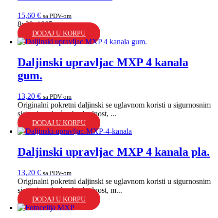
15,60
€
sa PDV-om
8x30x1005mm...
DODAJ U KORPU
Daljinski upravljac MXP 4 kanala
gum.
13,20
€
sa PDV-om
Originalni pokretni daljinski se uglavnom koristi u sigurnosnim
sistemima: kućna bezbednost, ...
DODAJ U KORPU
Daljinski upravljac MXP 4 kanala pla.
13,20
€
sa PDV-om
Originalni pokretni daljinski se uglavnom koristi u sigurnosnim
sistemima: kućna bezbednost, m...
DODAJ U KORPU