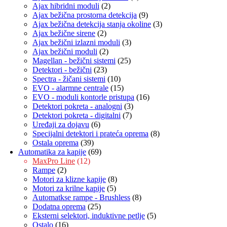
Ajax hibridni moduli
(2)
Ajax bežična prostorna detekcija
(9)
Ajax bežična detekcija stanja okoline
(3)
Ajax bežične sirene
(2)
Ajax bežični izlazni moduli
(3)
Ajax bežični moduli
(2)
Magellan - bežični sistemi
(25)
Detektori - bežični
(23)
Spectra - žičani sistemi
(10)
EVO - alarmne centrale
(15)
EVO - moduli kontorle pristupa
(16)
Detektori pokreta - analogni
(3)
Detektori pokreta - digitalni
(7)
Uređaji za dojavu
(6)
Specijalni detektori i prateća oprema
(8)
Ostala oprema
(39)
Automatika za kapije
(69)
MaxPro Line
(12)
Rampe
(2)
Motori za klizne kapije
(8)
Motori za krilne kapije
(5)
Automatkse rampe - Brushless
(8)
Dodatna oprema
(25)
Eksterni selektori, induktivne petlje
(5)
Ostalo
(16)