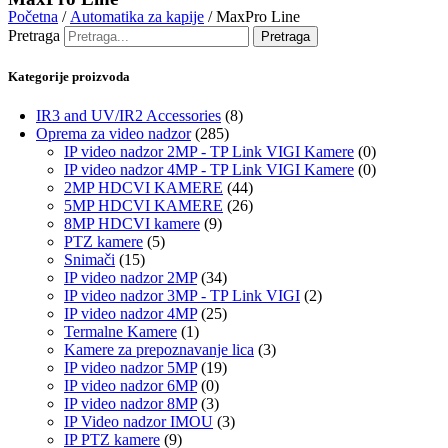
Početna
/
Automatika za kapije
/ MaxPro Line
Pretraga
Pretraga
Kategorije proizvoda
IR3 and UV/IR2 Accessories
(8)
Oprema za video nadzor
(285)
IP video nadzor 2MP - TP Link VIGI Kamere
(0)
IP video nadzor 4MP - TP Link VIGI Kamere
(0)
2MP HDCVI KAMERE
(44)
5MP HDCVI KAMERE
(26)
8MP HDCVI kamere
(9)
PTZ kamere
(5)
Snimači
(15)
IP video nadzor 2MP
(34)
IP video nadzor 3MP - TP Link VIGI
(2)
IP video nadzor 4MP
(25)
Termalne Kamere
(1)
Kamere za prepoznavanje lica
(3)
IP video nadzor 5MP
(19)
IP video nadzor 6MP
(0)
IP video nadzor 8MP
(3)
IP Video nadzor IMOU
(3)
IP PTZ kamere
(9)