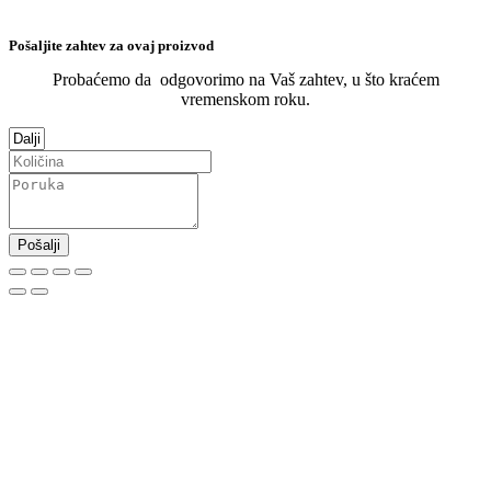
Pošaljite zahtev za ovaj proizvod
Probaćemo da odgovorimo na Vaš zahtev, u što kraćem
vremenskom roku.
Pošalji