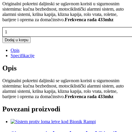
Originalni pokretni daljinski se uglavnom koristi u sigurnosnim
sistemima: kućna bezbednost, motociklistički alarmni sistem, auto
alarmni sistemi, krilna kapija, klizna kapija, rolo vrata, roletne,
barijere i oprema za domaćinstvo.
Frekvenca rada 433mhz
Daljinski
upravljac
MXP
Dodaj u korpu
4
Opis
kanala
Specifikacije
pla.
količina
Opis
Originalni pokretni daljinski se uglavnom koristi u sigurnosnim
sistemima: kućna bezbednost, motociklistički alarmni sistem, auto
alarmni sistemi, krilna kapija, klizna kapija, rolo vrata, roletne,
barijere i oprema za domaćinstvo.
Frekvenca rada 433mhz
Povezani proizvodi