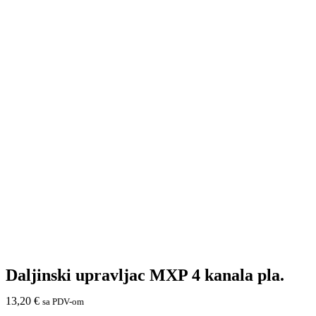
Daljinski upravljac MXP 4 kanala pla.
13,20
€
sa PDV-om