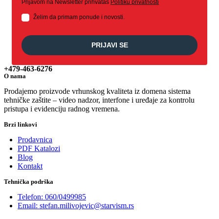
Prijavom na Newsletter prihvataš
Politiku privatnosti
Želim da primam ponude i novosti.
PRIJAVI SE
+479-463-6276
O nama
Prodajemo proizvode vrhunskog kvaliteta iz domena sistema
tehničke zaštite – video nadzor, interfone i uređaje za kontrolu
pristupa i evidenciju radnog vremena.
Brzi linkovi
Prodavnica
PDF Katalozi
Blog
Kontakt
Tehnička podrška
Telefon: 060/0499985
Email: stefan.milivojevic@starvism.rs