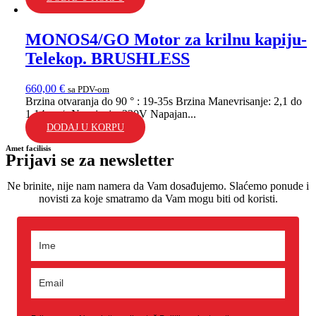
MONOS4/GO Motor za krilnu kapiju-
Telekop. BRUSHLESS
660,00
€
sa PDV-om
Brzina otvaranja do 90 ° : 19-35s Brzina Manevrisanje: 2,1 do
1,14 cm/s Napajanje: 230V Napajan...
DODAJ U KORPU
Amet facilisis
Prijavi se za newsletter
Ne brinite, nije nam namera da Vam dosađujemo. Slaćemo ponude i
novisti za koje smatramo da Vam mogu biti od koristi.