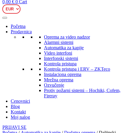
0,00
€
0
Cart
Početna
Prodavnica
Oprema za video nadzor
Alarmni sistemi
Automatika za kapije
Video interfoni
Interfonski sistemi
Kontrola pristupa
Kontrola pristupa i ERV – ZKTeco
Instalaciona oprema
Mrežna oprema
Ozvučenje
Protiv požarni sistemi – Hochiki, Cofem,
Fireray
Cenovnici
Blog
Kontakt
Moj nalog
PRIJAVI SE
Početna
/
Automatika za kapije
/
Dodatna oprema
/ Daljinski