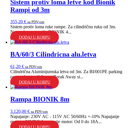
Sistem protiv loma letve kod Bionik
Rampi od 3m
355,20
€
sa PDV-om
Sistem protiv loma ruke rampe. Za cilindričnu ruku od 3m.
Namenjeno za seriju BIONIK 4...
DODAJ U KORPU
BA/60/3 Cilindricna alu.letva
61,20
€
sa PDV-om
Cilindrična Aluminijumska letva od 3m. Za BI/001PE parking
rampu, kompatibilna sa Break Away si...
DODAJ U KORPU
Rampa BIONIK 8m
3.120,00
€
sa PDV-om
Napajanje: 230V AC - 115V AC 50/60Hz +-10% Napajanje
motora: 36VDC Apsorpcije motor: Od 0 do 18A...
DODAJ U KORPU