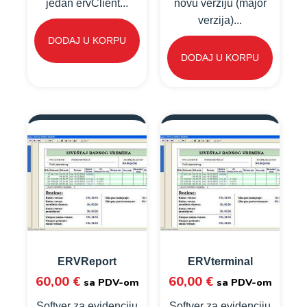
jedan ervClient...
novu verziju (major
verzija)...
DODAJ U KORPU
DODAJ U KORPU
ERVReport
ERVterminal
60,00
€
60,00
€
sa PDV-om
sa PDV-om
Softver za evidenciju
Softver za evidenciju