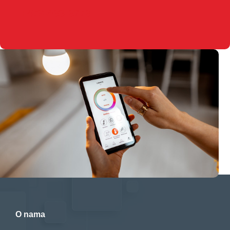
+479-463-6276
O nama