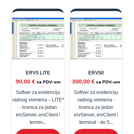
ERV5 LITE
ERV50
90,00
€
300,00
€
sa PDV-om
sa PDV-om
Softver za evidenciju
Softver za evidenciju
radnog vremena – LITE*
radnog vremena -
- licenca za jedan
licenca za jedan
ervServer, ervClient i
ervServer, ervClient i
termin...
terminal - do 5...