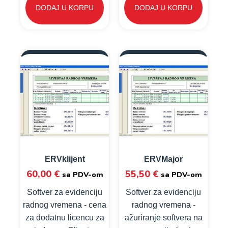
DODAJ U KORPU
DODAJ U KORPU
ERVklijent
ERVMajor
60,00
€
55,50
€
sa PDV-om
sa PDV-om
Softver za evidenciju
Softver za evidenciju
radnog vremena - cena
radnog vremena -
za dodatnu licencu za
ažuriranje softvera na