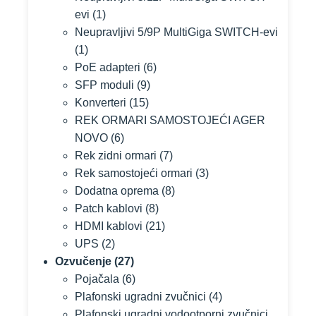
evi
(1)
Neupravljivi 5/9P MultiGiga SWITCH-evi
(1)
PoE adapteri
(6)
SFP moduli
(9)
Konverteri
(15)
REK ORMARI SAMOSTOJEĆI AGER
NOVO
(6)
Rek zidni ormari
(7)
Rek samostojeći ormari
(3)
Dodatna oprema
(8)
Patch kablovi
(8)
HDMI kablovi
(21)
UPS
(2)
Ozvučenje
(27)
Pojačala
(6)
Plafonski ugradni zvučnici
(4)
Plafonski ugradni vodootporni zvučnici