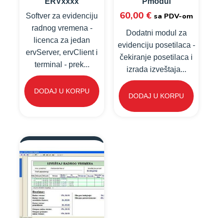
ERVxxxx
Pmodul
60,00
€
sa PDV-om
Softver za evidenciju
radnog vremena -
Dodatni modul za
licenca za jedan
evidenciju posetilaca -
ervServer, ervClient i
čekiranje posetilaca i
terminal - prek...
izrada izveštaja...
DODAJ U KORPU
DODAJ U KORPU