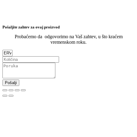
Pošaljite zahtev za ovaj proizvod
Probaćemo da odgovorimo na Vaš zahtev, u što kraćem
vremenskom roku.
Pošalji