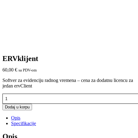
ERVklijent
60,00
€
sa PDV-om
Softver za evidenciju radnog vremena – cena za dodatnu licencu za
jedan ervClient
ERVklijent
količina
Dodaj u korpu
Opis
Specifikacije
Opis