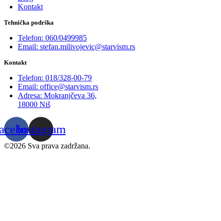
Kontakt
Tehnička podrška
Telefon: 060/0499985
Email: stefan.milivojevic@starvism.rs
Kontakt
Telefon: 018/328-00-79
Email: office@starvism.rs
Adresa: Mokranjčeva 36,
18000 Niš
acebook
Instagram
©2026 Sva prava zadržana.