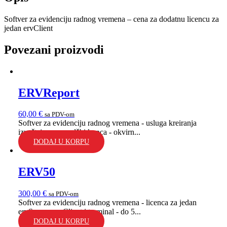
Softver za evidenciju radnog vremena – cena za dodatnu licencu za
jedan ervClient
Povezani proizvodi
ERVReport
60,00
€
sa PDV-om
Softver za evidenciju radnog vremena - usluga kreiranja
izveštaja po narudžbi kupca - okvirn...
DODAJ U KORPU
ERV50
300,00
€
sa PDV-om
Softver za evidenciju radnog vremena - licenca za jedan
ervServer, ervClient i terminal - do 5...
DODAJ U KORPU