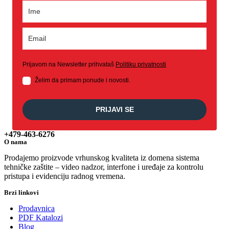
Prijavom na Newsletter prihvataš
Politiku privatnosti
Želim da primam ponude i novosti.
PRIJAVI SE
+479-463-6276
O nama
Prodajemo proizvode vrhunskog kvaliteta iz domena sistema
tehničke zaštite – video nadzor, interfone i uređaje za kontrolu
pristupa i evidenciju radnog vremena.
Brzi linkovi
Prodavnica
PDF Katalozi
Blog