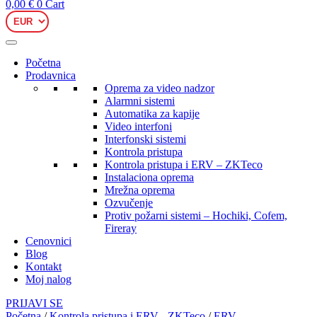
0,00
€
0
Cart
Početna
Prodavnica
Oprema za video nadzor
Alarmni sistemi
Automatika za kapije
Video interfoni
Interfonski sistemi
Kontrola pristupa
Kontrola pristupa i ERV – ZKTeco
Instalaciona oprema
Mrežna oprema
Ozvučenje
Protiv požarni sistemi – Hochiki, Cofem,
Fireray
Cenovnici
Blog
Kontakt
Moj nalog
PRIJAVI SE
Početna
/
Kontrola pristupa i ERV - ZKTeco
/
ERV