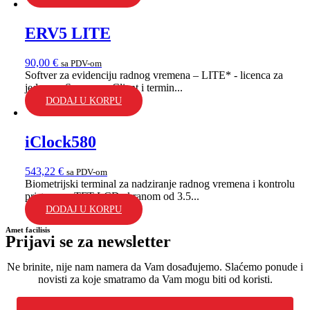
ERV5 LITE
90,00
€
sa PDV-om
Softver za evidenciju radnog vremena – LITE* - licenca za
jedan ervServer, ervClient i termin...
DODAJ U KORPU
iClock580
543,22
€
sa PDV-om
Biometrijski terminal za nadziranje radnog vremena i kontrolu
pristupa sa TFT-LCD ekranom od 3.5...
DODAJ U KORPU
Amet facilisis
Prijavi se za newsletter
Ne brinite, nije nam namera da Vam dosađujemo. Slaćemo ponude i
novisti za koje smatramo da Vam mogu biti od koristi.