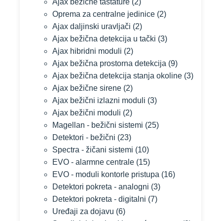
Ajax bežične tastature
(2)
Oprema za centralne jedinice
(2)
Ajax daljinski uravljači
(2)
Ajax bežična detekcija u tački
(3)
Ajax hibridni moduli
(2)
Ajax bežična prostorna detekcija
(9)
Ajax bežična detekcija stanja okoline
(3)
Ajax bežične sirene
(2)
Ajax bežični izlazni moduli
(3)
Ajax bežični moduli
(2)
Magellan - bežični sistemi
(25)
Detektori - bežični
(23)
Spectra - žičani sistemi
(10)
EVO - alarmne centrale
(15)
EVO - moduli kontorle pristupa
(16)
Detektori pokreta - analogni
(3)
Detektori pokreta - digitalni
(7)
Uređaji za dojavu
(6)