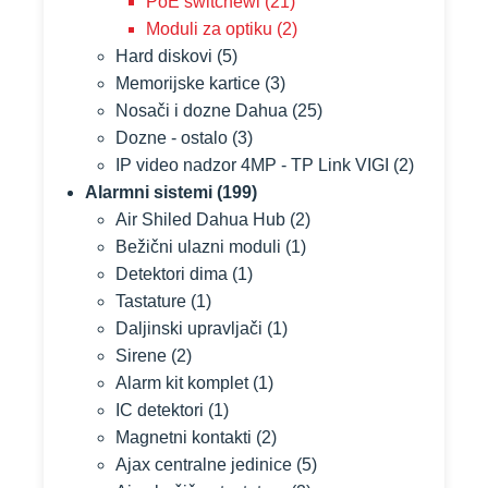
PoE switchewi
(21)
Moduli za optiku
(2)
Hard diskovi
(5)
Memorijske kartice
(3)
Nosači i dozne Dahua
(25)
Dozne - ostalo
(3)
IP video nadzor 4MP - TP Link VIGI
(2)
Alarmni sistemi
(199)
Air Shiled Dahua Hub
(2)
Bežični ulazni moduli
(1)
Detektori dima
(1)
Tastature
(1)
Daljinski upravljači
(1)
Sirene
(2)
Alarm kit komplet
(1)
IC detektori
(1)
Magnetni kontakti
(2)
Ajax centralne jedinice
(5)