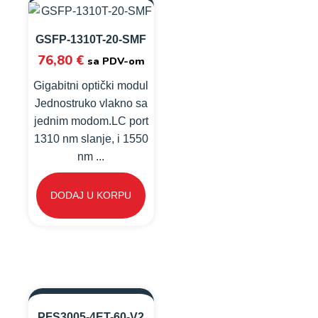
GSFP-1310T-20-SMF
76,80
€
sa PDV-om
Gigabitni optički modul
Jednostruko vlakno sa
jednim modom.LC port
1310 nm slanje, i 1550
nm ...
DODAJ U KORPU
PFS3005-4ET-60-V2