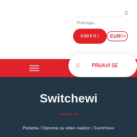
0,00
€
0
PRIJAVI SE
Switchewi
/
/ Switchewi
Početna
Oprema za video nadzor