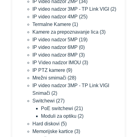
IP video nadzor 2MP
(34)
IP video nadzor 3MP - TP Link VIGI
(2)
IP video nadzor 4MP
(25)
Termalne Kamere
(1)
Kamere za prepoznavanje lica
(3)
IP video nadzor 5MP
(19)
IP video nadzor 6MP
(0)
IP video nadzor 8MP
(3)
IP Video nadzor IMOU
(3)
IP PTZ kamere
(9)
Mrežni smimači
(28)
IP video nadzor 3MP - TP Link VIGI
Snimači
(2)
Switchewi
(27)
PoE switchewi
(21)
Moduli za optiku
(2)
Hard diskovi
(5)
Memorijske kartice
(3)