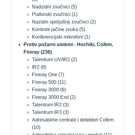
Nadzidni zvučnici
(5)
Plafonski zvučnici
(1)
Nazidni spoljašnji zvučnici
(2)
Kontrole jačine zvuka
(5)
Konferencijski mikrofoni
(1)
Protiv požarni sistemi - Hochiki, Cofem,
Fireray
(236)
Talentrum UV/IR2
(2)
IR2
(8)
Fireray One
(7)
Fireray 500
(11)
Fireray 3000
(6)
Fireray 3000 Exd
(2)
Talentrum IR2
(3)
Talentrum IR3
(3)
Adresabilne centrale i detektori Cofem
(10)
Adresibilna signalizacija i moduli
(11)