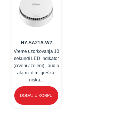
HY-SA21A-W2
Vreme uzorkovanja 10
sekundi LED indikator
(crveni / zeleni) i audio
alarm: dim, greška,
niska...
DODAJ U KORPU