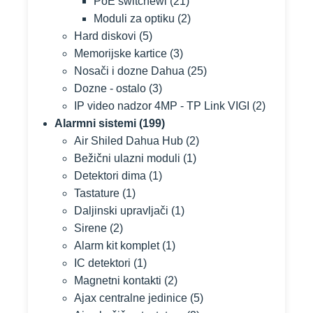
PoE switchewi
(21)
Moduli za optiku
(2)
Hard diskovi
(5)
Memorijske kartice
(3)
Nosači i dozne Dahua
(25)
Dozne - ostalo
(3)
IP video nadzor 4MP - TP Link VIGI
(2)
Alarmni sistemi
(199)
Air Shiled Dahua Hub
(2)
Bežični ulazni moduli
(1)
Detektori dima
(1)
Tastature
(1)
Daljinski upravljači
(1)
Sirene
(2)
Alarm kit komplet
(1)
IC detektori
(1)
Magnetni kontakti
(2)
Ajax centralne jedinice
(5)