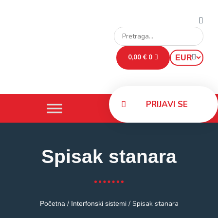
0,00
€
0
PRIJAVI SE
Spisak stanara
/
/ Spisak stanara
Početna
Interfonski sistemi