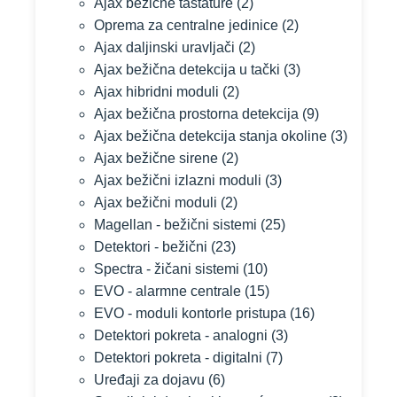
Ajax bežične tastature
(2)
Oprema za centralne jedinice
(2)
Ajax daljinski uravljači
(2)
Ajax bežična detekcija u tački
(3)
Ajax hibridni moduli
(2)
Ajax bežična prostorna detekcija
(9)
Ajax bežična detekcija stanja okoline
(3)
Ajax bežične sirene
(2)
Ajax bežični izlazni moduli
(3)
Ajax bežični moduli
(2)
Magellan - bežični sistemi
(25)
Detektori - bežični
(23)
Spectra - žičani sistemi
(10)
EVO - alarmne centrale
(15)
EVO - moduli kontorle pristupa
(16)
Detektori pokreta - analogni
(3)
Detektori pokreta - digitalni
(7)
Uređaji za dojavu
(6)