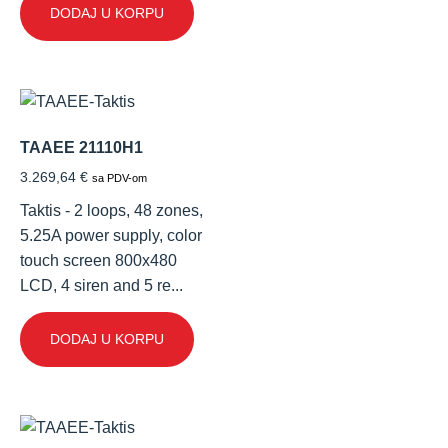
DODAJ U KORPU
TAAEE 21110H1
3.269,64
€
sa PDV-om
Taktis - 2 loops, 48 zones,
5.25A power supply, color
touch screen 800x480
LCD, 4 siren and 5 re...
DODAJ U KORPU