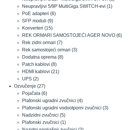
Neupravljivi 5/9P MultiGiga SWITCH-evi
(1)
PoE adapteri
(6)
SFP moduli
(9)
Konverteri
(15)
REK ORMARI SAMOSTOJEĆI AGER NOVO
(6)
Rek zidni ormari
(7)
Rek samostojeći ormari
(3)
Dodatna oprema
(8)
Patch kablovi
(8)
HDMI kablovi
(21)
UPS
(2)
Ozvučenje
(27)
Pojačala
(6)
Plafonski ugradni zvučnici
(4)
Plafonski ugradni vodootporni zvučnici
(3)
Nadzidni zvučnici
(5)
Plafonski zvučnici
(1)
Nazidni spoljašnji zvučnici
(2)