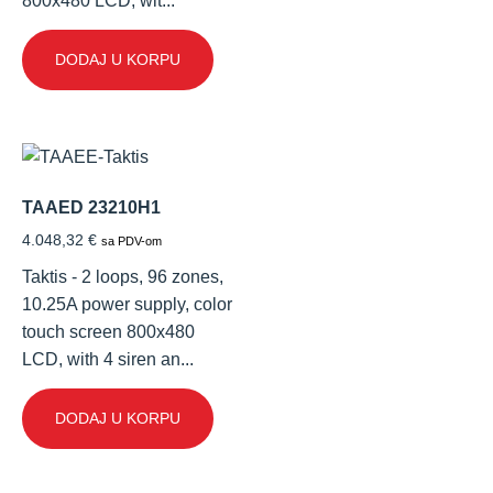
800x480 LCD, wit...
DODAJ U KORPU
TAAED 23210H1
4.048,32
€
sa PDV-om
Taktis - 2 loops, 96 zones,
10.25A power supply, color
touch screen 800x480
LCD, with 4 siren an...
DODAJ U KORPU