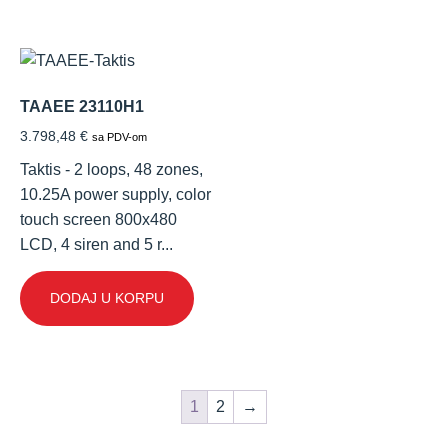
TAAEE 23110H1
3.798,48
€
sa PDV-om
Taktis - 2 loops, 48 zones,
10.25A power supply, color
touch screen 800x480
LCD, 4 siren and 5 r...
DODAJ U KORPU
1
2
→