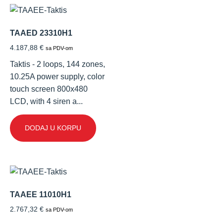
TAAED 23310H1
4.187,88
€
sa PDV-om
Taktis - 2 loops, 144 zones,
10.25A power supply, color
touch screen 800x480
LCD, with 4 siren a...
DODAJ U KORPU
TAAEE 11010H1
2.767,32
€
sa PDV-om