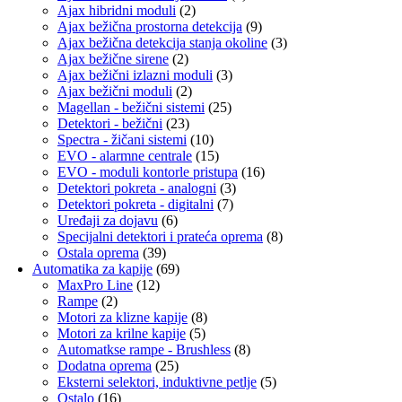
Ajax hibridni moduli
(2)
Ajax bežična prostorna detekcija
(9)
Ajax bežična detekcija stanja okoline
(3)
Ajax bežične sirene
(2)
Ajax bežični izlazni moduli
(3)
Ajax bežični moduli
(2)
Magellan - bežični sistemi
(25)
Detektori - bežični
(23)
Spectra - žičani sistemi
(10)
EVO - alarmne centrale
(15)
EVO - moduli kontorle pristupa
(16)
Detektori pokreta - analogni
(3)
Detektori pokreta - digitalni
(7)
Uređaji za dojavu
(6)
Specijalni detektori i prateća oprema
(8)
Ostala oprema
(39)
Automatika za kapije
(69)
MaxPro Line
(12)
Rampe
(2)
Motori za klizne kapije
(8)
Motori za krilne kapije
(5)
Automatkse rampe - Brushless
(8)
Dodatna oprema
(25)
Eksterni selektori, induktivne petlje
(5)
Ostalo
(16)