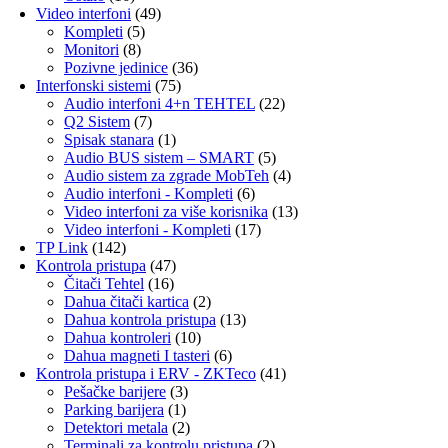
Video interfoni
(49)
Kompleti
(5)
Monitori
(8)
Pozivne jedinice
(36)
Interfonski sistemi
(75)
Audio interfoni 4+n TEHTEL
(22)
Q2 Sistem
(7)
Spisak stanara
(1)
Audio BUS sistem – SMART
(5)
Audio sistem za zgrade MobTeh
(4)
Audio interfoni - Kompleti
(6)
Video interfoni za više korisnika
(13)
Video interfoni - Kompleti
(17)
TP Link
(142)
Kontrola pristupa
(47)
Čitači Tehtel
(16)
Dahua čitači kartica
(2)
Dahua kontrola pristupa
(13)
Dahua kontroleri
(10)
Dahua magneti I tasteri
(6)
Kontrola pristupa i ERV - ZKTeco
(41)
Pešačke barijere
(3)
Parking barijera
(1)
Detektori metala
(2)
Terminali za kontrolu pristupa
(2)