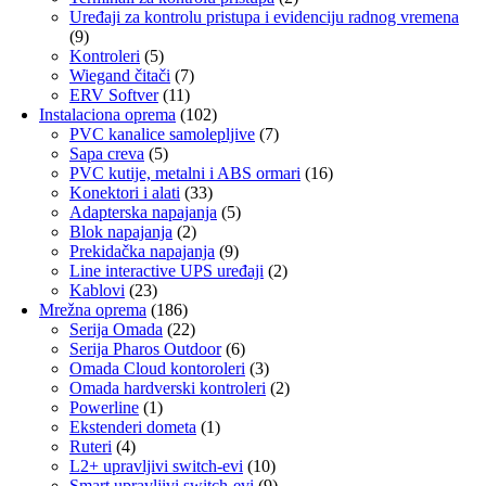
Uređaji za kontrolu pristupa i evidenciju radnog vremena
(9)
Kontroleri
(5)
Wiegand čitači
(7)
ERV Softver
(11)
Instalaciona oprema
(102)
PVC kanalice samolepljive
(7)
Sapa creva
(5)
PVC kutije, metalni i ABS ormari
(16)
Konektori i alati
(33)
Adapterska napajanja
(5)
Blok napajanja
(2)
Prekidačka napajanja
(9)
Line interactive UPS uređaji
(2)
Kablovi
(23)
Mrežna oprema
(186)
Serija Omada
(22)
Serija Pharos Outdoor
(6)
Omada Cloud kontoroleri
(3)
Omada hardverski kontroleri
(2)
Powerline
(1)
Ekstenderi dometa
(1)
Ruteri
(4)
L2+ upravljivi switch-evi
(10)
Smart upravljivi switch-evi
(9)