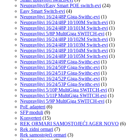
Neupravljivi/Easy Smart POE switch-evi
(24)
Easy Smart Switch-evi
(4)
Neupravljivi 16/24/48P Giga-Swithc-evi
(1)
Neupravljivi 16/24/48P 10/100M Switch-evi
(1)
Neupravljivi 16/24/48P 10/101M Switch-evi
(1)
Neupravljivi 5/8P MultiGiga SWITCH-evi
(1)
Neupravljivi 16/24/48P 10/102M Switch-evi
(1)
Neupravljivi 16/24/48P 10/103M Switch-evi
(1)
Neupravljivi 16/24/48P 10/104M Switch-evi
(1)
Neupravljivi 16/24/48P 10/105M Switch-evi
(1)
Neupravljivi 16/24/49P Giga-Swithc-evi
(1)
Neupravljivi 16/24/50P Giga-Swithc-evi
(1)
Neupravljivi 16/24/51P Giga-Swithc-evi
(1)
Neupravljivi 16/24/52P Giga-Swithc-evi
(1)
Neupravljivi 16/24/53P Giga-Swithc-evi
(1)
Neupravljivi 5/10P MultiGiga SWITCH-evi
(1)
Neupravljivi 5/11P MultiGiga SWITCH-evi
(1)
Neupravljivi 5/9P MultiGiga SWITCH-evi
(1)
PoE adapteri
(6)
SFP moduli
(9)
Konverteri
(15)
REK ORMARI SAMOSTOJEĆI AGER NOVO
(6)
Rek zidni ormari
(7)
Rek samostojeći ormari
(3)