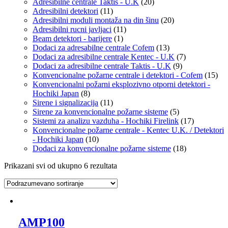
Adresibilne centrale Taktis - U.K
(20)
Adresibilni detektori
(11)
Adresibilni moduli montaža na din šinu
(20)
Adresibilni rucni javljaci
(11)
Beam detektori - barijere
(1)
Dodaci za adresabilne centrale Cofem
(13)
Dodaci za adresibilne centrale Kentec - U.K
(7)
Dodaci za adresibilne centrale Taktis - U.K
(9)
Konvencionalne požarne centrale i detektori - Cofem
(15)
Konvencionalni požarni eksplozivno otporni detektori -
Hochiki Japan
(8)
Sirene i signalizacija
(11)
Sirene za konvencionalne požarne sisteme
(5)
Sistemi za analizu vazduha - Hochiki Firelink
(17)
Konvencionalne požarne centrale - Kentec U.K. / Detektori
- Hochiki Japan
(10)
Dodaci za konvencionalne požarne sisteme
(18)
Prikazani svi od ukupno 6 rezultata
AMP100