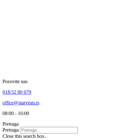
Skip
to
content
Pozovite nas
018/32 80 079
office@starvism.rs
08:00 - 16:00
Pretraga
Pretraga
Close this search box.