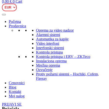
0,00
€
0
Cart
Početna
Prodavnica
Oprema za video nadzor
Alarmni sistemi
Automatika za kapije
Video interfoni
Interfonski sistemi
Kontrola pristupa
Kontrola pristupa i ERV – ZKTeco
Instalaciona oprema
Mrežna oprema
Ozvučenje
Protiv požarni sistemi – Hochiki, Cofem,
Fireray
Cenovnici
Blog
Kontakt
Moj nalog
PRIJAVI SE
Pojačala