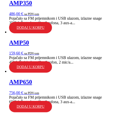
AMP350
486,00
€
sa PDV-om
Pojačalo sa FM prijemnikom i USB ulazom, izlazne snage
350W. Šest ulaza (3 mikrofona, 3 aux-a...
DODAJ U KORPU
AMP50
159,60
€
sa PDV-om
Pojačalo sa FM prijemnikom i USB ulazom, izlazne snage
45W. Četiri ulaza (2 mikrofon, 2 mic/a...
DODAJ U KORPU
AMP650
756,00
€
sa PDV-om
Pojačalo sa FM prijemnikom i USB ulazom, izlazne snage
650W. Šest ulaza (3 mikrofona, 3 aux-a...
DODAJ U KORPU