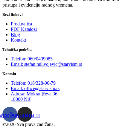
pristupa i evidenciju radnog vremena.
Brzi linkovi
Prodavnica
PDF Katalozi
Blog
Kontakt
Tehnička podrška
Telefon: 060/0499985
Email: stefan.milivojevic@starvism.rs
Kontakt
Telefon: 018/328-00-79
Email: office@starvism.rs
Adresa: Mokranjčeva 36,
18000 Niš
acebook
Instagram
©2026 Sva prava zadržana.