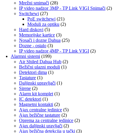
Mrežni smimači
(28)
IP video nadzor 3MP - TP Link VIGI Snimači
(2)
Switchewi
(27)
PoE switchewi
(21)
Moduli za optiku
(2)
Hard diskovi
(5)
Memorijske kartice
(3)
Nosači i dozne Dahua
(25)
Dozne - ostalo
(3)
IP video nadzor 4MP - TP Link VIGI
(2)
Alarmni sistemi
(199)
Air Shiled Dahua Hub
(2)
Bežični ulazni moduli
(1)
Detektori dima
(1)
Tastature
(1)
Daljinski upravljači
(1)
Sirene
(2)
Alarm kit komplet
(1)
IC detektori
(1)
Magnetni kontakti
(2)
Ajax centralne jedinice
(5)
Ajax bežične tastature
(2)
Oprema za centralne jedinice
(2)
Ajax daljinski uravljači
(2)
Ajax bežična detekcija u tački
(3)