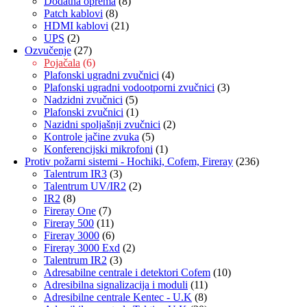
Dodatna oprema
(8)
Patch kablovi
(8)
HDMI kablovi
(21)
UPS
(2)
Ozvučenje
(27)
Pojačala
(6)
Plafonski ugradni zvučnici
(4)
Plafonski ugradni vodootporni zvučnici
(3)
Nadzidni zvučnici
(5)
Plafonski zvučnici
(1)
Nazidni spoljašnji zvučnici
(2)
Kontrole jačine zvuka
(5)
Konferencijski mikrofoni
(1)
Protiv požarni sistemi - Hochiki, Cofem, Fireray
(236)
Talentrum IR3
(3)
Talentrum UV/IR2
(2)
IR2
(8)
Fireray One
(7)
Fireray 500
(11)
Fireray 3000
(6)
Fireray 3000 Exd
(2)
Talentrum IR2
(3)
Adresabilne centrale i detektori Cofem
(10)
Adresibilna signalizacija i moduli
(11)
Adresibilne centrale Kentec - U.K
(8)