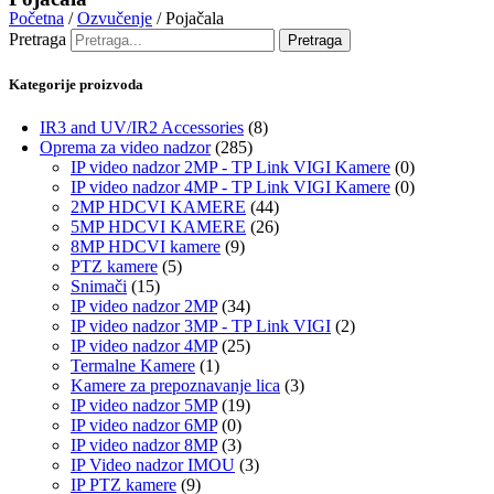
Početna
/
Ozvučenje
/ Pojačala
Pretraga
Pretraga
Kategorije proizvoda
IR3 and UV/IR2 Accessories
(8)
Oprema za video nadzor
(285)
IP video nadzor 2MP - TP Link VIGI Kamere
(0)
IP video nadzor 4MP - TP Link VIGI Kamere
(0)
2MP HDCVI KAMERE
(44)
5MP HDCVI KAMERE
(26)
8MP HDCVI kamere
(9)
PTZ kamere
(5)
Snimači
(15)
IP video nadzor 2MP
(34)
IP video nadzor 3MP - TP Link VIGI
(2)
IP video nadzor 4MP
(25)
Termalne Kamere
(1)
Kamere za prepoznavanje lica
(3)
IP video nadzor 5MP
(19)
IP video nadzor 6MP
(0)
IP video nadzor 8MP
(3)
IP Video nadzor IMOU
(3)
IP PTZ kamere
(9)