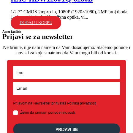
1/2.7" CMOS 2mpx cip, 1080P (1920×1080), 2MP broj dioda
1, domet dioda do 40m; fixna optika, vi...
DODAJ U KORPU
Amet facilisis
Prijavi se za newsletter
Ne brinite, nije nam namera da Vam dosađujemo. Slaćemo ponude i
novisti za koje smatramo da Vam mogu biti od koristi.
Prijavom na Newsletter prihvataš
Politiku privatnosti
Želim da primam ponude i novosti.
PRIJAVI SE