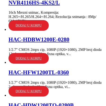
NVR4116HS-4KS2/L
16ch Mrezni snimac, Kompresija:
H.265+/H.265/H.264+/H.264; Rezolucija snimanja : 8Mp/
6Mp/ 5MP/...
DODAJ U KORPU
HAC-HDBW1200E-0280
1/2.7" CMOS 2mpx cip, 1080P (1920×1080), 2MP broj dioda
12, domet dioda do 30m; fixna optika, v...
DODAJ U KORPU
HAC-HFW1200TL-0360
1/2.7" CMOS 2mpx cip, 1080P (1920×1080), 2MP broj dioda
2, domet dioda do 40m; fixna optika, vi...
DODAJ U KORPU
HAC-HDW1200TQ-0280B