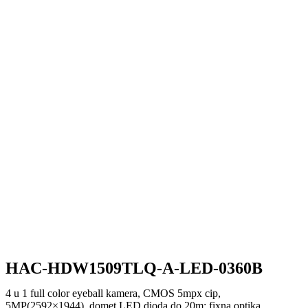
HAC-HDW1509TLQ-A-LED-0360B
4 u 1 full color eyeball kamera, CMOS 5mpx cip,
5MP(2592×1944), domet LED dioda do 20m; fixna optika