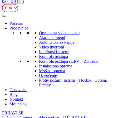
0,00
€
0
Cart
Početna
Prodavnica
Oprema za video nadzor
Alarmni sistemi
Automatika za kapije
Video interfoni
Interfonski sistemi
Kontrola pristupa
Kontrola pristupa i ERV – ZKTeco
Instalaciona oprema
Mrežna oprema
Ozvučenje
Protiv požarni sistemi – Hochiki, Cofem,
Fireray
Cenovnici
Blog
Kontakt
Moj nalog
PRIJAVI SE
Početna
/
Oprema za video nadzor
/
5MP HDCVI