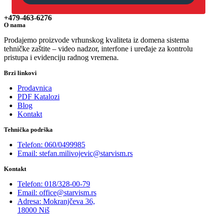
+479-463-6276
O nama
Prodajemo proizvode vrhunskog kvaliteta iz domena sistema
tehničke zaštite – video nadzor, interfone i uređaje za kontrolu
pristupa i evidenciju radnog vremena.
Brzi linkovi
Prodavnica
PDF Katalozi
Blog
Kontakt
Tehnička podrška
Telefon: 060/0499985
Email: stefan.milivojevic@starvism.rs
Kontakt
Telefon: 018/328-00-79
Email: office@starvism.rs
Adresa: Mokranjčeva 36,
18000 Niš