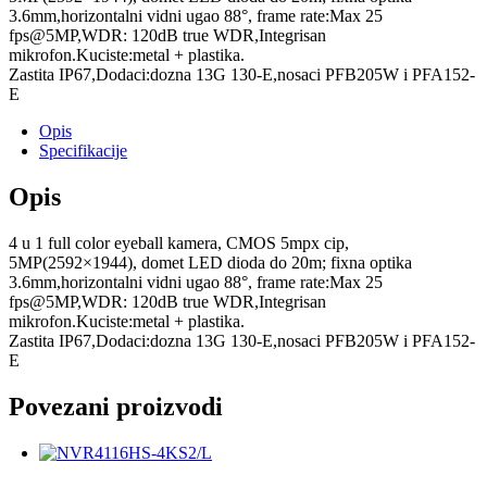
3.6mm,horizontalni vidni ugao 88°, frame rate:Max 25
fps@5MP,WDR: 120dB true WDR,Integrisan
mikrofon.Kuciste:metal + plastika.
Zastita IP67,Dodaci:dozna 13G 130-E,nosaci PFB205W i PFA152-
E
Opis
Specifikacije
Opis
4 u 1 full color eyeball kamera, CMOS 5mpx cip,
5MP(2592×1944), domet LED dioda do 20m; fixna optika
3.6mm,horizontalni vidni ugao 88°, frame rate:Max 25
fps@5MP,WDR: 120dB true WDR,Integrisan
mikrofon.Kuciste:metal + plastika.
Zastita IP67,Dodaci:dozna 13G 130-E,nosaci PFB205W i PFA152-
E
Povezani proizvodi