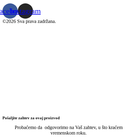
acebook
Instagram
©2026 Sva prava zadržana.
Pošaljite zahtev za ovaj proizvod
Probaćemo da odgovorimo na Vaš zahtev, u što kraćem
vremenskom roku.