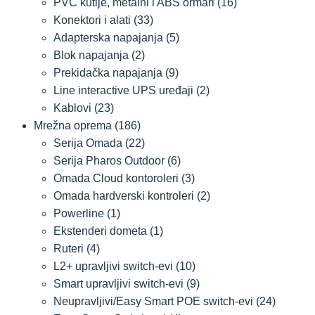
PVC kutije, metalni i ABS ormari
(16)
Konektori i alati
(33)
Adapterska napajanja
(5)
Blok napajanja
(2)
Prekidačka napajanja
(9)
Line interactive UPS uređaji
(2)
Kablovi
(23)
Mrežna oprema
(186)
Serija Omada
(22)
Serija Pharos Outdoor
(6)
Omada Cloud kontoroleri
(3)
Omada hardverski kontroleri
(2)
Powerline
(1)
Ekstenderi dometa
(1)
Ruteri
(4)
L2+ upravljivi switch-evi
(10)
Smart upravljivi switch-evi
(9)
Neupravljivi/Easy Smart POE switch-evi
(24)