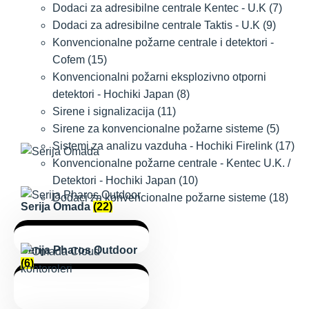
Dodaci za adresibilne centrale Kentec - U.K
(7)
Dodaci za adresibilne centrale Taktis - U.K
(9)
Konvencionalne požarne centrale i detektori -
Cofem
(15)
Konvencionalni požarni eksplozivno otporni
detektori - Hochiki Japan
(8)
Sirene i signalizacija
(11)
Sirene za konvencionalne požarne sisteme
(5)
Sistemi za analizu vazduha - Hochiki Firelink
(17)
Konvencionalne požarne centrale - Kentec U.K. /
Detektori - Hochiki Japan
(10)
Dodaci za konvencionalne požarne sisteme
(18)
Serija Omada
(22)
Serija Pharos Outdoor
(6)