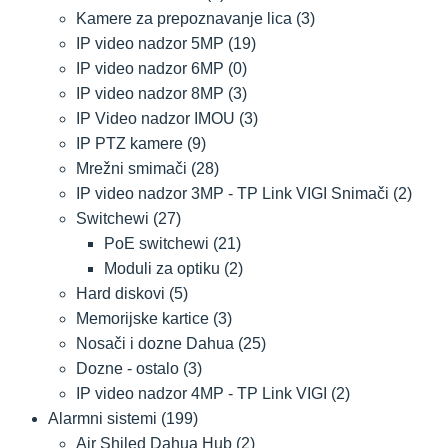
Kamere za prepoznavanje lica
(3)
IP video nadzor 5MP
(19)
IP video nadzor 6MP
(0)
IP video nadzor 8MP
(3)
IP Video nadzor IMOU
(3)
IP PTZ kamere
(9)
Mrežni smimači
(28)
IP video nadzor 3MP - TP Link VIGI Snimači
(2)
Switchewi
(27)
PoE switchewi
(21)
Moduli za optiku
(2)
Hard diskovi
(5)
Memorijske kartice
(3)
Nosači i dozne Dahua
(25)
Dozne - ostalo
(3)
IP video nadzor 4MP - TP Link VIGI
(2)
Alarmni sistemi
(199)
Air Shiled Dahua Hub
(2)