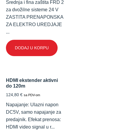
Srednja i fina zaštita FRD 2
za dvožilne sisteme 24 V
ZASTITA PRENAPONSKA
ZA ELEKTRO UREDJAJE
...
DODAJ U KORPU
HDMI ekstender aktivni
do 120m
124,80
€
sa PDV-om
Napajanje: Ulazni napon
DC5V, samo napajanje za
predajnik. Efekat prenosa:
HDMI video signal u r...