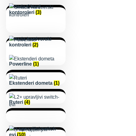
Omada Cloud
kontoroleri
(3)
Omada hardverski
kontroleri
(2)
Powerline
(1)
Ekstenderi dometa
(1)
Ruteri
(4)
L2+ upravljivi switch-
evi
(10)