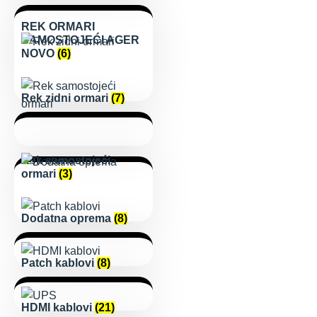
REK ORMARI
SAMOSTOJEĆI AGER
NOVO
(6)
Rek zidni ormari
(7)
Rek samostojeći
ormari
(3)
Dodatna oprema
(8)
Patch kablovi
(8)
HDMI kablovi
(21)