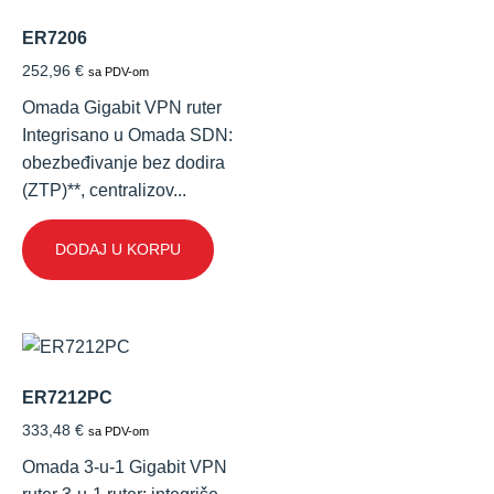
ER7206
252,96
€
sa PDV-om
Omada Gigabit VPN ruter
Integrisano u Omada SDN:
obezbeđivanje bez dodira
(ZTP)**, centralizov...
DODAJ U KORPU
ER7212PC
333,48
€
sa PDV-om
Omada 3-u-1 Gigabit VPN