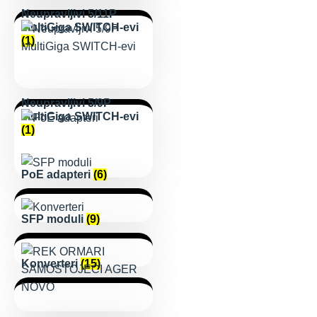
Neupravljivi 5/11P
MultiGiga SWITCH-evi
(1)
Neupravljivi 5/9P
MultiGiga SWITCH-evi
(1)
PoE adapteri
(6)
SFP moduli
(9)
Konverteri
(15)