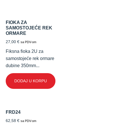
FIOKA ZA
SAMOSTOJEĆE REK
ORMARE
27,00
€
sa PDV-om
Fiksna fioka 2U za
samostojeće rek ormare
dubine 350mm...
DODAJ U KORPU
FRD24
62,58
€
sa PDV-om