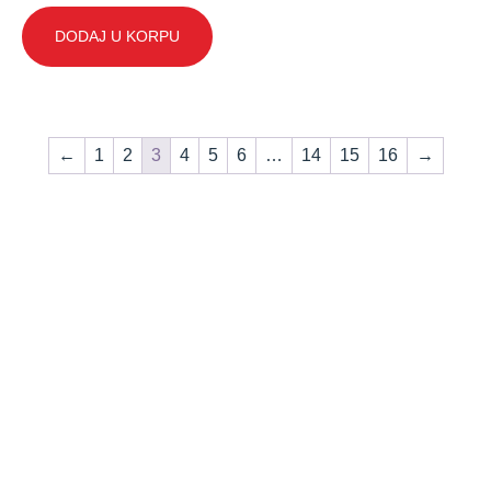
DODAJ U KORPU
←
1
2
3
4
5
6
…
14
15
16
→