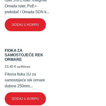
ruter 3-u-1 ruter: integriše
Omada ruter, PoE+
prekidač i Omada SDN k...
DODAJ U KORPU
FIOKA ZA
SAMOSTOJEĆE REK
ORMARE
23,40
€
sa PDV-om
Fiksna fioka 1U za
samostojeće rek ormare
dubine 250mm...
DODAJ U KORPU