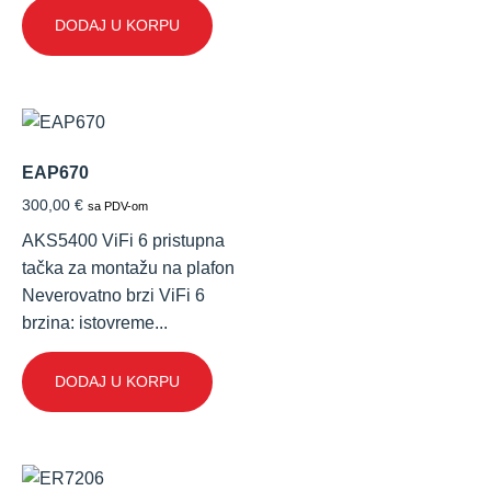
DODAJ U KORPU
EAP670
300,00
€
sa PDV-om
AKS5400 ViFi 6 pristupna
tačka za montažu na plafon
Neverovatno brzi ViFi 6
brzina: istovreme...
DODAJ U KORPU