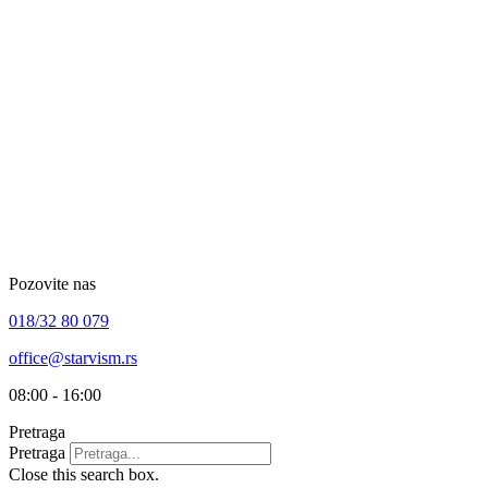
Skip
to
content
Pozovite nas
018/32 80 079
office@starvism.rs
08:00 - 16:00
Pretraga
Pretraga
Close this search box.