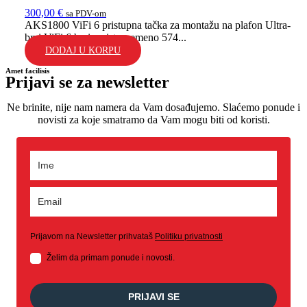
300,00
€
sa PDV-om
AKS1800 ViFi 6 pristupna tačka za montažu na plafon Ultra-
brzi ViFi 6 brzina: istovremeno 574...
DODAJ U KORPU
Amet facilisis
Prijavi se za newsletter
Ne brinite, nije nam namera da Vam dosađujemo. Slaćemo ponude i
novisti za koje smatramo da Vam mogu biti od koristi.
Prijavom na Newsletter prihvataš
Politiku privatnosti
Želim da primam ponude i novosti.
PRIJAVI SE