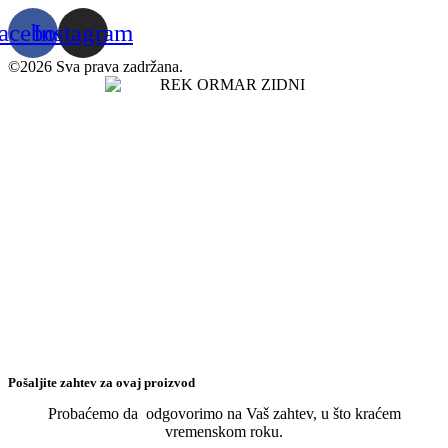
acebook
Instagram
©2026 Sva prava zadržana.
Pošaljite zahtev za ovaj proizvod
Probaćemo da odgovorimo na Vaš zahtev, u što kraćem
vremenskom roku.