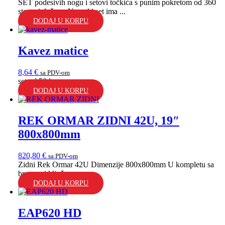
SET podesivih nogu i setovi točkića s punim pokretom od 360
stepeni duž ose Y, svaki set ima ...
DODAJ U KORPU
Kavez matice
8,64
€
sa PDV-om
set od 50 kom...
DODAJ U KORPU
REK ORMAR ZIDNI 42U, 19″
800x800mm
820,80
€
sa PDV-om
Zidni Rek Ormar 42U Dimenzije 800x800mm U kompletu sa
bravom i ključem...
DODAJ U KORPU
EAP620 HD