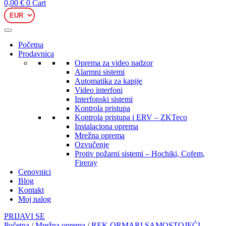
0,00
€
0
Cart
Početna
Prodavnica
Oprema za video nadzor
Alarmni sistemi
Automatika za kapije
Video interfoni
Interfonski sistemi
Kontrola pristupa
Kontrola pristupa i ERV – ZKTeco
Instalaciona oprema
Mrežna oprema
Ozvučenje
Protiv požarni sistemi – Hochiki, Cofem,
Fireray
Cenovnici
Blog
Kontakt
Moj nalog
PRIJAVI SE
Početna
/
Mrežna oprema
/
REK ORMARI SAMOSTOJEĆI