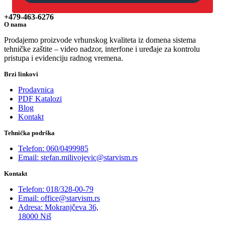
+479-463-6276
O nama
Prodajemo proizvode vrhunskog kvaliteta iz domena sistema
tehničke zaštite – video nadzor, interfone i uređaje za kontrolu
pristupa i evidenciju radnog vremena.
Brzi linkovi
Prodavnica
PDF Katalozi
Blog
Kontakt
Tehnička podrška
Telefon: 060/0499985
Email: stefan.milivojevic@starvism.rs
Kontakt
Telefon: 018/328-00-79
Email: office@starvism.rs
Adresa: Mokranjčeva 36,
18000 Niš