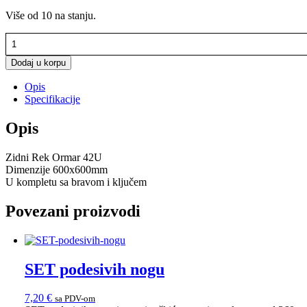
Više od 10 na stanju.
REK
ORMAR
ZIDNI
Dodaj u korpu
42U,
Opis
19"
Specifikacije
količina
Opis
Zidni Rek Ormar 42U
Dimenzije 600x600mm
U kompletu sa bravom i ključem
Povezani proizvodi
SET podesivih nogu
7,20
€
sa PDV-om