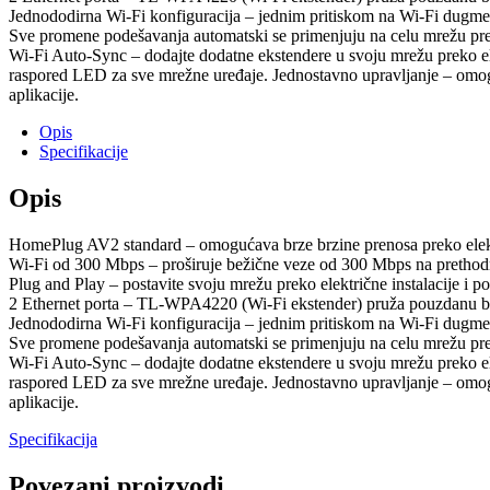
Jednododirna Wi-Fi konfiguracija – jednim pritiskom na Wi-Fi dugme k
Sve promene podešavanja automatski se primenjuju na celu mrežu preko
Wi-Fi Auto-Sync – dodajte dodatne ekstendere u svoju mrežu preko ele
raspored LED za sve mrežne uređaje. Jednostavno upravljanje – omogu
aplikacije.
Opis
Specifikacije
Opis
HomePlug AV2 standard – omogućava brze brzine prenosa preko ele
Wi-Fi od 300 Mbps – proširuje bežične veze od 300 Mbps na prethodn
Plug and Play – postavite svoju mrežu preko električne instalacije i
2 Ethernet porta – TL-WPA4220 (Wi-Fi ekstender) pruža pouzdanu br
Jednododirna Wi-Fi konfiguracija – jednim pritiskom na Wi-Fi dugme k
Sve promene podešavanja automatski se primenjuju na celu mrežu preko
Wi-Fi Auto-Sync – dodajte dodatne ekstendere u svoju mrežu preko ele
raspored LED za sve mrežne uređaje. Jednostavno upravljanje – omogu
aplikacije.
Specifikacija
Povezani proizvodi