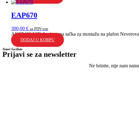
EAP670
300,00
€
sa PDV-om
AKS5400 ViFi 6 pristupna tačka za montažu na plafon Neverovatn
DODAJ U KORPU
Amet facilisis
Prijavi se za newsletter
Ne brinite, nije nam nam