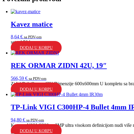
Kavez matice
8,64
€
sa PDV-om
set od 50 kom...
DODAJ U KORPU
REK ORMAR ZIDNI 42U, 19″
566,59
€
sa PDV-om
Zidni Rek Ormar 42U Dimenzije 600x600mm U kompletu sa brav
DODAJ U KORPU
TP-Link VIGI C300HP-4 Bullet 4mm 
94,80
€
sa PDV-om
Kamera VIGI C300 sa 3MP ultra visokom definicijom nudi više ne
DODAJ U KORPU