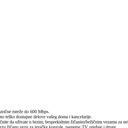
ktrične mreže do 600 Mbps.
o teško dostupne delove vašeg doma i kancelarije.
 počnite da uživate u brzim, besprekidnim žičanim/bežičnim vezama za ne
zu žičanu vezu za igračke konzole, pametne TV uređaje i druge.