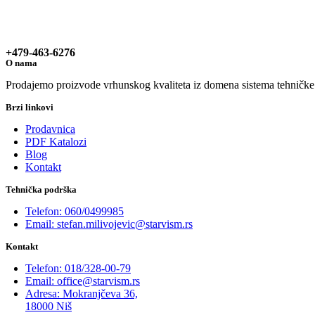
+479-463-6276
O nama
Prodajemo proizvode vrhunskog kvaliteta iz domena sistema tehničke za
Brzi linkovi
Prodavnica
PDF Katalozi
Blog
Kontakt
Tehnička podrška
Telefon: 060/0499985
Email: stefan.milivojevic@starvism.rs
Kontakt
Telefon: 018/328-00-79
Email: office@starvism.rs
Adresa: Mokranjčeva 36,
18000 Niš