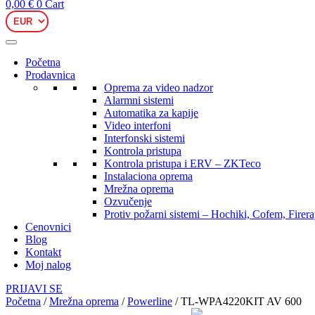
0,00
€
0
Cart
Početna
Prodavnica
Oprema za video nadzor
Alarmni sistemi
Automatika za kapije
Video interfoni
Interfonski sistemi
Kontrola pristupa
Kontrola pristupa i ERV – ZKTeco
Instalaciona oprema
Mrežna oprema
Ozvučenje
Protiv požarni sistemi – Hochiki, Cofem, Firer
Cenovnici
Blog
Kontakt
Moj nalog
PRIJAVI SE
Početna
/
Mrežna oprema
/
Powerline
/ TL-WPA4220KIT AV 600