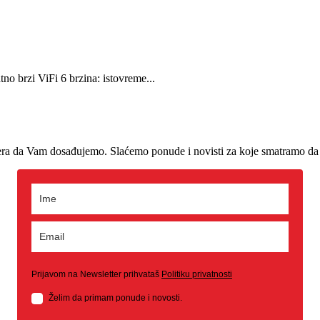
o brzi ViFi 6 brzina: istovreme...
era da Vam dosađujemo. Slaćemo ponude i novisti za koje smatramo da 
Prijavom na Newsletter prihvataš
Politiku privatnosti
Želim da primam ponude i novosti.