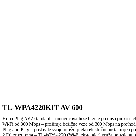
TL-WPA4220KIT AV 600
HomePlug AV2 standard – omogućava brze brzine prenosa preko ele
Wi-Fi od 300 Mbps – proširuje bežične veze od 300 Mbps na prethodn
Plug and Play – postavite svoju mrežu preko električne instalacije i
2 Ethernet porta – TL-WPA4220 (Wi-Fi ekstender) pruža pouzdanu br