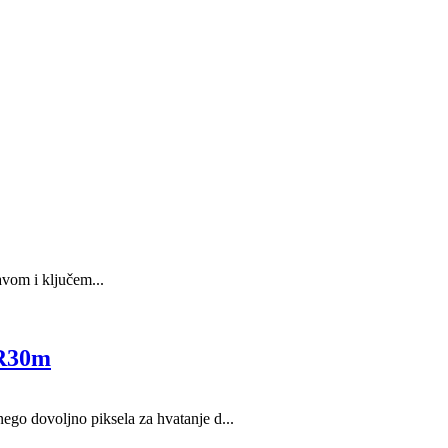
om i ključem...
IR30m
go dovoljno piksela za hvatanje d...