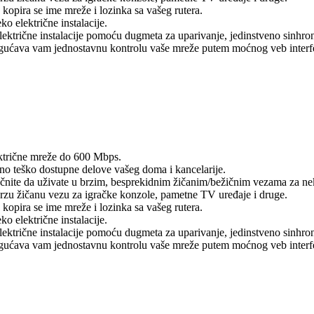
opira se ime mreže i lozinka sa vašeg rutera.
 električne instalacije.
ktrične instalacije pomoću dugmeta za uparivanje, jedinstveno sinhron
ćava vam jednostavnu kontrolu vaše mreže putem moćnog veb interfejsa
ktrične mreže do 600 Mbps.
o teško dostupne delove vašeg doma i kancelarije.
 počnite da uživate u brzim, besprekidnim žičanim/bežičnim vezama za ne
zu žičanu vezu za igračke konzole, pametne TV uređaje i druge.
opira se ime mreže i lozinka sa vašeg rutera.
 električne instalacije.
ktrične instalacije pomoću dugmeta za uparivanje, jedinstveno sinhron
ćava vam jednostavnu kontrolu vaše mreže putem moćnog veb interfejsa