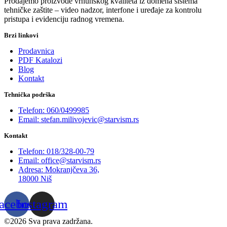
Prodajemo proizvode vrhunskog kvaliteta iz domena sistema
tehničke zaštite – video nadzor, interfone i uređaje za kontrolu
pristupa i evidenciju radnog vremena.
Brzi linkovi
Prodavnica
PDF Katalozi
Blog
Kontakt
Tehnička podrška
Telefon: 060/0499985
Email: stefan.milivojevic@starvism.rs
Kontakt
Telefon: 018/328-00-79
Email: office@starvism.rs
Adresa: Mokranjčeva 36,
18000 Niš
acebook
Instagram
©2026 Sva prava zadržana.