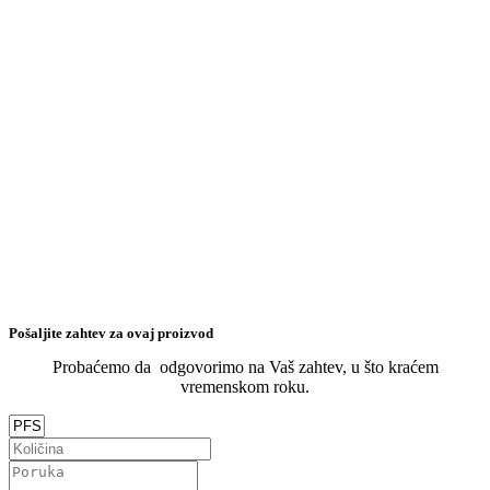
Pošaljite zahtev za ovaj proizvod
Probaćemo da odgovorimo na Vaš zahtev, u što kraćem
vremenskom roku.