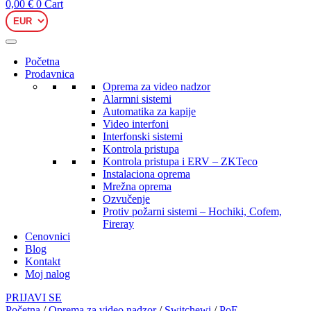
0,00
€
0
Cart
Početna
Prodavnica
Oprema za video nadzor
Alarmni sistemi
Automatika za kapije
Video interfoni
Interfonski sistemi
Kontrola pristupa
Kontrola pristupa i ERV – ZKTeco
Instalaciona oprema
Mrežna oprema
Ozvučenje
Protiv požarni sistemi – Hochiki, Cofem,
Fireray
Cenovnici
Blog
Kontakt
Moj nalog
PRIJAVI SE
Početna
/
Oprema za video nadzor
/
Switchewi
/
PoE