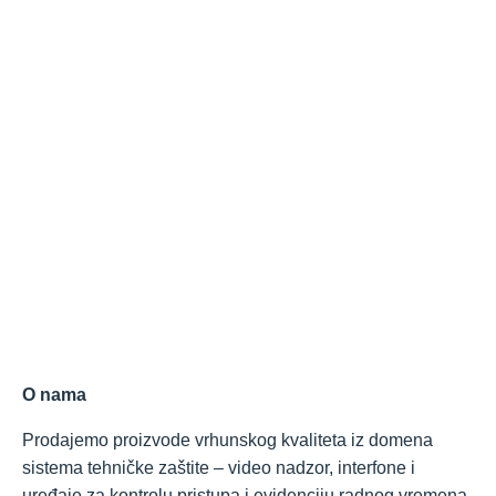
O nama
Prodajemo proizvode vrhunskog kvaliteta iz domena
sistema tehničke zaštite – video nadzor, interfone i
uređaje za kontrolu pristupa i evidenciju radnog vremena.