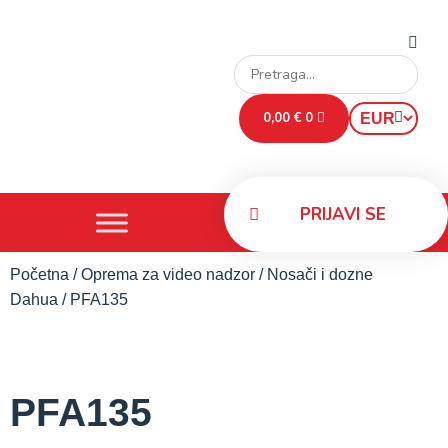
0,00
€
0
PRIJAVI SE
Početna
/
Oprema za video nadzor
/
Nosači i dozne
Dahua
/ PFA135
PFA135