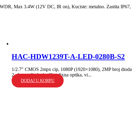
DWDR, Max 3.4W (12V DC, IR on), Kuciste: metalno. Zastita IP67,
HAC-HDW1239T-A-LED-0280B-S2
1/2.7" CMOS 2mpx cip, 1080P (1920×1080), 2MP broj dioda
2, domet dioda do 40m; fixna optika, vi...
DODAJ U KORPU