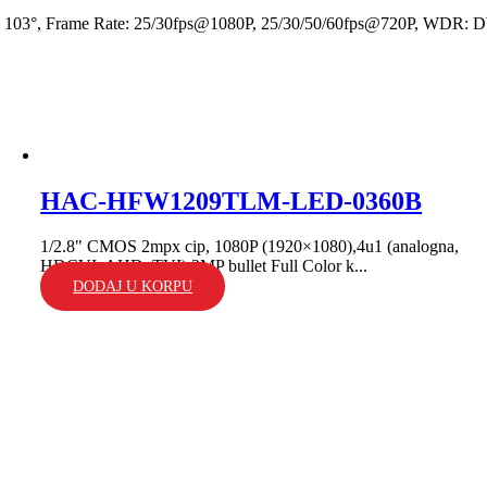
mm – 103°, Frame Rate: 25/30fps@1080P, 25/30/50/60fps@720P, WDR: 
HAC-HFW1209TLM-LED-0360B
1/2.8" CMOS 2mpx cip, 1080P (1920×1080),4u1 (analogna,
HDCVI, AHD, TVI) 2MP bullet Full Color k...
DODAJ U KORPU