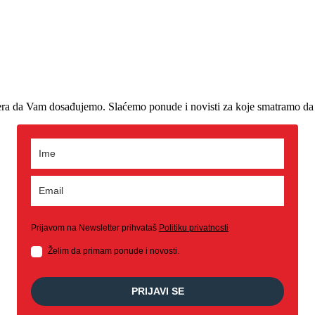
era da Vam dosađujemo. Slaćemo ponude i novisti za koje smatramo da 
Prijavom na Newsletter prihvataš
Politiku privatnosti
Želim da primam ponude i novosti.
PRIJAVI SE