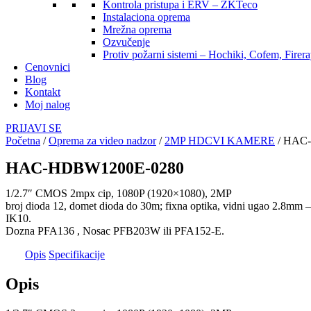
Kontrola pristupa i ERV – ZKTeco
Instalaciona oprema
Mrežna oprema
Ozvučenje
Protiv požarni sistemi – Hochiki, Cofem, Firer
Cenovnici
Blog
Kontakt
Moj nalog
PRIJAVI SE
Početna
/
Oprema za video nadzor
/
2MP HDCVI KAMERE
/ HAC
HAC-HDBW1200E-0280
1/2.7″ CMOS 2mpx cip, 1080P (1920×1080), 2MP
broj dioda 12, domet dioda do 30m; fixna optika, vidni ugao 2.8
IK10.
Dozna PFA136 , Nosac PFB203W ili PFA152-E.
Opis
Specifikacije
Opis