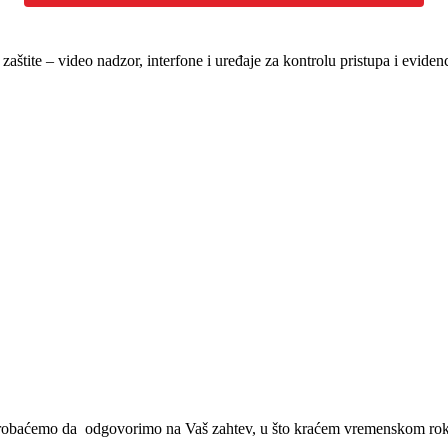
štite – video nadzor, interfone i uređaje za kontrolu pristupa i evide
robaćemo da odgovorimo na Vaš zahtev, u što kraćem vremenskom rok