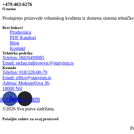
+479-463-6276
O nama
Prodajemo proizvode vrhunskog kvaliteta iz domena sistema tehničke za
Brzi linkovi
Prodavnica
PDF Katalozi
Blog
Kontakt
Tehnička podrška
Telefon: 060/0499985
Email: stefan.milivojevic@starvism.rs
Kontakt
Telefon: 018/328-00-79
Email: office@starvism.rs
Adresa: Mokranjčeva 36,
18000 Niš
acebook
Instagram
©2026 Sva prava zadržana.
Pošaljite zahtev za ovaj proizvod
P