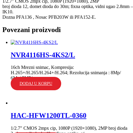
1/2.7″ CMOS 2mpx cip, 1080P (1920×1080), 2MP
broj dioda 12, domet dioda do 30m; fixna optika, vidni ugao 2.8
IK10.
Dozna PFA136 , Nosac PFB203W ili PFA152-E.
Povezani proizvodi
NVR4116HS-4KS2/L
16ch Mrezni snimac, Kompresija:
H.265+/H.265/H.264+/H.264; Rezolucija snimanja : 8Mp/
6Mp/ 5MP/...
DODAJ U KORPU
HAC-HFW1200TL-0360
1/2.7" CMOS 2mpx cip, 1080P (1920×1080), 2MP broj dioda