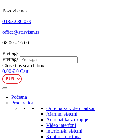
Skip
to
Pozovite nas
content
018/32 80 079
office@starvism.rs
08:00 - 16:00
Pretraga
Pretraga
Close this search box.
0,00
€
0
Cart
Početna
Prodavnica
Oprema za video nadzor
Alarmni sistemi
Automatika za kapije
Video interfoni
Interfonski sistemi
Kontrola pristupa