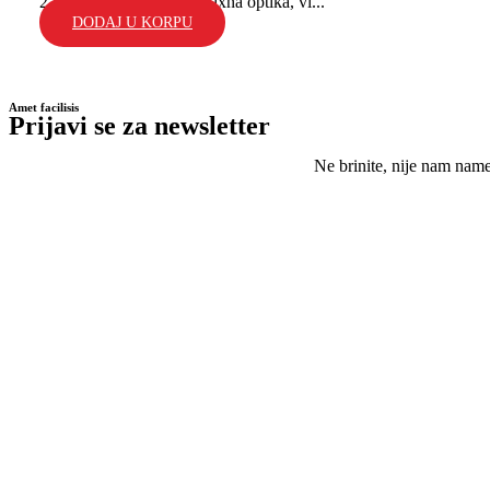
2, domet dioda do 40m; fixna optika, vi...
DODAJ U KORPU
Amet facilisis
Prijavi se za newsletter
Ne brinite, nije nam nam