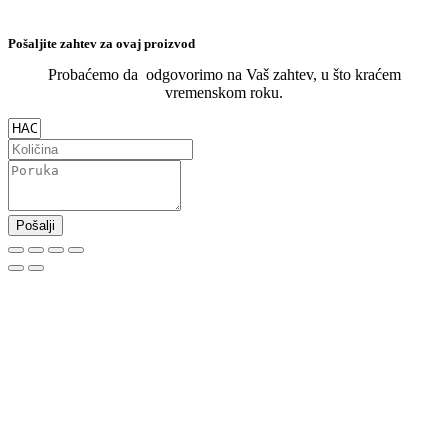
Pošaljite zahtev za ovaj proizvod
Probaćemo da odgovorimo na Vaš zahtev, u što kraćem
vremenskom roku.
Pošalji