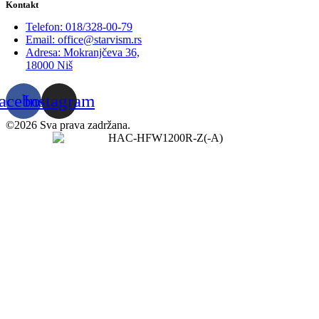
Kontakt
Telefon: 018/328-00-79
Email: office@starvism.rs
Adresa: Mokranjčeva 36,
18000 Niš
acebook
Instagram
©2026 Sva prava zadržana.