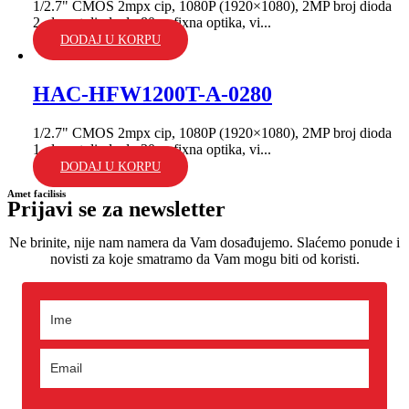
1/2.7" CMOS 2mpx cip, 1080P (1920×1080), 2MP broj dioda
2, domet dioda do 80m; fixna optika, vi...
DODAJ U KORPU
HAC-HFW1200T-A-0280
1/2.7" CMOS 2mpx cip, 1080P (1920×1080), 2MP broj dioda
1, domet dioda do 30m; fixna optika, vi...
DODAJ U KORPU
Amet facilisis
Prijavi se za newsletter
Ne brinite, nije nam namera da Vam dosađujemo. Slaćemo ponude i
novisti za koje smatramo da Vam mogu biti od koristi.