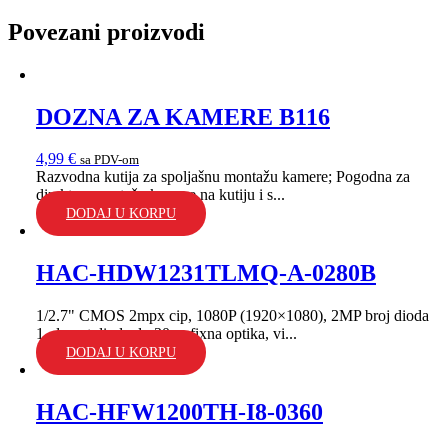
Povezani proizvodi
DOZNA ZA KAMERE B116
4,99
€
sa PDV-om
Razvodna kutija za spoljašnu montažu kamere; Pogodna za
direktnu montažu kamere na kutiju i s...
DODAJ U KORPU
HAC-HDW1231TLMQ-A-0280B
1/2.7" CMOS 2mpx cip, 1080P (1920×1080), 2MP broj dioda
1, domet dioda do 30m; fixna optika, vi...
DODAJ U KORPU
HAC-HFW1200TH-I8-0360