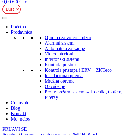
0,00
€
0
Cart
Početna
Prodavnica
Oprema za video nadzor
Alarmni sistemi
Automatika za kapije
Video interfoni
Interfonski sistemi
Kontrola pristupa
Kontrola pristupa i ERV – ZKTeco
Instalaciona oprema
Mrežna oprema
Ozvučenje
Protiv požarni sistemi – Hochiki, Cofem,
Fireray
Cenovnici
Blog
Kontakt
Moj nalog
PRIJAVI SE
Početna
/
Oprema za video nadzor
/
2MP HDCVI