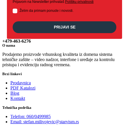
Prijavom na Newsletter prihvataš
Politiku privatnosti
Želim da primam ponude i novosti.
PRIJAVI SE
+479-463-6276
O nama
Prodajemo proizvode vrhunskog kvaliteta iz domena sistema
tehničke zaštite – video nadzor, interfone i uređaje za kontrolu
pristupa i evidenciju radnog vremena.
Brzi linkovi
Prodavnica
PDF Katalozi
Blog
Kontakt
Tehnička podrška
Telefon: 060/0499985
Email: stefan.milivojevic@starvism.rs