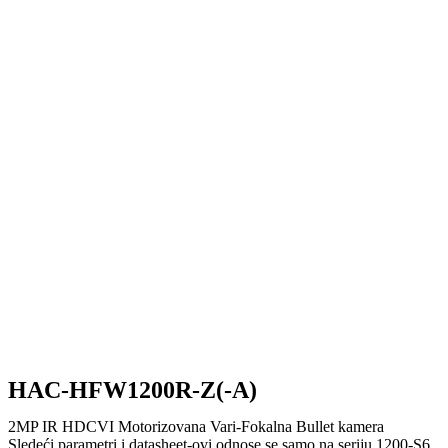
HAC-HFW1200R-Z(-A)
2MP IR HDCVI Motorizovana Vari-Fokalna Bullet kamera
Sledeći parametri i datasheet-ovi odnose se samo na seriju 1200-S6.