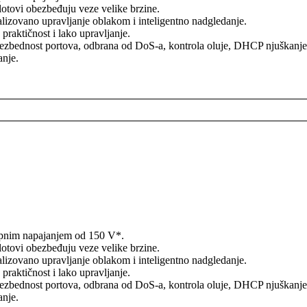
slotovi obezbeđuju veze velike brzine.
izovano upravljanje oblakom i inteligentno nadgledanje.
praktičnost i lako upravljanje.
bednost portova, odbrana od DoS-a, kontrola oluje, DHCP njuškanje, 8
anje.
upnim napajanjem od 150 V*.
slotovi obezbeđuju veze velike brzine.
izovano upravljanje oblakom i inteligentno nadgledanje.
praktičnost i lako upravljanje.
bednost portova, odbrana od DoS-a, kontrola oluje, DHCP njuškanje, 8
anje.