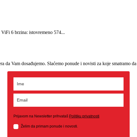
ViFi 6 brzina: istovremeno 574...
era da Vam dosađujemo. Slaćemo ponude i novisti za koje smatramo da 
Prijavom na Newsletter prihvataš
Politiku privatnosti
Želim da primam ponude i novosti.