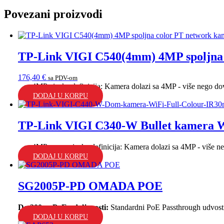
Povezani proizvodi
TP-Link VIGI C540(4mm) 4MP spoljna 
176,40
€
sa PDV-om
4MP visoka definicija: Kamera dolazi sa 4MP - više nego dovo
DODAJ U KORPU
TP-Link VIGI C340-W Bullet kamera 
4MP super-visoka definicija: Kamera dolazi sa 4MP - više neg
DODAJ U KORPU
SG2005P-PD OMADA POE
Do 200 m PoE udaljenosti:
Standardni PoE Passthrough udvostru
DODAJ U KORPU