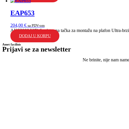
EAP653
204,00
€
sa PDV-om
AKS3000 ViFi 6 pristupna tačka za montažu na plafon Ultra-brzi 
DODAJ U KORPU
Amet facilisis
Prijavi se za newsletter
Ne brinite, nije nam nam