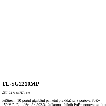
TL-SG2210MP
287,52
€
sa PDV-om
JetStream 10-portni gigabitni pametni prekidač sa 8 portova PoE+
150 V PoE budžet: 8× 802.3at/af kompatibilnih PoE+ portova sa uk