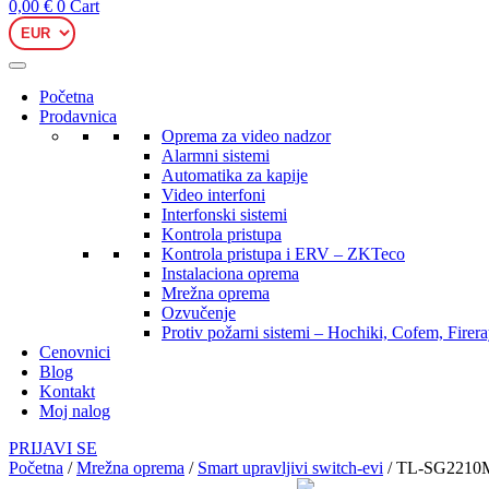
0,00
€
0
Cart
Početna
Prodavnica
Oprema za video nadzor
Alarmni sistemi
Automatika za kapije
Video interfoni
Interfonski sistemi
Kontrola pristupa
Kontrola pristupa i ERV – ZKTeco
Instalaciona oprema
Mrežna oprema
Ozvučenje
Protiv požarni sistemi – Hochiki, Cofem, Firer
Cenovnici
Blog
Kontakt
Moj nalog
PRIJAVI SE
Početna
/
Mrežna oprema
/
Smart upravljivi switch-evi
/ TL-SG2210