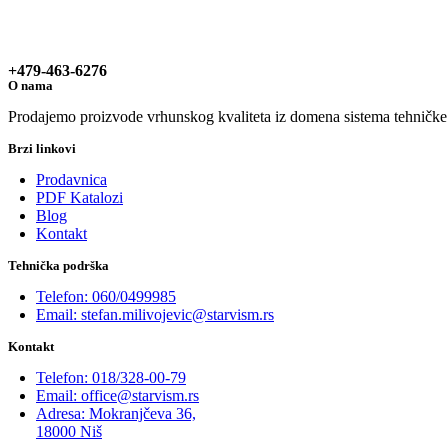
+479-463-6276
O nama
Prodajemo proizvode vrhunskog kvaliteta iz domena sistema tehničke za
Brzi linkovi
Prodavnica
PDF Katalozi
Blog
Kontakt
Tehnička podrška
Telefon: 060/0499985
Email: stefan.milivojevic@starvism.rs
Kontakt
Telefon: 018/328-00-79
Email: office@starvism.rs
Adresa: Mokranjčeva 36,
18000 Niš