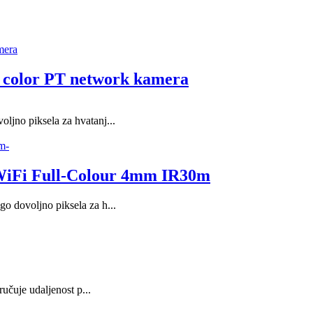
color PT network kamera
ljno piksela za hvatanj...
WiFi Full-Colour 4mm IR30m
o dovoljno piksela za h...
čuje udaljenost p...