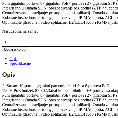
Puni gigabitni portovi: 8× gigabitni PoE+ portovi i 2× gigabitni SFP 
Integrisano u Omada SDN: obezbeđivanje bez dodira (ZTP)**, central
Centralizovano upravljanje: pristup oblaku i aplikacija Omada za ultra 
Robusne bezbednosne strategije: povezivanje IP-MAC-porta, ACL, bez
Optimizujte glasovne i video aplikacije: L2/L3/L4 KoS i IGMP njušk
Narudžbina na zahtev
TL-
SG2210MP
količina
Dodaj u korpu
Opis
Specifikacije
Opis
JetStream 10-portni gigabitni pametni prekidač sa 8 portova PoE+
150 V PoE budžet: 8× 802.3at/af kompatibilnih PoE+ portova sa uk
Puni gigabitni portovi: 8× gigabitni PoE+ portovi i 2× gigabitni SFP 
Integrisano u Omada SDN: obezbeđivanje bez dodira (ZTP)**, central
Centralizovano upravljanje: pristup oblaku i aplikacija Omada za ultra 
Robusne bezbednosne strategije: povezivanje IP-MAC-porta, ACL, bez
Optimizujte glasovne i video aplikacije: L2/L3/L4 KoS i IGMP njušk