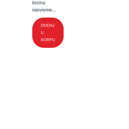
brzina:
istovreme...
DODAJ
U
KORPU