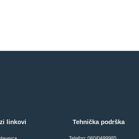
zi linkovi
Tehnička podrška
davnica
Telefon: 060/0499985