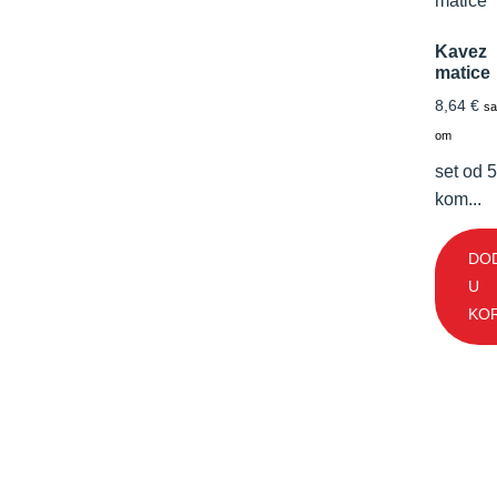
Kavez
matice
8,64
€
sa
om
set od 
kom...
DO
U
KO