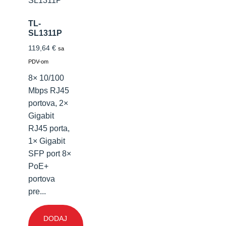
TL-
SL1311P
119,64
€
sa
PDV-om
8× 10/100
Mbps RJ45
portova, 2×
Gigabit
RJ45 porta,
1× Gigabit
SFP port 8×
PoE+
portova
pre...
DODAJ