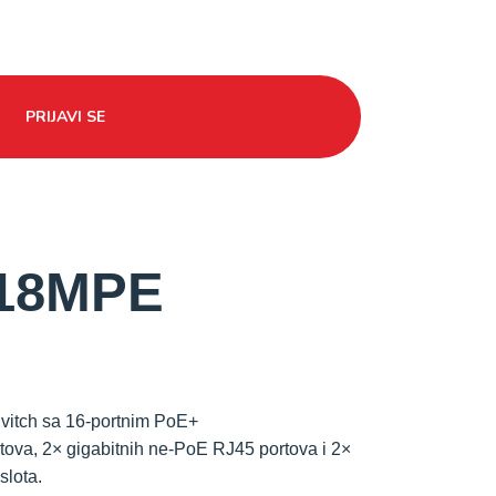
PRIJAVI SE
18MPE
Svitch sa 16-portnim PoE+
ova, 2× gigabitnih ne-PoE RJ45 portova i 2×
slota.