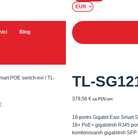
ici
Blog
TL-SG12
mart POE switch-evi
/ TL-
379,56
€
sa PDV-om
18-portni Gigabit Easi Smart 
16× PoE+ gigabitnih RJ45 port
kombinovanih gigabitnih SFP 