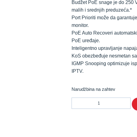
Budžet PoE snage je do 250 V,
malih i srednjih preduzeća.*
Port Prioriti može da garantuje 
monitor.
PoE Auto Recoveri automatski
PoE uređaje.
Inteligentno upravljanje napaj
KoS obezbeđuje nesmetan saobr
IGMP Snooping optimizuje ispo
IPTV.
Narudžbina na zahtev