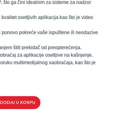
 što ga čini idealnim za sisteme za nadzor
kvalitet osetljivih aplikacija kao što je video
 ponovo pokreće vaše ispuštene ili neodazive
anjem štiti prekidač od preopterećenja.
aćaj za aplikacije osetljive na kašnjenje.
ruku multimedijalnog saobraćaja, kao što je
DODAJ U KORPU