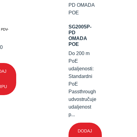
SG2005P-
 PDV-
PD
OMADA
POE
50
Do 200 m
PoE
udaljenosti:
DAJ
Standardni
PoE
RPU
Passthrough
udvostručuje
udaljenost
p...
DODAJ