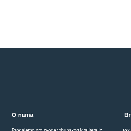
O nama
Br
Pro
Prodajemo proizvode vrhunskog kvaliteta iz