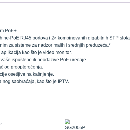
nim PoE+
ih ne-PoE RJ45 portova i 2× kombinovanih gigabitnih SFP slota
nim za sisteme za nadzor malih i srednjih preduzeća.*
h aplikacija kao što je video monitor.
vaše ispuštene ili neodazive PoE uređaje.
ač od preopterećenja.
je osetljive na kašnjenje.
nog saobraćaja, kao što je IPTV.