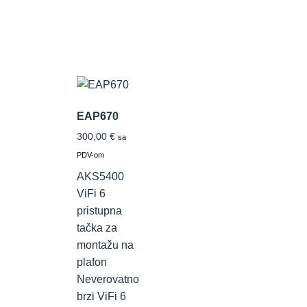
EAP670
300,00
€
sa
PDV-om
AKS5400
ViFi 6
pristupna
tačka za
montažu na
plafon
Neverovatno
brzi ViFi 6