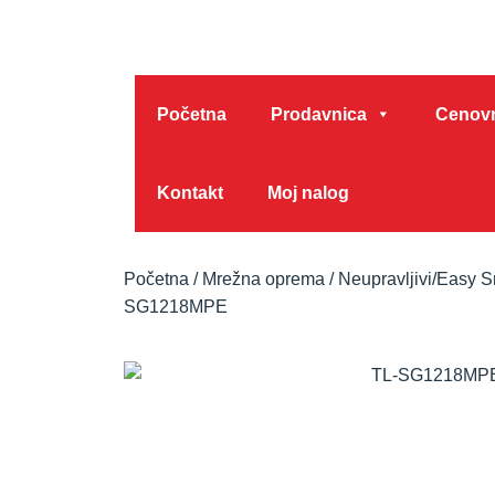
Početna
Prodavnica
Cenovn
Kontakt
Moj nalog
Početna
/
Mrežna oprema
/
Neupravljivi/Easy S
SG1218MPE