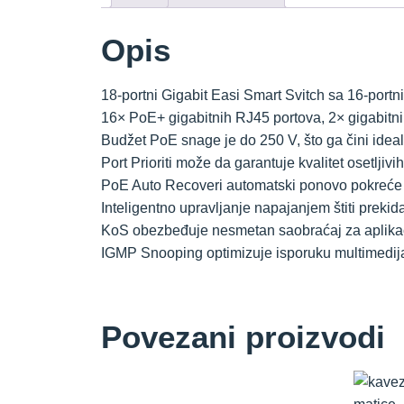
Opis
18-portni Gigabit Easi Smart Svitch sa 16-port
16× PoE+ gigabitnih RJ45 portova, 2× gigabitn
Budžet PoE snage je do 250 V, što ga čini ideal
Port Prioriti može da garantuje kvalitet osetljivi
PoE Auto Recoveri automatski ponovo pokreće 
Inteligentno upravljanje napajanjem štiti prekid
KoS obezbeđuje nesmetan saobraćaj za aplikaci
IGMP Snooping optimizuje isporuku multimedijal
Povezani proizvodi