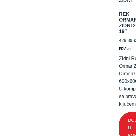
REK
ORMA
ZIDNI 2
19″
426,89
€
PDV-om
Zidni R
Ormar 
Dimenzi
600x6
U komp
sa brav
ključem.
DO
U
KO