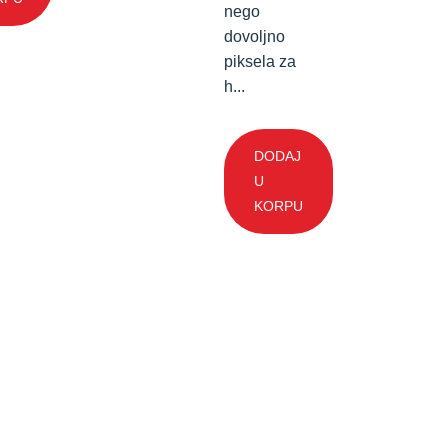
nego
dovoljno
piksela za
h...
DODAJ
U
KORPU