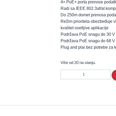
4× PoE+ porta prenose podatk
Radi sa IEEE 802.3af/at komp
Do 250m domet prenosa podat
Režim prioriteta obezbeđuje vi
kvalitet osetljive aplikacije
Podržava PoE snagu do 30 V 
Podržava PoE snagu do 68 V 
Plug and plai bez potrebe za 
Više od 20 na stanju.