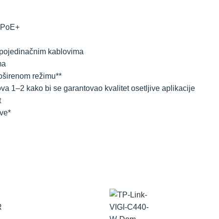
a PoE+
 pojedinačnim kablovima
ma
oširenom režimu**
ova 1–2 kako bi se garantovao kvalitet osetljive aplikacije
t
ve*