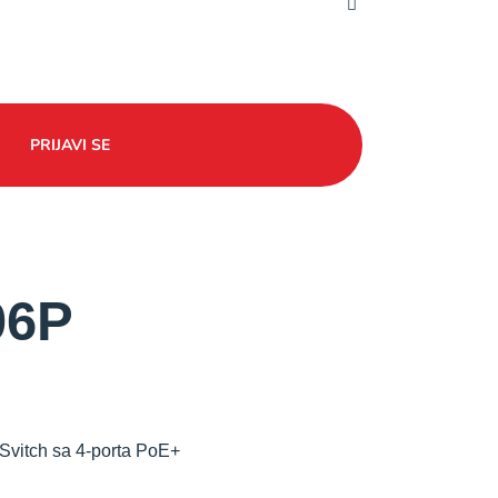
PRIJAVI SE
06P
Svitch sa 4-porta PoE+