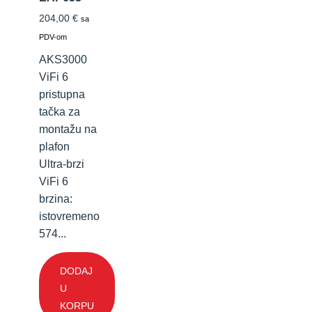
204,00
€
sa
PDV-om
AKS3000
ViFi 6
pristupna
tačka za
montažu na
plafon
Ultra-brzi
ViFi 6
brzina:
istovremeno
574...
DODAJ
U
KORPU