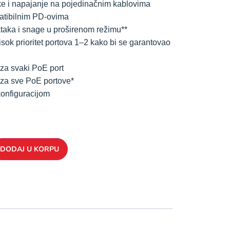
e i napajanje na pojedinačnim kablovima
atibilnim PD-ovima
aka i snage u proširenom režimu**
sok prioritet portova 1–2 kako bi se garantovao
za svaki PoE port
za sve PoE portove*
konfiguracijom
DODAJ U KORPU