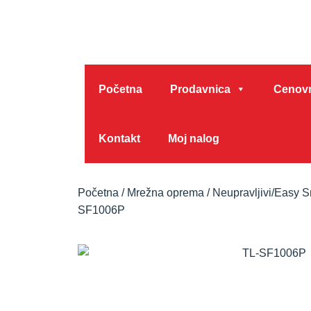
Početna
Prodavnica
Cenovn
Kontakt
Moj nalog
Početna
/
Mrežna oprema
/
Neupravljivi/Easy S
SF1006P