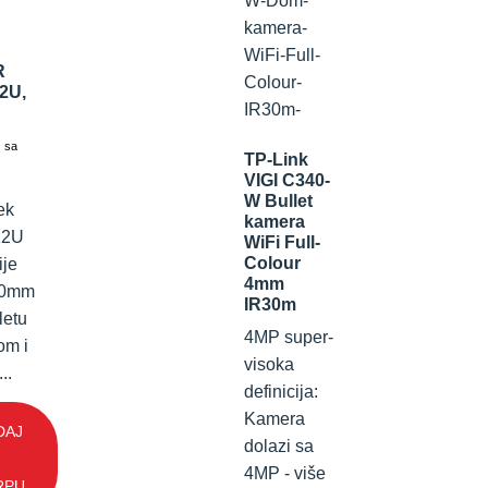
R
2U,
sa
TP-Link
VIGI C340-
W Bullet
ek
kamera
22U
WiFi Full-
Colour
je
4mm
00mm
IR30m
letu
4MP super-
om i
visoka
..
definicija:
Kamera
DAJ
dolazi sa
4MP - više
RPU