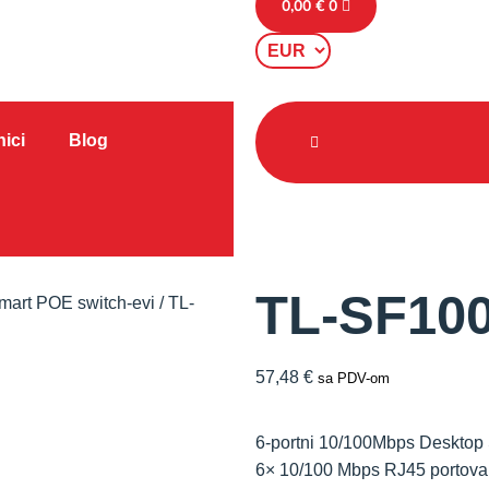
0,00
€
0
ici
Blog
TL-SF10
mart POE switch-evi
/ TL-
57,48
€
sa PDV-om
6-portni 10/100Mbps Desktop 
6× 10/100 Mbps RJ45 portova