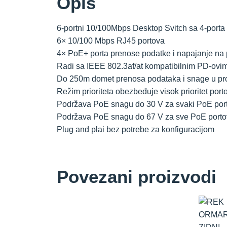
Opis
6-portni 10/100Mbps Desktop Svitch sa 4-port
6× 10/100 Mbps RJ45 portova
4× PoE+ porta prenose podatke i napajanje na
Radi sa IEEE 802.3af/at kompatibilnim PD-ovi
Do 250m domet prenosa podataka i snage u pr
Režim prioriteta obezbeđuje visok prioritet port
Podržava PoE snagu do 30 V za svaki PoE por
Podržava PoE snagu do 67 V za sve PoE porto
Plug and plai bez potrebe za konfiguracijom
Povezani proizvodi