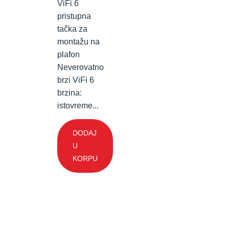
ViFi 6
pristupna
tačka za
montažu na
plafon
Neverovatno
brzi ViFi 6
brzina:
istovreme...
DODAJ
U
KORPU