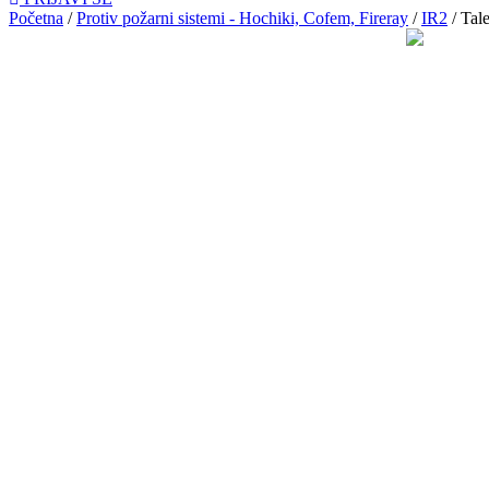
Početna
/
Protiv požarni sistemi - Hochiki, Cofem, Fireray
/
IR2
/ Tal