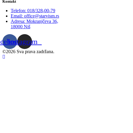
Kontakt
Telefon: 018/328-00-79
Email: office@starvism.rs
Adresa: Mokranjčeva 36,
18000 Niš
acebook
Instagram
©2026 Sva prava zadržana.