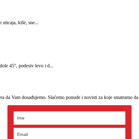
 uticaja, kiše, sne...
ole 45°, podesiv levo i d...
era da Vam dosađujemo. Slaćemo ponude i novisti za koje smatramo da 