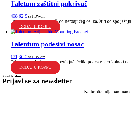
Taletum zaštitni pokrivač
408,62
€
sa PDV-om
Taletum zaštitni pokrivač, od nerđajućeg čelika, štiti od spoljašnjih
DODAJ U KORPU
Talentum podesivi nosac
171,36
€
sa PDV-om
Talentum podesivi nosac, nerđajući čelik, podesiv vertikalno i na d
DODAJ U KORPU
Amet facilisis
Prijavi se za newsletter
Ne brinite, nije nam nam