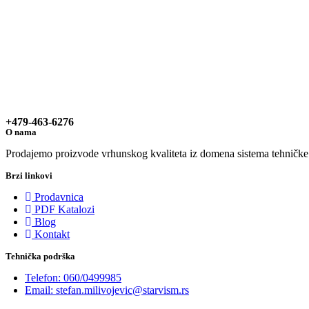
+479-463-6276
O nama
Prodajemo proizvode vrhunskog kvaliteta iz domena sistema tehničke za
Brzi linkovi
Prodavnica
PDF Katalozi
Blog
Kontakt
Tehnička podrška
Telefon: 060/0499985
Email: stefan.milivojevic@starvism.rs