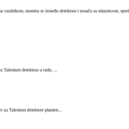
a vazduhom, montira se između detektora i nosača sa mlaznicom, spreča
ju Talentum detektora u radu, ...
er za Talentum detektore plamen...