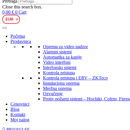
Pretraga
Close this search box.
0,00
€
0
Cart
Početna
Prodavnica
Oprema za video nadzor
Alarmni sistemi
Automatika za kapije
Video interfoni
Interfonski sistemi
Kontrola pristupa
Kontrola pristupa i ERV – ZKTeco
Instalaciona oprema
Mrežna oprema
Ozvučenje
Protiv požarni sistemi – Hochiki, Cofem, Firer
Cenovnici
Blog
Kontakt
Moj nalog
PRIJAVI SE