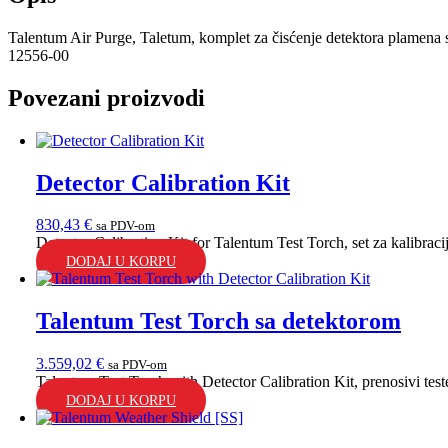
Talentum Air Purge, Taletum, komplet za čisćenje detektora plamena s
12556-00
Povezani proizvodi
Detector Calibration Kit
830,43
€
sa PDV-om
Detector Calibration Kit for Talentum Test Torch, set za kalibraci
DODAJ U KORPU
Talentum Test Torch sa detektorom
3.559,02
€
sa PDV-om
Talentum Test Torch with Detector Calibration Kit, prenosivi test
DODAJ U KORPU