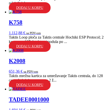
relejnih izlaza...
DODAJ U KORPU
K758
1.112,88
€
sa PDV-om
Taktis Loop ploča za Taktis centrale Hochiki ESP Protocol; 2
kruga; po 127 detektora/modula po ...
DODAJ U KORPU
K2008
651,36
€
sa PDV-om
Taktis mrežna kartica za umrežavanje Taktis centrala, do 128
centrala i ripitera, veza sa 2 ž...
DODAJ U KORPU
TADEE0001000
1.694,16
€