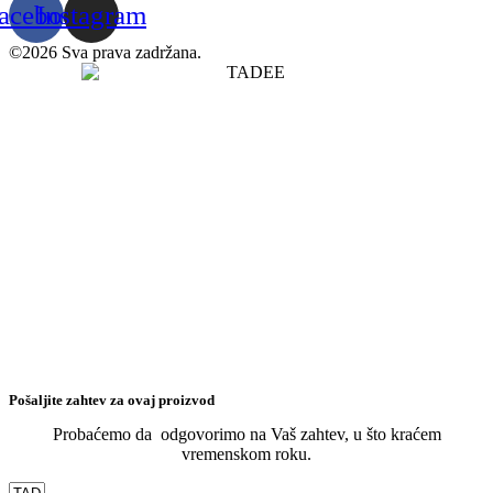
acebook
Instagram
©2026 Sva prava zadržana.
Pošaljite zahtev za ovaj proizvod
Probaćemo da odgovorimo na Vaš zahtev, u što kraćem
vremenskom roku.