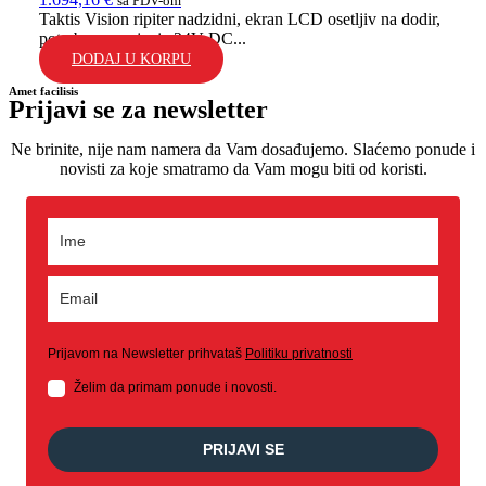
sa PDV-om
Taktis Vision ripiter nadzidni, ekran LCD osetljiv na dodir,
potrebno napajanje 24V DC...
DODAJ U KORPU
Amet facilisis
Prijavi se za newsletter
Ne brinite, nije nam namera da Vam dosađujemo. Slaćemo ponude i
novisti za koje smatramo da Vam mogu biti od koristi.
Prijavom na Newsletter prihvataš
Politiku privatnosti
Želim da primam ponude i novosti.
PRIJAVI SE