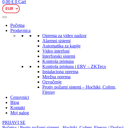
0,00
€
0
Cart
Početna
Prodavnica
Oprema za video nadzor
Alarmni sistemi
Automatika za kapije
Video interfoni
Interfonski sistemi
Kontrola pristupa
Kontrola pristupa i ERV – ZKTeco
Instalaciona oprema
Mrežna oprema
Ozvučenje
Protiv požarni sistemi – Hochiki, Cofem,
Fireray
Cenovnici
Blog
Kontakt
Moj nalog
PRIJAVI SE
Početna
/
Protiv požarni sistemi - Hochiki, Cofem, Fireray
/
Dodaci