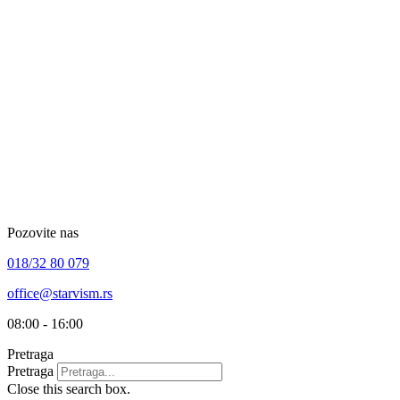
Skip
to
content
Pozovite nas
018/32 80 079
office@starvism.rs
08:00 - 16:00
Pretraga
Pretraga
Close this search box.