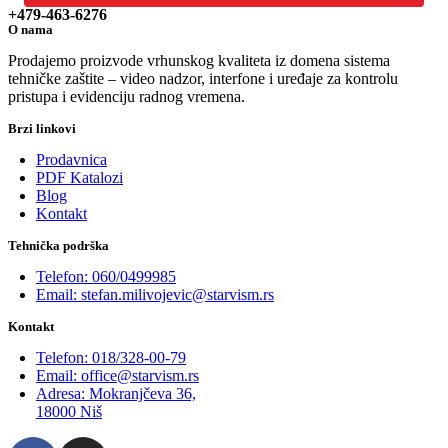
+479-463-6276
O nama
Prodajemo proizvode vrhunskog kvaliteta iz domena sistema
tehničke zaštite – video nadzor, interfone i uređaje za kontrolu
pristupa i evidenciju radnog vremena.
Brzi linkovi
Prodavnica
PDF Katalozi
Blog
Kontakt
Tehnička podrška
Telefon: 060/0499985
Email: stefan.milivojevic@starvism.rs
Kontakt
Telefon: 018/328-00-79
Email: office@starvism.rs
Adresa: Mokranjčeva 36,
18000 Niš