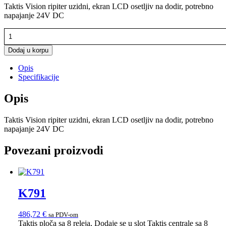
Taktis Vision ripiter uzidni, ekran LCD osetljiv na dodir, potrebno
napajanje 24V DC
TADEF0001000
količina
Dodaj u korpu
Opis
Specifikacije
Opis
Taktis Vision ripiter uzidni, ekran LCD osetljiv na dodir, potrebno
napajanje 24V DC
Povezani proizvodi
K791
486,72
€
sa PDV-om
Taktis ploča sa 8 releja, Dodaje se u slot Taktis centrale sa 8