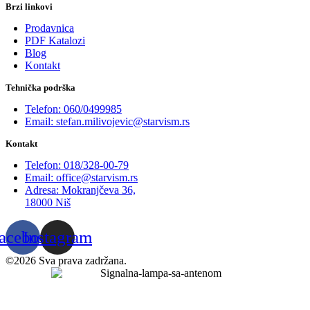
Brzi linkovi
Prodavnica
PDF Katalozi
Blog
Kontakt
Tehnička podrška
Telefon: 060/0499985
Email: stefan.milivojevic@starvism.rs
Kontakt
Telefon: 018/328-00-79
Email: office@starvism.rs
Adresa: Mokranjčeva 36,
18000 Niš
acebook
Instagram
©2026 Sva prava zadržana.