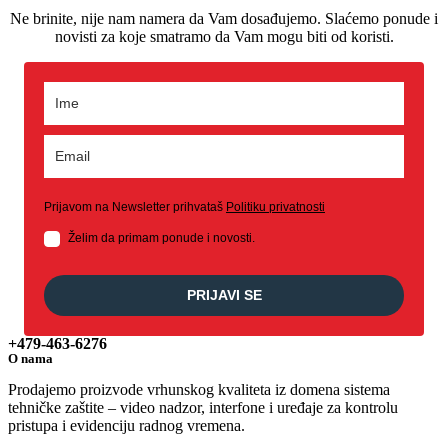
Ne brinite, nije nam namera da Vam dosađujemo. Slaćemo ponude i
novisti za koje smatramo da Vam mogu biti od koristi.
Prijavom na Newsletter prihvataš
Politiku privatnosti
Želim da primam ponude i novosti.
PRIJAVI SE
+479-463-6276
O nama
Prodajemo proizvode vrhunskog kvaliteta iz domena sistema
tehničke zaštite – video nadzor, interfone i uređaje za kontrolu
pristupa i evidenciju radnog vremena.