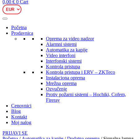
0,00
€
0
Cart
Početna
Prodavnica
Oprema za video nadzor
Alarmni sistemi
Automatika za kapije
Video interfoni
Interfonski sistemi
Kontrola pristupa
Kontrola pristupa i ERV – ZKTeco
Instalaciona oprema
Mrežna oprema
Ozvučenje
Protiv požarni sistemi – Hochiki, Cofem,
Fireray
Cenovnici
Blog
Kontakt
Moj nalog
PRIJAVI SE
Početna
/
Automatika za kapije
/
Dodatna oprema
/ Signalna lampa