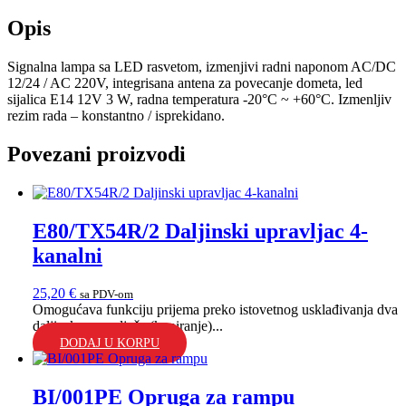
Opis
Signalna lampa sa LED rasvetom, izmenjivi radni naponom AC/DC
12/24 / AC 220V, integrisana antena za povecanje dometa, led
sijalica E14 12V 3 W, radna temperatura -20°C ~ +60°C. Izmenljiv
rezim rada – konstantno / isprekidano.
Povezani proizvodi
E80/TX54R/2 Daljinski upravljac 4-
kanalni
25,20
€
sa PDV-om
Omogućava funkciju prijema preko istovetnog usklađivanja dva
daljinska upravljača (kopiranje)...
DODAJ U KORPU
BI/001PE Opruga za rampu