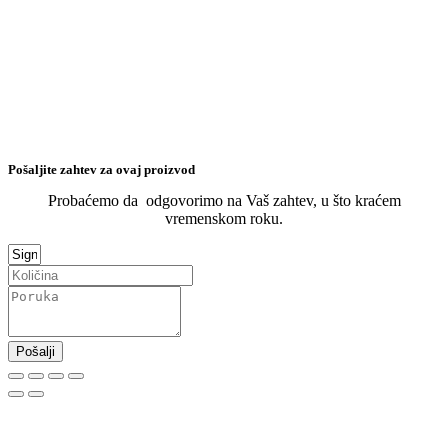
Pošaljite zahtev za ovaj proizvod
Probaćemo da odgovorimo na Vaš zahtev, u što kraćem
vremenskom roku.
Pošalji