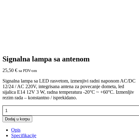
Signalna lampa sa antenom
25,50
€
sa PDV-om
Signalna lampa sa LED rasvetom, izmenjivi radni naponom AC/DC
12/24 / AC 220V, integrisana antena za povecanje dometa, led
sijalica E14 12V 3 W, radna temperatura -20°C ~ +60°C. Izmenljiv
rezim rada – konstantno / isprekidano.
Signalna
lampa
sa
Dodaj u korpu
antenom
Opis
količina
Specifikacije