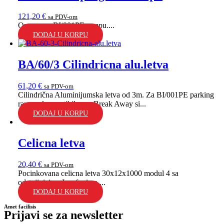
121,20
€
sa PDV-om
Opruga za BI/001PE rampu....
DODAJ U KORPU
BA/60/3 Cilindricna alu.letva
61,20
€
sa PDV-om
Cilindrična Aluminijumska letva od 3m. Za BI/001PE parking
rampu, kompatibilna sa Break Away si...
DODAJ U KORPU
Celicna letva
20,40
€
sa PDV-om
Pocinkovana celicna letva 30x12x1000 modul 4 sa
odstojinicima I srafovima....
DODAJ U KORPU
Amet facilisis
Prijavi se za newsletter