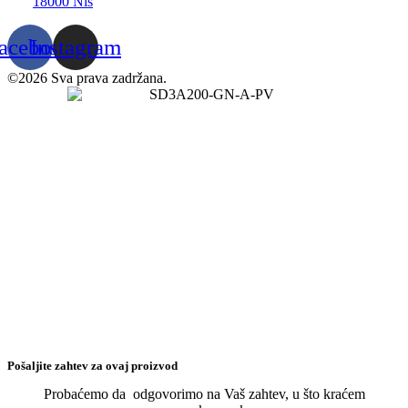
18000 Niš
acebook
Instagram
©2026 Sva prava zadržana.
Pošaljite zahtev za ovaj proizvod
Probaćemo da odgovorimo na Vaš zahtev, u što kraćem