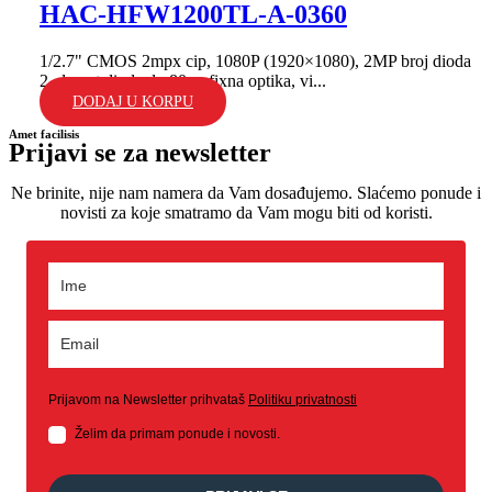
HAC-HFW1200TL-A-0360
1/2.7" CMOS 2mpx cip, 1080P (1920×1080), 2MP broj dioda
2, domet dioda do 80m; fixna optika, vi...
DODAJ U KORPU
Amet facilisis
Prijavi se za newsletter
Ne brinite, nije nam namera da Vam dosađujemo. Slaćemo ponude i
novisti za koje smatramo da Vam mogu biti od koristi.
Prijavom na Newsletter prihvataš
Politiku privatnosti
Želim da primam ponude i novosti.