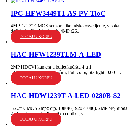
IPC-HFW3449T1-AS-PV-TioC
4MP, 1/2.7” CMOS senzor slike, nisko osvetljenje, visoka
definicija slike.Izlazi mak. 4MP (26...
DODAJ U KORPU
HAC-HFW1239TLM-A-LED
2MP HDCVI kamera u bullet kućištu 4 u 1
TVI/AHD/CVI/CVBS režim, Full-color, Starlight. 0.001...
DODAJ U KORPU
HAC-HDW1239T-A-LED-0280B-S2
1/2.7" CMOS 2mpx cip, 1080P (1920×1080), 2MP broj dioda
2, domet dioda do 40m; fixna optika, vi...
DODAJ U KORPU