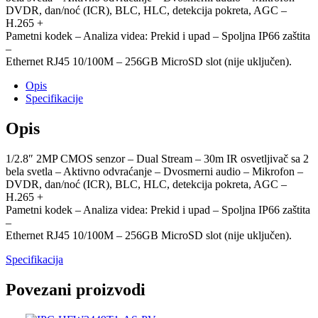
DVDR, dan/noć (ICR), BLC, HLC, detekcija pokreta, AGC –
H.265 +
Pametni kodek – Analiza videa: Prekid i upad – Spoljna IP66 zaštita
–
Ethernet RJ45 10/100M – 256GB MicroSD slot (nije uključen).
Opis
Specifikacije
Opis
1/2.8″ 2MP CMOS senzor – Dual Stream – 30m IR osvetljivač sa 2
bela svetla – Aktivno odvraćanje – Dvosmerni audio – Mikrofon –
DVDR, dan/noć (ICR), BLC, HLC, detekcija pokreta, AGC –
H.265 +
Pametni kodek – Analiza videa: Prekid i upad – Spoljna IP66 zaštita
–
Ethernet RJ45 10/100M – 256GB MicroSD slot (nije uključen).
Specifikacija
Povezani proizvodi