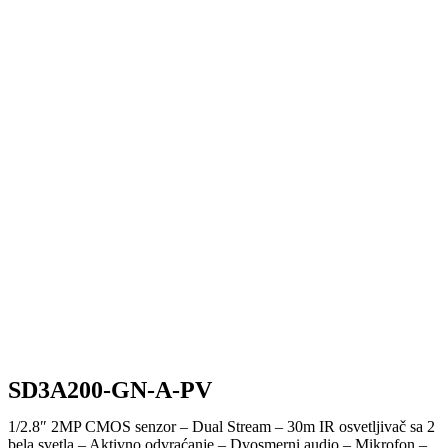
SD3A200-GN-A-PV
1/2.8″ 2MP CMOS senzor – Dual Stream – 30m IR osvetljivač sa 2
bela svetla – Aktivno odvraćanje – Dvosmerni audio – Mikrofon –