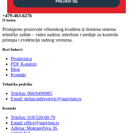
PRIJAVI SE
+479-463-6276
O nama
Prodajemo proizvode vrhunskog kvaliteta iz domena sistema
tehničke zaštite – video nadzor, interfone i uređaje za kontrolu
pristupa i evidenciju radnog vremena.
Brzi linkovi
Prodavnica
PDF Katalozi
Blog
Kontakt
Tehnička podrška
Telefon: 060/0499985
Email: stefan.milivojevic@starvism.rs
Kontakt
Telefon: 018/328-00-79
Email: office@starvism.rs
Adresa: Mokranjčeva 36,