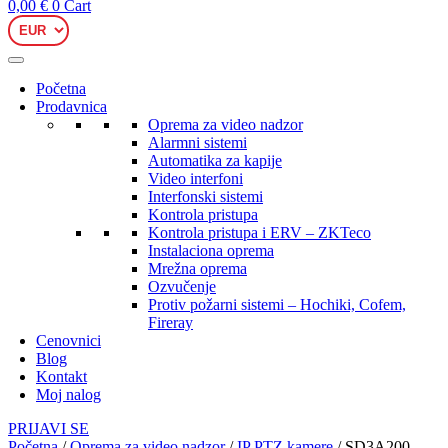
0,00
€
0
Cart
Početna
Prodavnica
Oprema za video nadzor
Alarmni sistemi
Automatika za kapije
Video interfoni
Interfonski sistemi
Kontrola pristupa
Kontrola pristupa i ERV – ZKTeco
Instalaciona oprema
Mrežna oprema
Ozvučenje
Protiv požarni sistemi – Hochiki, Cofem,
Fireray
Cenovnici
Blog
Kontakt
Moj nalog
PRIJAVI SE
Početna
/
Oprema za video nadzor
/
IP PTZ kamere
/ SD3A200-