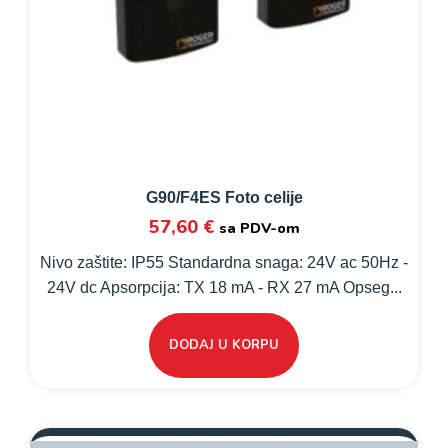
G90/F4ES Foto celije
57,60
€
sa PDV-om
Nivo zaštite: IP55 Standardna snaga: 24V ac 50Hz -
24V dc Apsorpcija: TX 18 mA - RX 27 mA Opseg...
DODAJ U KORPU