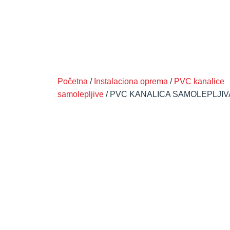
Početna
/
Instalaciona oprema
/
PVC kanalice
samolepljive
/ PVC KANALICA SAMOLEPLJIV