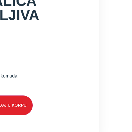
LICA
LJIVA
4 komada
AJ U KORPU