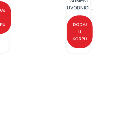
GUMENI
UVODNICI...
AJ
PU
DODAJ
U
KORPU