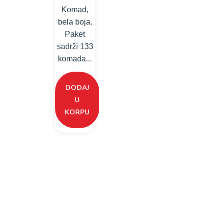
Komad,
bela boja.
Paket
sadrži 133
komada...
DODAJ
U
KORPU