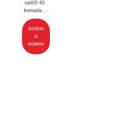
sadrži 40
komada...
DODAJ
U
KORPU