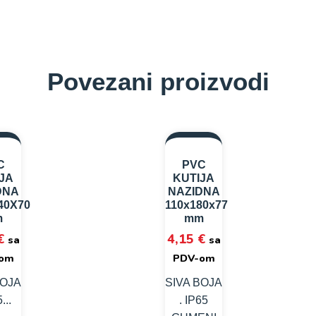
Povezani proizvodi
C
PVC
JA
KUTIJA
DNA
NAZIDNA
40X70
110x180x77
m
mm
€
4,15
€
sa
sa
om
PDV-om
BOJA
SIVA BOJA
...
. IP65