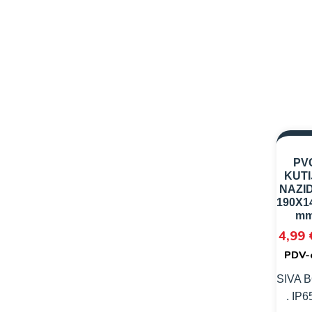
PV
KUTI
NAZI
190X1
m
4,99
PDV-
SIVA 
. IP65