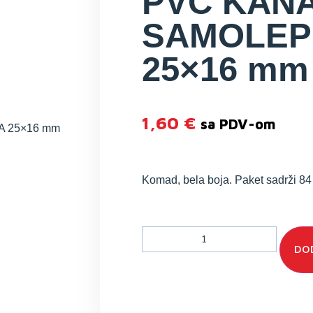
PVC KANA
SAMOLEP
25×16 mm
1,60
€
sa PDV-om
A 25×16 mm
Komad, bela boja. Paket sadrži 8
DOD