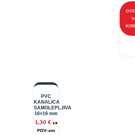
DOD
U
KOR
PVC
KANALICA
SAMOLEPLJIVA
16×16 mm
1,30
€
sa
PDV-om