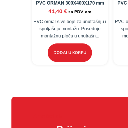
PVC ORMAN 300X400X170 mm
PVC
41,40
€
sa PDV-om
PVC ormar sive boje za unutrašnju i
PVC or
spoljašnju montažu. Poseduje
spo
montažnu ploču u unutrašn...
mo
DODAJ U KORPU
Amet facilisis