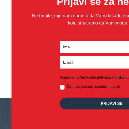
Prijavi se za n
Ne brinite, nije nam namera da Vam dosađujemo
koje smatramo da Vam mogu bit
Prijavom na Newsletter prihvataš
Politiku pr
Želim da primam ponude i novosti.
PRIJAVI SE
+479-463-6276