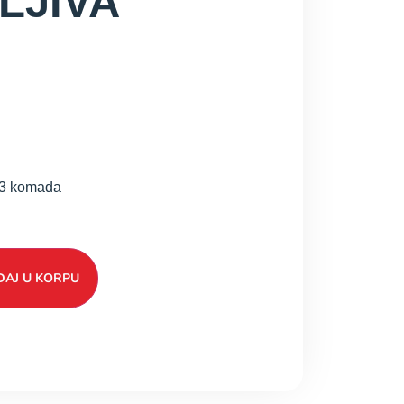
LJIVA
33 komada
AJ U KORPU