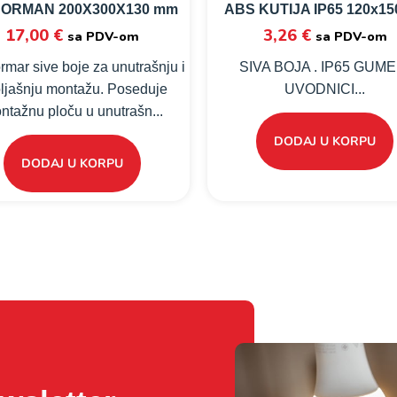
 ORMAN 200X300X130 mm
ABS KUTIJA IP65 120x15
17,00
€
3,26
€
sa PDV-om
sa PDV-om
mar sive boje za unutrašnju i
SIVA BOJA . IP65 GUME
ljašnju montažu. Poseduje
UVODNICI...
ntažnu ploču u unutrašn...
DODAJ U KORPU
DODAJ U KORPU