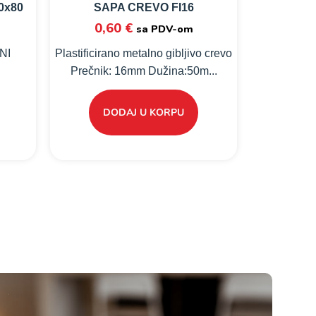
0x80
SAPA CREVO FI16
0,60
€
sa PDV-om
NI
Plastificirano metalno gibljivo crevo
Prečnik: 16mm Dužina:50m...
DODAJ U KORPU