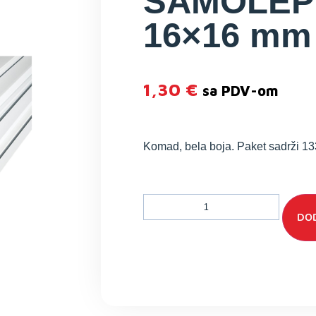
SAMOLEP
16×16 mm
1,30
€
sa PDV-om
Komad, bela boja. Paket sadrži 1
DOD