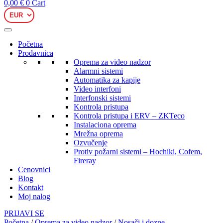
0,00
€
0
Cart
Početna
Prodavnica
Oprema za video nadzor
Alarmni sistemi
Automatika za kapije
Video interfoni
Interfonski sistemi
Kontrola pristupa
Kontrola pristupa i ERV – ZKTeco
Instalaciona oprema
Mrežna oprema
Ozvučenje
Protiv požarni sistemi – Hochiki, Cofem,
Fireray
Cenovnici
Blog
Kontakt
Moj nalog
PRIJAVI SE
Početna
/
Oprema za video nadzor
/
Nosači i dozne