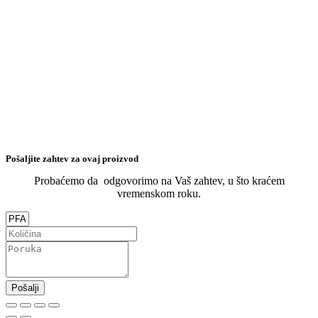
Pošaljite zahtev za ovaj proizvod
Probaćemo da odgovorimo na Vaš zahtev, u što kraćem
vremenskom roku.
Pošalji