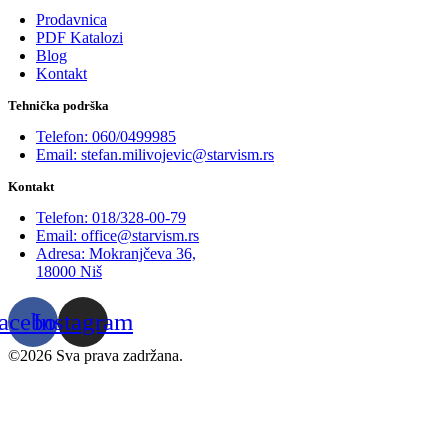
Prodavnica
PDF Katalozi
Blog
Kontakt
Tehnička podrška
Telefon: 060/0499985
Email: stefan.milivojevic@starvism.rs
Kontakt
Telefon: 018/328-00-79
Email: office@starvism.rs
Adresa: Mokranjčeva 36,
18000 Niš
acebook
Instagram
©2026 Sva prava zadržana.