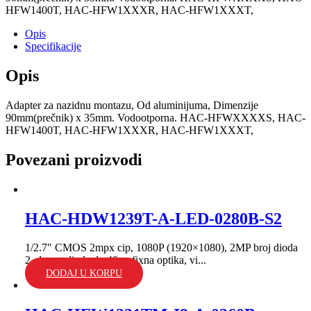
HFW1400T, HAC-HFW1XXXR, HAC-HFW1XXXT,
Opis
Specifikacije
Opis
Adapter za nazidnu montazu, Od aluminijuma, Dimenzije
90mm(prečnik) x 35mm. Vodootporna. HAC-HFWXXXXS, HAC-
HFW1400T, HAC-HFW1XXXR, HAC-HFW1XXXT,
Povezani proizvodi
HAC-HDW1239T-A-LED-0280B-S2
1/2.7" CMOS 2mpx cip, 1080P (1920×1080), 2MP broj dioda
2, domet dioda do 40m; fixna optika, vi...
DODAJ U KORPU