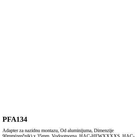
PFA134
Adapter za nazidnu montazu, Od aluminijuma, Dimenzije
90mm(prečnik) x 35mm. Vodootporna. HAC-HFWXXXXS, HAC-