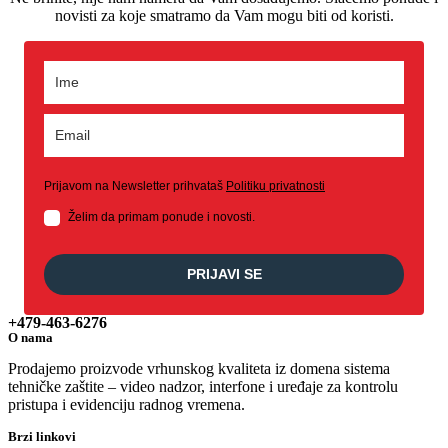
novisti za koje smatramo da Vam mogu biti od koristi.
Prijavom na Newsletter prihvataš
Politiku privatnosti
Želim da primam ponude i novosti.
PRIJAVI SE
+479-463-6276
O nama
Prodajemo proizvode vrhunskog kvaliteta iz domena sistema
tehničke zaštite – video nadzor, interfone i uređaje za kontrolu
pristupa i evidenciju radnog vremena.
Brzi linkovi