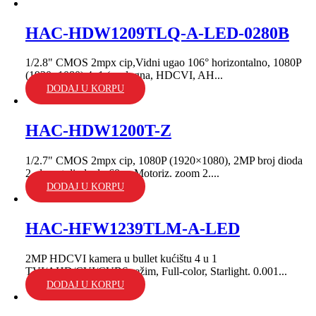
HAC-HDW1209TLQ-A-LED-0280B
1/2.8" CMOS 2mpx cip,Vidni ugao 106° horizontalno, 1080P
(1920×1080),4u1 (analogna, HDCVI, AH...
DODAJ U KORPU
HAC-HDW1200T-Z
1/2.7" CMOS 2mpx cip, 1080P (1920×1080), 2MP broj dioda
2, domet dioda do 60m; Motoriz. zoom 2....
DODAJ U KORPU
HAC-HFW1239TLM-A-LED
2MP HDCVI kamera u bullet kućištu 4 u 1
TVI/AHD/CVI/CVBS režim, Full-color, Starlight. 0.001...
DODAJ U KORPU