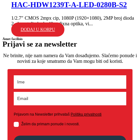
HAC-HDW1239T-A-LED-0280B-S2
1/2.7" CMOS 2mpx cip, 1080P (1920×1080), 2MP broj dioda
2, domet dioda do 40m; fixna optika, vi...
DODAJ U KORPU
Amet facilisis
Prijavi se za newsletter
Ne brinite, nije nam namera da Vam dosađujemo. Slaćemo ponude i
novisti za koje smatramo da Vam mogu biti od koristi.
Prijavom na Newsletter prihvataš
Politiku privatnosti
Želim da primam ponude i novosti.