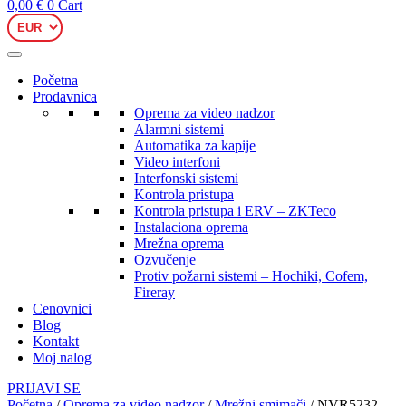
0,00
€
0
Cart
Početna
Prodavnica
Oprema za video nadzor
Alarmni sistemi
Automatika za kapije
Video interfoni
Interfonski sistemi
Kontrola pristupa
Kontrola pristupa i ERV – ZKTeco
Instalaciona oprema
Mrežna oprema
Ozvučenje
Protiv požarni sistemi – Hochiki, Cofem,
Fireray
Cenovnici
Blog
Kontakt
Moj nalog
PRIJAVI SE
Početna
/
Oprema za video nadzor
/
Mrežni smimači
/ NVR5232-