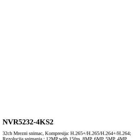
NVR5232-4KS2
32ch Mrezni snimac, Kompresija: H.265+/H.265/H.264+/H.264;
Rezolucija snimanja : 12MP with 15fps, 8MP, 6MP, 5MP, 4MP,