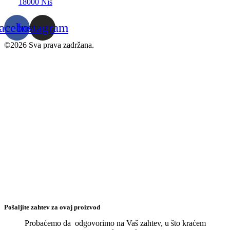
18000 Niš
acebook
Instagram
©2026 Sva prava zadržana.
Pošaljite zahtev za ovaj proizvod
Probaćemo da odgovorimo na Vaš zahtev, u što kraćem