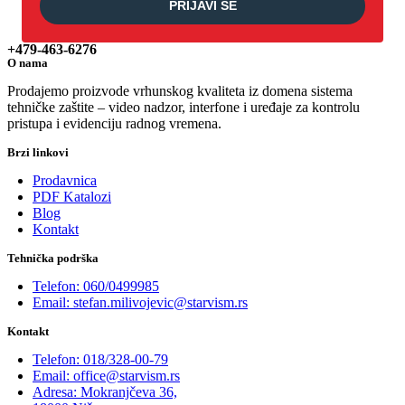
PRIJAVI SE
+479-463-6276
O nama
Prodajemo proizvode vrhunskog kvaliteta iz domena sistema
tehničke zaštite – video nadzor, interfone i uređaje za kontrolu
pristupa i evidenciju radnog vremena.
Brzi linkovi
Prodavnica
PDF Katalozi
Blog
Kontakt
Tehnička podrška
Telefon: 060/0499985
Email: stefan.milivojevic@starvism.rs
Kontakt
Telefon: 018/328-00-79
Email: office@starvism.rs
Adresa: Mokranjčeva 36,