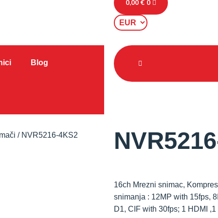
0,00
€
0
ici
Blog
NVR5216
imači
/ NVR5216-4KS2
16ch Mrezni snimac, Kompresi
snimanja : 12MP with 15fps, 
D1, CIF with 30fps; 1 HDMI ,1