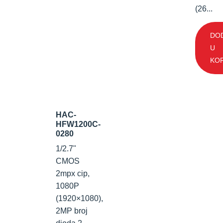
(26...
DO
U
KO
HAC-
HFW1200C-
0280
1/2.7"
CMOS
2mpx cip,
1080P
(1920×1080),
2MP broj