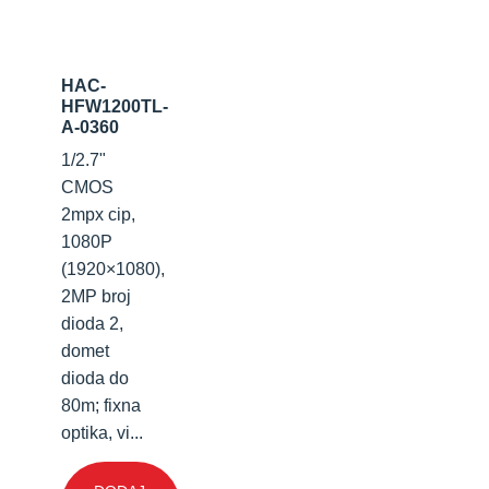
HAC-
HFW1200TL-
A-0360
1/2.7"
CMOS
2mpx cip,
1080P
(1920×1080),
2MP broj
dioda 2,
domet
dioda do
80m; fixna
optika, vi...