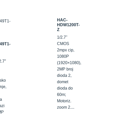
HAC-
HDW1200T-
Z
1/2.7"
CMOS
49T1-
2mpx cip,
1080P
2.7”
(1920×1080),
2MP broj
dioda 2,
isko
domet
nje,
dioda do
60m;
ja
Motoriz.
azi
zoom 2....
MP