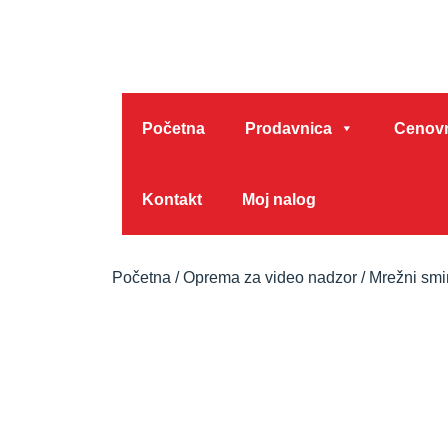
Početna
Prodavnica
Cenovn
Kontakt
Moj nalog
Početna
/
Oprema za video nadzor
/
Mrežni sm