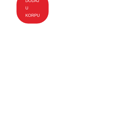
DODAJ
U
KORPU