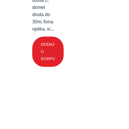
dioda 2,
domet
dioda do
30m; fixna
optika, vi...
DODAJ
U
KORPU