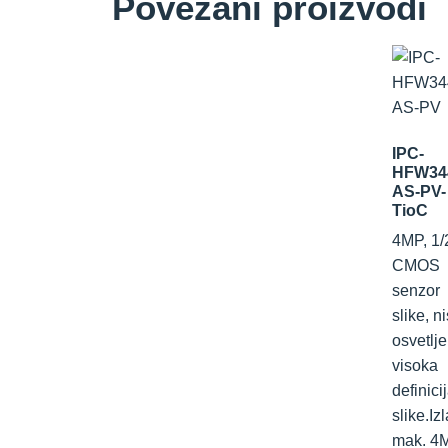
Povezani proizvodi
IPC-
HFW34
AS-PV-
TioC
4MP, 1/
CMOS
senzor
slike, n
osvetlje
visoka
definici
slike.Izl
mak. 4