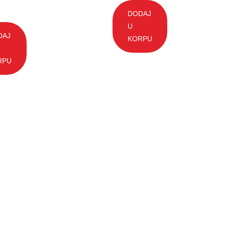
DODAJ
U
DAJ
KORPU
RPU