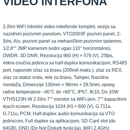
VIDEO INTERFONA
2-žilni WiFi hibridni video interfonski komplet, vezija sa
nazidnim pozivnim panelom. VTO2003F pozivni panel, 2-
žilni, Alu. pozivni panel sa mehaničkim pozivnim tasterom,
1/2.8″“ 2MP kamerom (vidni ugao 110° horizontalno),
DWDR, 3D DNR, Rezolucija 960 (H) × 576 (V), 25fps,
mikro-zvučna jedinica sa half-duplex komunikacijom, RS485
port, naponski izlaz za bravu (200mA maks.), ulaz za REX,
ulaz za status vrata, rele za bravu, Tamper, Nazidna
montaža, Dimenzije 130mm × 96mm × 28.5mm, opseg
radne temperature –40°C do +60°C, IP67, IK10, Do 10W
VTH5123H-W 2-žilni 7″“ monitor sa WiFi-jem. 7″“ kapacitivni
touch-screen, Rezolucija 1024 (H) × 600 (V), G.711a,
G.711u, PCM, Half-duplex audio komunikacija sa VTO
jedinicom, Full duplex sa aplikacijom, SD Card slot (do
64GB), DND (Do Not Disturb funkcija), WiFi 2.4GHz