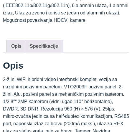
(IEEE802.11b/802.11g/802.11n), 6 alarmnih ulaza, 1 alarmni
izlaz, Ulaz za zvono (koristi se jedan od alarmnih ulaza),
Mogućnost povezivanja HDCVI kamere,
Opis
Specifikacije
Opis
2-žilni WiFi hibridni video interfonski komplet, vezija sa
nazidnim pozivnim panelom. VTO2003F pozivni panel, 2-
žilni, Alu. pozivni panel sa mehaničkim pozivnim tasterom,
1/2.8″“ 2MP kamerom (vidni ugao 110° horizontalno),
DWDR, 3D DNR, Rezolucija 960 (H) × 576 (V), 25fps,
mikro-zvučna jedinica sa half-duplex komunikacijom, RS485
port, naponski izlaz za bravu (200mA maks.), ulaz za REX,
ulaz za status vrata, rele za bravu, Tamper, Nazidna