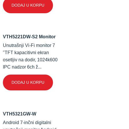
DODAJ U KORPU
VTH5221DW-S2 Monitor
Unutrašnji Vi-Fi monitor 7
"TFT kapacitivni ekran
osetljiv na dodir, 1024k600
IPC nadzor 6ch ž...
DODAJ U KORPU
VTH5321GW-W
Android 7-inčni digitalni