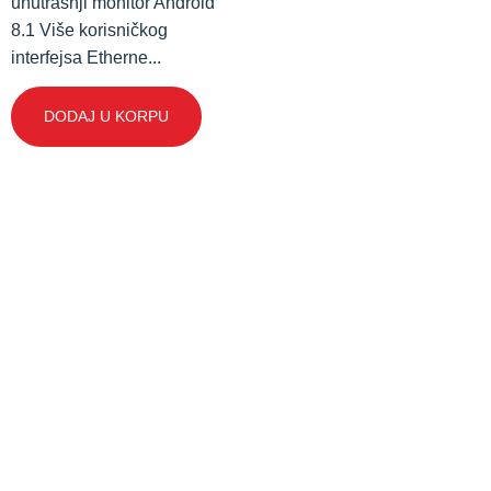
unutrašnji monitor Android
8.1 Više korisničkog
interfejsa Etherne...
DODAJ U KORPU