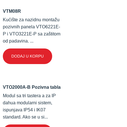
VTM08R
Kućište za nazidnu montažu
pozivnih panela VTO6221E-
P i VTO3221E-P sa zaštitom
od padavina. ...
DODAJ U KORPU
VTO2000A-B Pozivna tabla
Modul sa tri tastera a za IP
dahua modularni sistem,
ispunjava IP54 i IK07
standard. Ako se u si...