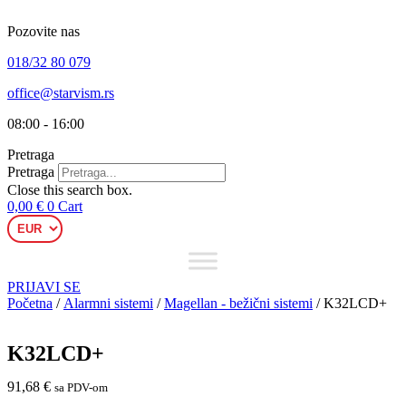
Skip
to
Pozovite nas
content
018/32 80 079
office@starvism.rs
08:00 - 16:00
Pretraga
Pretraga
Close this search box.
0,00
€
0
Cart
PRIJAVI SE
Početna
/
Alarmni sistemi
/
Magellan - bežični sistemi
/ K32LCD+
K32LCD+
91,68
€
sa PDV-om