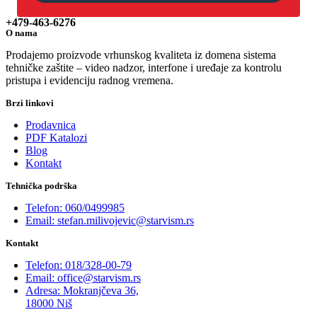
+479-463-6276
O nama
Prodajemo proizvode vrhunskog kvaliteta iz domena sistema
tehničke zaštite – video nadzor, interfone i uređaje za kontrolu
pristupa i evidenciju radnog vremena.
Brzi linkovi
Prodavnica
PDF Katalozi
Blog
Kontakt
Tehnička podrška
Telefon: 060/0499985
Email: stefan.milivojevic@starvism.rs
Kontakt
Telefon: 018/328-00-79
Email: office@starvism.rs
Adresa: Mokranjčeva 36,
18000 Niš