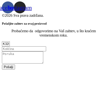
acebook
Instagram
©2026 Sva prava zadržana.
Pošaljite zahtev za ovaj proizvod
Probaćemo da odgovorimo na Vaš zahtev, u što kraćem
vremenskom roku.
Pošalji