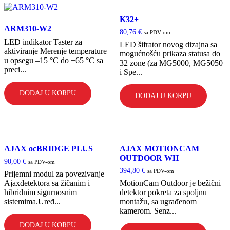
K32+
ARM310-W2
80,76
€
sa PDV-om
LED indikator Taster za
LED šifrator novog dizajna sa
aktiviranje Merenje temperature
mogućnošću prikaza statusa do
u opsegu –15 °C do +65 °C sa
32 zone (za MG5000, MG5050
preci...
i Spe...
DODAJ U KORPU
DODAJ U KORPU
AJAX ocBRIDGE PLUS
AJAX MOTIONCAM
OUTDOOR WH
90,00
€
sa PDV-om
394,80
€
sa PDV-om
Prijemni modul za povezivanje
Ajaxdetektora sa žičanim i
MotionCam Outdoor je bežični
hibridnim sigurnosnim
detektor pokreta za spoljnu
sistemima.Uređ...
montažu, sa ugrađenom
kamerom. Senz...
DODAJ U KORPU