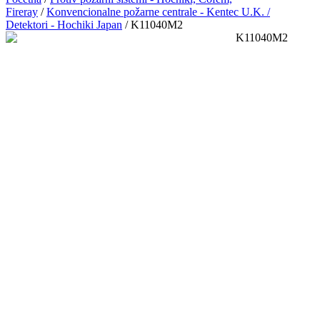
Fireray
/
Konvencionalne požarne centrale - Kentec U.K. /
Detektori - Hochiki Japan
/ K11040M2