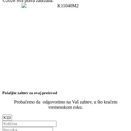
©2026 Sva prava zadržana.
Pošaljite zahtev za ovaj proizvod
Probaćemo da odgovorimo na Vaš zahtev, u što kraćem
vremenskom roku.