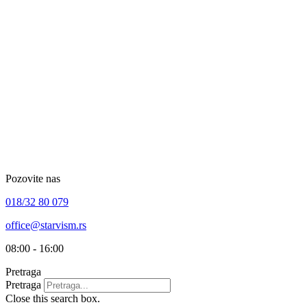
Skip
to
content
Pozovite nas
018/32 80 079
office@starvism.rs
08:00 - 16:00
Pretraga
Pretraga
Close this search box.