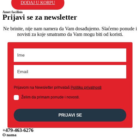
DODAJ U KORPU
Amet facilisis
Prijavi se za newsletter
Ne brinite, nije nam namera da Vam dosađujemo. Slaćemo ponude i
novisti za koje smatramo da Vam mogu biti od koristi.
Prijavom na Newsletter prihvataš
Politiku privatnosti
Želim da primam ponude i novosti.
PRIJAVI SE
+479-463-6276
O nama