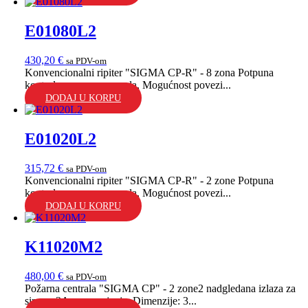
E01080L2
430,20
€
sa PDV-om
Konvencionalni ripiter "SIGMA CP-R" - 8 zona Potpuna
kontrola osnovnog panela, Mogućnost povezi...
DODAJ U KORPU
E01020L2
315,72
€
sa PDV-om
Konvencionalni ripiter "SIGMA CP-R" - 2 zone Potpuna
kontrola osnovnog panela, Mogućnost povezi...
DODAJ U KORPU
K11020M2
480,00
€
sa PDV-om
Požarna centrala "SIGMA CP" - 2 zone2 nadgledana izlaza za
sirene, 3Amp napajanje, Dimenzije: 3...