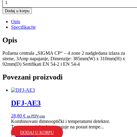
količina
Dodaj u korpu
Opis
Specifikacije
Opis
Požarna centrala „SIGMA CP“ – 4 zone 2 nadgledana izlaza za
sirene, 3Amp napajanje, Dimenzije: 385mm(W) x 310mm(H) x
92mm(D) Sertifikati EN 54-2 i EN 54-4
Povezani proizvodi
DFJ-AE3
28,80
€
sa PDV-om
Kombinovani dimnooptički i temperaturni detektor.
Temperaturni detektor reaguje na porast tempe...
DODAJ U KORPU