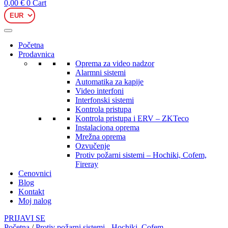
0,00
€
0
Cart
Početna
Prodavnica
Oprema za video nadzor
Alarmni sistemi
Automatika za kapije
Video interfoni
Interfonski sistemi
Kontrola pristupa
Kontrola pristupa i ERV – ZKTeco
Instalaciona oprema
Mrežna oprema
Ozvučenje
Protiv požarni sistemi – Hochiki, Cofem,
Fireray
Cenovnici
Blog
Kontakt
Moj nalog
PRIJAVI SE
Početna
/
Protiv požarni sistemi - Hochiki, Cofem,