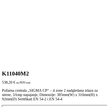
K11040M2
538,20
€
sa PDV-om
Požarna centrala „SIGMA CP“ – 4 zone 2 nadgledana izlaza za
sirene, 3Amp napajanje, Dimenzije: 385mm(W) x 310mm(H) x
92mm(D) Sertifikati EN 54-2 i EN 54-4
K11040M2