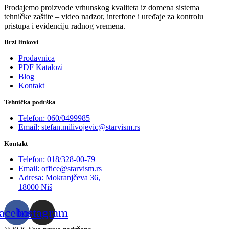
Prodajemo proizvode vrhunskog kvaliteta iz domena sistema
tehničke zaštite – video nadzor, interfone i uređaje za kontrolu
pristupa i evidenciju radnog vremena.
Brzi linkovi
Prodavnica
PDF Katalozi
Blog
Kontakt
Tehnička podrška
Telefon: 060/0499985
Email: stefan.milivojevic@starvism.rs
Kontakt
Telefon: 018/328-00-79
Email: office@starvism.rs
Adresa: Mokranjčeva 36,
18000 Niš
acebook
Instagram