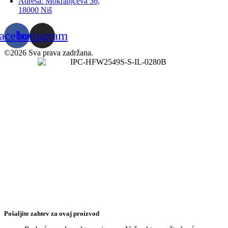
Adresa: Mokranjčeva 36,
18000 Niš
acebook
Instagram
©2026 Sva prava zadržana.
Pošaljite zahtev za ovaj proizvod