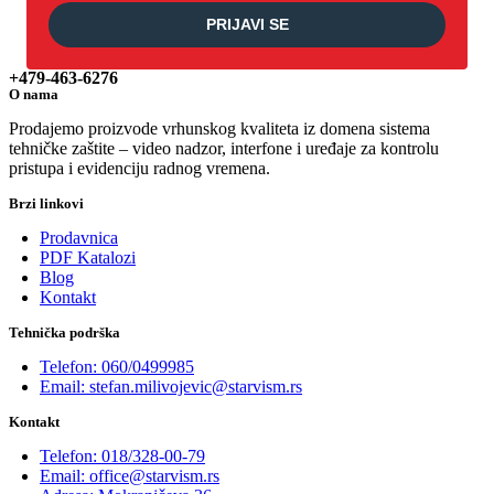
PRIJAVI SE
+479-463-6276
O nama
Prodajemo proizvode vrhunskog kvaliteta iz domena sistema
tehničke zaštite – video nadzor, interfone i uređaje za kontrolu
pristupa i evidenciju radnog vremena.
Brzi linkovi
Prodavnica
PDF Katalozi
Blog
Kontakt
Tehnička podrška
Telefon: 060/0499985
Email: stefan.milivojevic@starvism.rs
Kontakt
Telefon: 018/328-00-79
Email: office@starvism.rs