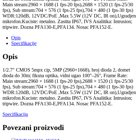
Main stream:2960 × 1688 (1 fps-20 fps),2688 × 1520 (1 fps-25/30
fps), Sub stream:704 × 576 (1 fps-25 fps),704 × 480 (1 fps-30 fps)
WDR:120dB, 12VDC/PoE ,Max 5.5W (12V DC, IR on),Ugradjen
mikrofon.Kuciste: metalno. Zastita IP67, IVS Analitika: Intrusion;
tripwire. Dozna PFA130-E,PFA134. Nosac PFA152-E.
Opis
Specifikacije
Opis
1/2.7″ CMOS 5mpx cip, 5MP (2960×1668), broj dioda 2, domet
dioda do 30m; fiksna optika, vidni ugao 100°–26°, Frame Rate:
Main stream:2960 × 1688 (1 fps-20 fps),2688 × 1520 (1 fps-25/30
fps), Sub stream:704 × 576 (1 fps-25 fps),704 × 480 (1 fps-30 fps)
WDR:120dB, 12VDC/PoE ,Max 5.5W (12V DC, IR on),Ugradjen
mikrofon.Kuciste: metalno. Zastita IP67, IVS Analitika: Intrusion;
tripwire. Dozna PFA130-E,PFA134. Nosac PFA152-E.
Specifikacija
Povezani proizvodi