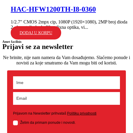
HAC-HFW1200TH-I8-0360
1/2.7" CMOS 2mpx cip, 1080P (1920×1080), 2MP broj dioda
2, domet dioda do 80m; fixna optika, vi...
DODAJ U KORPU
Amet facilisis
Prijavi se za newsletter
Ne brinite, nije nam namera da Vam dosađujemo. Slaćemo ponude i
novisti za koje smatramo da Vam mogu biti od koristi.
Prijavom na Newsletter prihvataš
Politiku privatnosti
Želim da primam ponude i novosti.