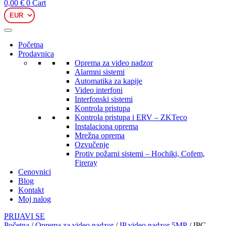
0,00
€
0
Cart
Početna
Prodavnica
Oprema za video nadzor
Alarmni sistemi
Automatika za kapije
Video interfoni
Interfonski sistemi
Kontrola pristupa
Kontrola pristupa i ERV – ZKTeco
Instalaciona oprema
Mrežna oprema
Ozvučenje
Protiv požarni sistemi – Hochiki, Cofem,
Fireray
Cenovnici
Blog
Kontakt
Moj nalog
PRIJAVI SE
Početna
/
Oprema za video nadzor
/
IP video nadzor 5MP
/ IPC-