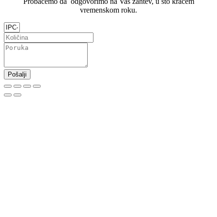
Probaćemo da odgovorimo na Vaš zahtev, u što kraćem
vremenskom roku.
Pošalji