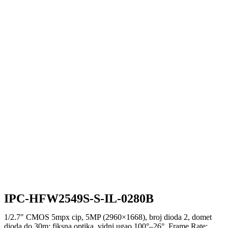
IPC-HFW2549S-S-IL-0280B
1/2.7″ CMOS 5mpx cip, 5MP (2960×1668), broj dioda 2, domet
dioda do 30m; fiksna optika, vidni ugao 100°–26°, Frame Rate: