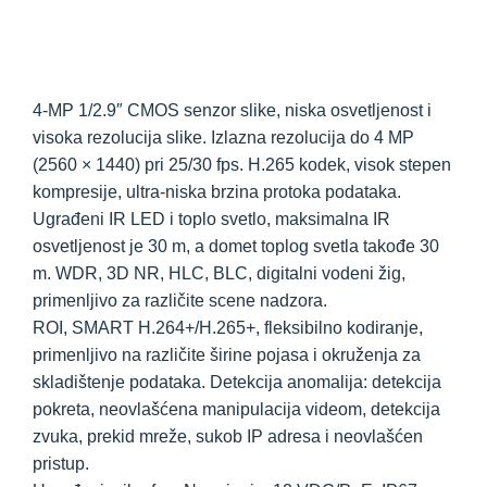
4-MP 1/2.9″ CMOS senzor slike, niska osvetljenost i
visoka rezolucija slike. Izlazna rezolucija do 4 MP
(2560 × 1440) pri 25/30 fps. H.265 kodek, visok stepen
kompresije, ultra-niska brzina protoka podataka.
Ugrađeni IR LED i toplo svetlo, maksimalna IR
osvetljenost je 30 m, a domet toplog svetla takođe 30
m. WDR, 3D NR, HLC, BLC, digitalni vodeni žig,
primenljivo za različite scene nadzora.
ROI, SMART H.264+/H.265+, fleksibilno kodiranje,
primenljivo na različite širine pojasa i okruženja za
skladištenje podataka. Detekcija anomalija: detekcija
pokreta, neovlašćena manipulacija videom, detekcija
zvuka, prekid mreže, sukob IP adresa i neovlašćen
pristup.