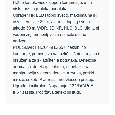
H.265 kodek, visok stepen kompresije, ultra-
niska brzina protoka podataka.
Ugrađeni IR LED i toplo svetlo, maksimalna IR
osvetljenost je 30 m, a domet toplog svetla
takođe 30 m. WDR, 3D NR, HLC, BLC, digitalni
vodeni žig, primenljivo za različite scene
nadzora.
ROI, SMART H.264+/H.265+, fleksibilno
kodiranje, primenljivo na različite širine pojasa i
okruženja za skladištenje podataka. Detekcija
anomalija: detekcija pokreta, neovlašćena
manipulacija videom, detekcija zvuka, prekid
mreže, sukob IP adresa i neovlašćen pristup.
Ugrađeni mikrofon. Napajanje: 12 VDC/PoE,
IP67 zaštita. Podržava detekciju ljudi.