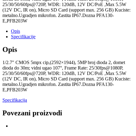
25/30/50/60fps@720P, WDR: 120dB, 12V DC/PoE ,Max 5.5W
(12V DC, IR on), Micro SD Card (support max. 256 GB) Kuciste:
metalno.Ugradjen mikrofon. Zastita IP67.Dozna PFA130-
E,PFB203W
Opis
Specifikacije
Opis
1/2.7″ CMOS 5mpx cip,(2592×1944), 5MP broj dioda 2, domet
dioda do 30m; vidni ugao 107°, Frame Rate: 25/30fps@1080P,
25/30/50/60fps@720P, WDR: 120dB, 12V DC/PoE ,Max 5.5W
(12V DC, IR on), Micro SD Card (support max. 256 GB) Kuciste:
metalno.Ugradjen mikrofon. Zastita IP67.Dozna PFA130-
E,PFB203W
Specifikacija
Povezani proizvodi