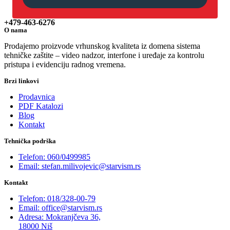
+479-463-6276
O nama
Prodajemo proizvode vrhunskog kvaliteta iz domena sistema
tehničke zaštite – video nadzor, interfone i uređaje za kontrolu
pristupa i evidenciju radnog vremena.
Brzi linkovi
Prodavnica
PDF Katalozi
Blog
Kontakt
Tehnička podrška
Telefon: 060/0499985
Email: stefan.milivojevic@starvism.rs
Kontakt
Telefon: 018/328-00-79
Email: office@starvism.rs
Adresa: Mokranjčeva 36,
18000 Niš