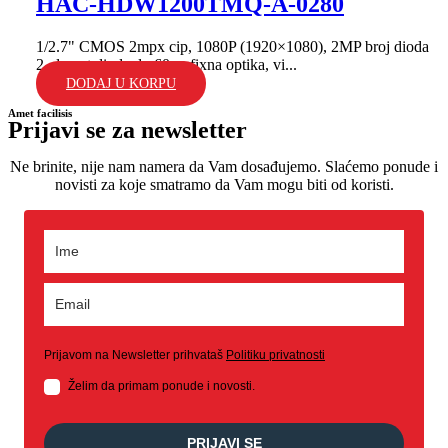
HAC-HDW1200TMQ-A-0280
1/2.7" CMOS 2mpx cip, 1080P (1920×1080), 2MP broj dioda
2, domet dioda do 60m; fixna optika, vi...
DODAJ U KORPU
Amet facilisis
Prijavi se za newsletter
Ne brinite, nije nam namera da Vam dosađujemo. Slaćemo ponude i
novisti za koje smatramo da Vam mogu biti od koristi.
Prijavom na Newsletter prihvataš
Politiku privatnosti
Želim da primam ponude i novosti.
PRIJAVI SE