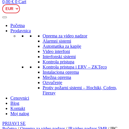
0,00
€
0
Cart
Početna
Prodavnica
Oprema za video nadzor
Alarmni sistemi
Automatika za kapije
Video interfoni
Interfonski sistemi
Kontrola pristupa
Kontrola pristupa i ERV – ZKTeco
Instalaciona oprema
Mrežna oprema
Ozvučenje
Protiv požarni sistemi – Hochiki, Cofem,
Fireray
Cenovnici
Blog
Kontakt
Moj nalog
PRIJAVI SE
Početna
/
Oprema za video nadzor
/
IP video nadzor 5MP
/ IPC-