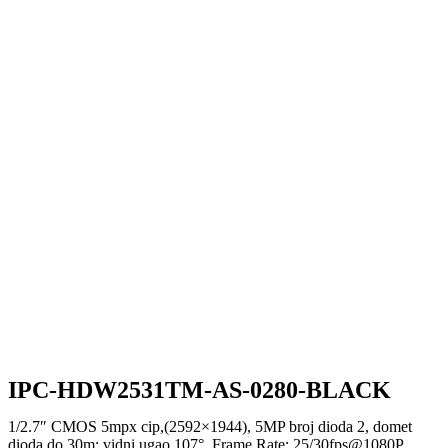
IPC-HDW2531TM-AS-0280-BLACK
1/2.7″ CMOS 5mpx cip,(2592×1944), 5MP broj dioda 2, domet
dioda do 30m; vidni ugao 107°, Frame Rate: 25/30fps@1080P,