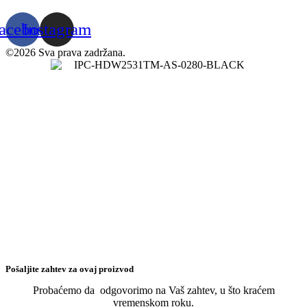
acebook
Instagram
©2026 Sva prava zadržana.
Pošaljite zahtev za ovaj proizvod
Probaćemo da odgovorimo na Vaš zahtev, u što kraćem
vremenskom roku.