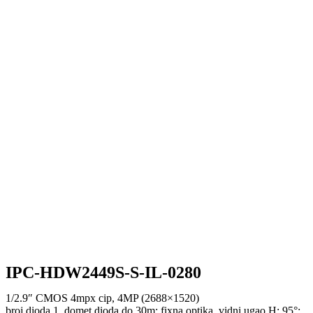
IPC-HDW2449S-S-IL-0280
1/2.9″ CMOS 4mpx cip, 4MP (2688×1520)
broj dioda 1, domet dioda do 30m; fixna optika, vidni ugao H: 95°;