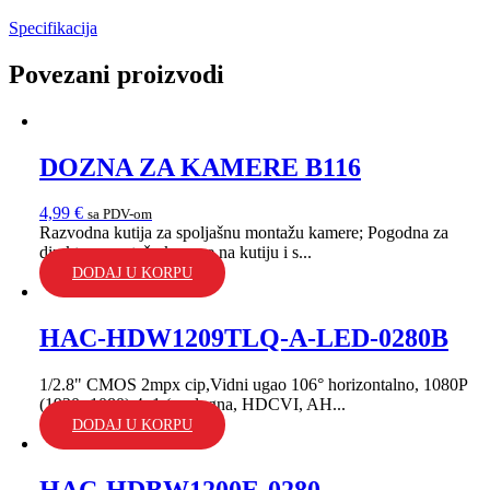
Specifikacija
Povezani proizvodi
DOZNA ZA KAMERE B116
4,99
€
sa PDV-om
Razvodna kutija za spoljašnu montažu kamere; Pogodna za
direktnu montažu kamere na kutiju i s...
DODAJ U KORPU
HAC-HDW1209TLQ-A-LED-0280B
1/2.8" CMOS 2mpx cip,Vidni ugao 106° horizontalno, 1080P
(1920×1080),4u1 (analogna, HDCVI, AH...
DODAJ U KORPU