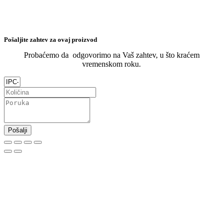
Pošaljite zahtev za ovaj proizvod
Probaćemo da odgovorimo na Vaš zahtev, u što kraćem
vremenskom roku.
Pošalji