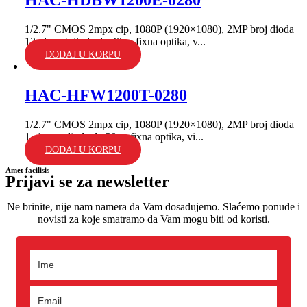
HAC-HDBW1200E-0280
1/2.7" CMOS 2mpx cip, 1080P (1920×1080), 2MP broj dioda
12, domet dioda do 30m; fixna optika, v...
DODAJ U KORPU
HAC-HFW1200T-0280
1/2.7" CMOS 2mpx cip, 1080P (1920×1080), 2MP broj dioda
1, domet dioda do 30m; fixna optika, vi...
DODAJ U KORPU
Amet facilisis
Prijavi se za newsletter
Ne brinite, nije nam namera da Vam dosađujemo. Slaćemo ponude i
novisti za koje smatramo da Vam mogu biti od koristi.