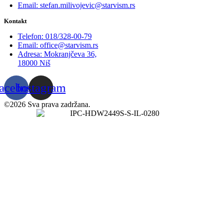
Email: stefan.milivojevic@starvism.rs
Kontakt
Telefon: 018/328-00-79
Email: office@starvism.rs
Adresa: Mokranjčeva 36,
18000 Niš
acebook
Instagram
©2026 Sva prava zadržana.