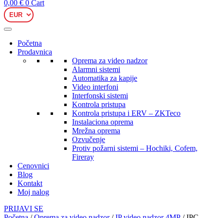
0,00
€
0
Cart
Početna
Prodavnica
Oprema za video nadzor
Alarmni sistemi
Automatika za kapije
Video interfoni
Interfonski sistemi
Kontrola pristupa
Kontrola pristupa i ERV – ZKTeco
Instalaciona oprema
Mrežna oprema
Ozvučenje
Protiv požarni sistemi – Hochiki, Cofem,
Fireray
Cenovnici
Blog
Kontakt
Moj nalog
PRIJAVI SE
Početna
/
Oprema za video nadzor
/
IP video nadzor 4MP
/ IPC-