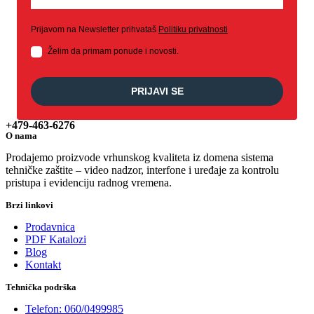
Prijavom na Newsletter prihvataš
Politiku privatnosti
Želim da primam ponude i novosti.
PRIJAVI SE
+479-463-6276
O nama
Prodajemo proizvode vrhunskog kvaliteta iz domena sistema
tehničke zaštite – video nadzor, interfone i uređaje za kontrolu
pristupa i evidenciju radnog vremena.
Brzi linkovi
Prodavnica
PDF Katalozi
Blog
Kontakt
Tehnička podrška
Telefon: 060/0499985