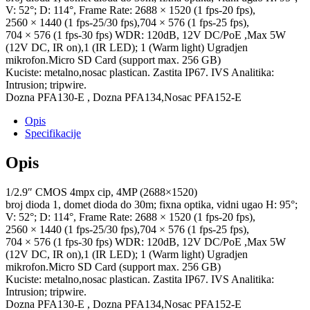
V: 52°; D: 114°, Frame Rate: 2688 × 1520 (1 fps-20 fps),
2560 × 1440 (1 fps-25/30 fps),704 × 576 (1 fps-25 fps),
704 × 576 (1 fps-30 fps) WDR: 120dB, 12V DC/PoE ,Max 5W
(12V DC, IR on),1 (IR LED); 1 (Warm light) Ugradjen
mikrofon.Micro SD Card (support max. 256 GB)
Kuciste: metalno,nosac plastican. Zastita IP67. IVS Analitika:
Intrusion; tripwire.
Dozna PFA130-E , Dozna PFA134,Nosac PFA152-E
Opis
Specifikacije
Opis
1/2.9″ CMOS 4mpx cip, 4MP (2688×1520)
broj dioda 1, domet dioda do 30m; fixna optika, vidni ugao H: 95°;
V: 52°; D: 114°, Frame Rate: 2688 × 1520 (1 fps-20 fps),
2560 × 1440 (1 fps-25/30 fps),704 × 576 (1 fps-25 fps),
704 × 576 (1 fps-30 fps) WDR: 120dB, 12V DC/PoE ,Max 5W
(12V DC, IR on),1 (IR LED); 1 (Warm light) Ugradjen
mikrofon.Micro SD Card (support max. 256 GB)
Kuciste: metalno,nosac plastican. Zastita IP67. IVS Analitika:
Intrusion; tripwire.
Dozna PFA130-E , Dozna PFA134,Nosac PFA152-E