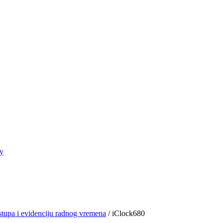
ay
istupa i evidenciju radnog vremena
/ iClock680