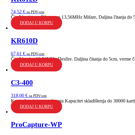
74,52
€
sa PDV-om
Čitač kartica sa šifratorom 13,56MHz Mifare, Daljina čitanja do 
DODAJ U KORPU
KR610D
67,61
€
sa PDV-om
Čitač kartica 13,56MHz Desfire. Daljina čitanja do 5cm, vreme či
DODAJ U KORPU
C3-400
318,00
€
sa PDV-om
Kontrola pristupa za 4 vrata Kapacitet skladištenja do 30000 karti
DODAJ U KORPU
ProCapture-WP