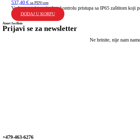
537,40
€
sa PDV-om
Vodootporni terminal za kontrolu pristupa sa IP65 zaštitom koji p
DODAJ U KORPU
Amet facilisis
Prijavi se za newsletter
Ne brinite, nije nam nam
+479-463-6276