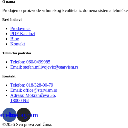
O nama
Prodajemo proizvode vrhunskog kvaliteta iz domena sistema tehničke za
Brzi linkovi
Prodavnica
PDF Katalozi
Blog
Kontakt
Tehnička podrška
Telefon: 060/0499985
Email: stefan.milivojevic@starvism.rs
Kontakt
Telefon: 018/328-00-79
Email: office@starvism.rs
Adresa: Mokranjčeva 36,
18000 Niš
acebook
Instagram
©2026 Sva prava zadržana.