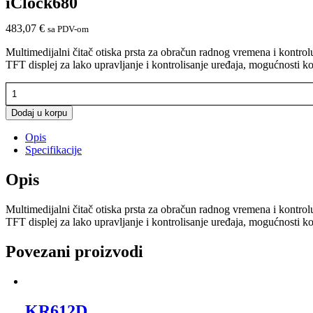
iClock680
483,07
€
sa PDV-om
Multimedijalni čitač otiska prsta za obračun radnog vremena i kontro
TFT displej za lako upravljanje i kontrolisanje uređaja, mogućnosti ko
iClock680
količina
Dodaj u korpu
Opis
Specifikacije
Opis
Multimedijalni čitač otiska prsta za obračun radnog vremena i kontro
TFT displej za lako upravljanje i kontrolisanje uređaja, mogućnosti ko
Povezani proizvodi
KR612D