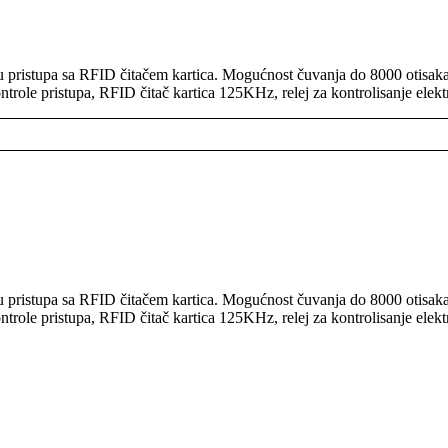
lu pristupa sa RFID čitačem kartica. Mogućnost čuvanja do 8000 otisak
ntrole pristupa, RFID čitač kartica 125KHz, relej za kontrolisanje elekt
lu pristupa sa RFID čitačem kartica. Mogućnost čuvanja do 8000 otisak
ntrole pristupa, RFID čitač kartica 125KHz, relej za kontrolisanje elekt