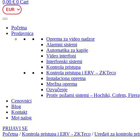
0,00
€
0
Cart
Početna
Prodavnica
Oprema za video nadzor
Alarmni sistemi
Automatika za kapije
Video interfoni
Interfonski sistemi
Kontrola pristupa
Kontrola pristupa i ERV – ZKTeco
Instalaciona oprema
Mrežna oprema
Ozvučenje
Protiv požarni sistemi – Hochiki, Cofem, Firer
Cenovnici
Blog
Kontakt
Moj nalog
PRIJAVI SE
Početna
/
Kontrola pristupa i ERV - ZKTeco
/
Uređaji za kontrolu pr