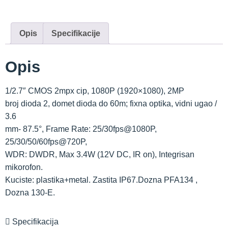
Opis
Specifikacije
Opis
1/2.7″ CMOS 2mpx cip, 1080P (1920×1080), 2MP
broj dioda 2, domet dioda do 60m; fixna optika, vidni ugao /
3.6
mm- 87.5°, Frame Rate: 25/30fps@1080P,
25/30/50/60fps@720P,
WDR: DWDR, Max 3.4W (12V DC, IR on), Integrisan
mikorofon.
Kuciste: plastika+metal. Zastita IP67.Dozna PFA134 ,
Dozna 130-E.
Specifikacija