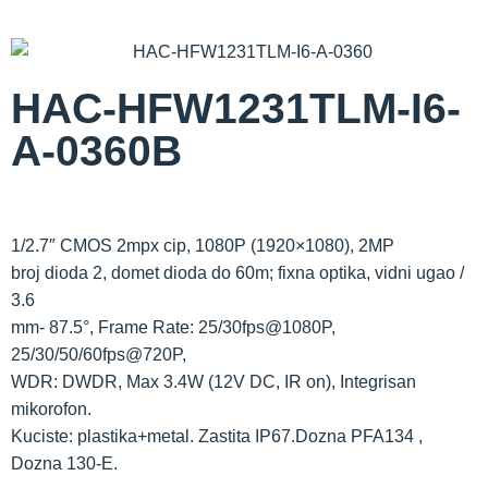
HAC-HFW1231TLM-I6-
A-0360B
1/2.7″ CMOS 2mpx cip, 1080P (1920×1080), 2MP
broj dioda 2, domet dioda do 60m; fixna optika, vidni ugao /
3.6
mm- 87.5°, Frame Rate: 25/30fps@1080P,
25/30/50/60fps@720P,
WDR: DWDR, Max 3.4W (12V DC, IR on), Integrisan
mikorofon.
Kuciste: plastika+metal. Zastita IP67.Dozna PFA134 ,
Dozna 130-E.