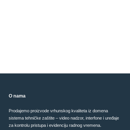
O nama
Prodajemo proizvode vrhunskog kvaliteta iz domena
sistema tehničke zaštite – video nadzor, interfone i uređaje
za kontrolu pristupa i evidenciju radnog vremena.