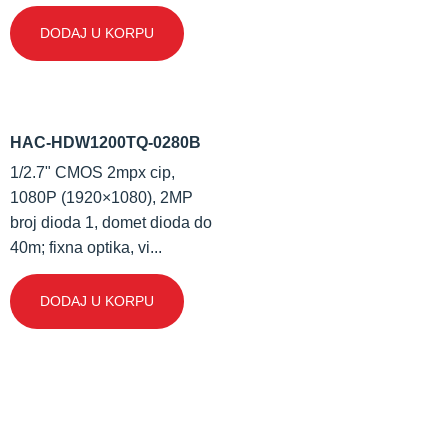
DODAJ U KORPU
HAC-HDW1200TQ-0280B
1/2.7" CMOS 2mpx cip,
1080P (1920×1080), 2MP
broj dioda 1, domet dioda do
40m; fixna optika, vi...
DODAJ U KORPU