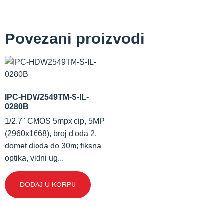
Povezani proizvodi
IPC-HDW2549TM-S-IL-
0280B
1/2.7" CMOS 5mpx cip, 5MP
(2960x1668), broj dioda 2,
domet dioda do 30m; fiksna
optika, vidni ug...
DODAJ U KORPU