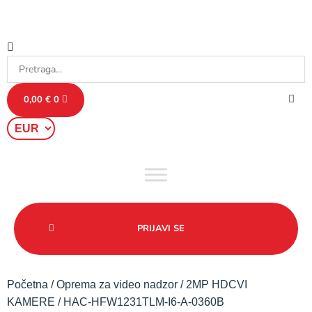
0,00
€
0
PRIJAVI SE
Početna
/
Oprema za video nadzor
/
2MP HDCVI
KAMERE
/ HAC-HFW1231TLM-I6-A-0360B