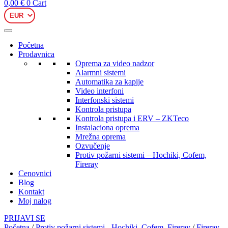
0,00
€
0
Cart
Početna
Prodavnica
Oprema za video nadzor
Alarmni sistemi
Automatika za kapije
Video interfoni
Interfonski sistemi
Kontrola pristupa
Kontrola pristupa i ERV – ZKTeco
Instalaciona oprema
Mrežna oprema
Ozvučenje
Protiv požarni sistemi – Hochiki, Cofem,
Fireray
Cenovnici
Blog
Kontakt
Moj nalog
PRIJAVI SE
Početna
/
Protiv požarni sistemi - Hochiki, Cofem, Fireray
/
Fireray