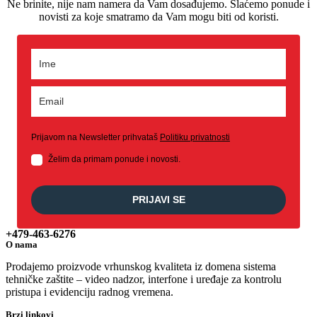
Ne brinite, nije nam namera da Vam dosađujemo. Slaćemo ponude i
novisti za koje smatramo da Vam mogu biti od koristi.
Prijavom na Newsletter prihvataš
Politiku privatnosti
Želim da primam ponude i novosti.
PRIJAVI SE
+479-463-6276
O nama
Prodajemo proizvode vrhunskog kvaliteta iz domena sistema
tehničke zaštite – video nadzor, interfone i uređaje za kontrolu
pristupa i evidenciju radnog vremena.
Brzi linkovi