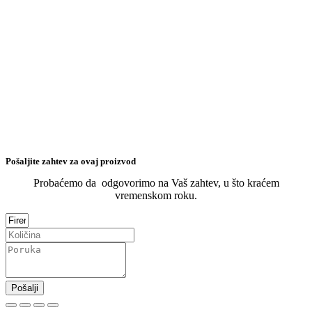
Pošaljite zahtev za ovaj proizvod
Probaćemo da odgovorimo na Vaš zahtev, u što kraćem
vremenskom roku.
Pošalji