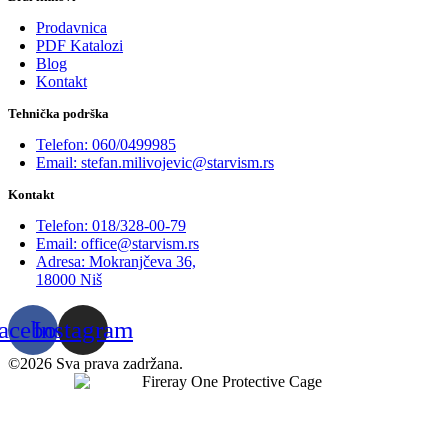
Prodavnica
PDF Katalozi
Blog
Kontakt
Tehnička podrška
Telefon: 060/0499985
Email: stefan.milivojevic@starvism.rs
Kontakt
Telefon: 018/328-00-79
Email: office@starvism.rs
Adresa: Mokranjčeva 36,
18000 Niš
acebook
Instagram
©2026 Sva prava zadržana.