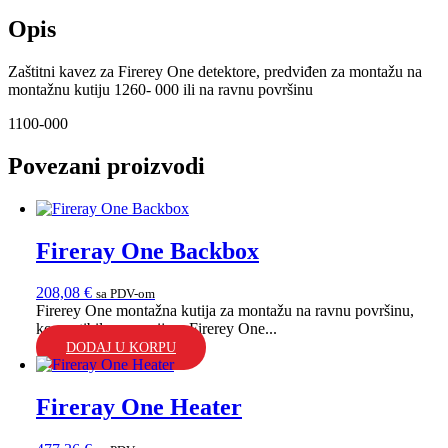
Opis
Zaštitni kavez za Firerey One detektore, predviđen za montažu na
montažnu kutiju 1260- 000 ili na ravnu površinu
1100-000
Povezani proizvodi
Fireray One Backbox
208,08
€
sa PDV-om
Firerey One montažna kutija za montažu na ravnu površinu,
kompatibilna sa serijom Firerey One...
DODAJ U KORPU
Fireray One Heater