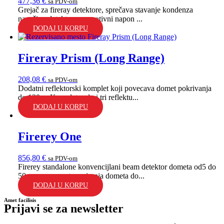
477,36
€
sa PDV-om
Grejač za fireray detektore, sprečava stavanje kondenza
nasočivu detektoru, operativni napon ...
DODAJ U KORPU
Fireray Prism (Long Range)
208,08
€
sa PDV-om
Dodatni reflektorski komplet koji povecava domet pokrivanja
do 120m. Komplet sadrzi tri reflektu...
DODAJ U KORPU
Firerey One
856,80
€
sa PDV-om
Firerey standalone konvencijlani beam detektor dometa od5 do
50m, mogucnost prosirenja dometa do...
DODAJ U KORPU
Amet facilisis
Prijavi se za newsletter