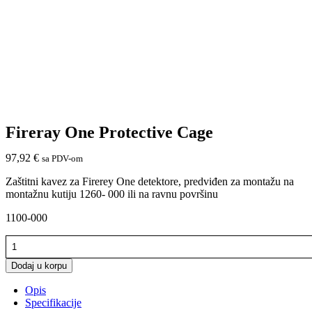
Fireray One Protective Cage
97,92
€
sa PDV-om
Zaštitni kavez za Firerey One detektore, predviđen za montažu na
montažnu kutiju 1260- 000 ili na ravnu površinu
1100-000
Fireray
One
Protective
Dodaj u korpu
Cage
Opis
količina
Specifikacije