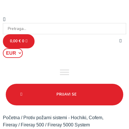
0,00
€
0
PRIJAVI SE
Početna
/
Protiv požarni sistemi - Hochiki, Cofem,
Fireray
/
Fireray 500
/ Fireray 5000 System