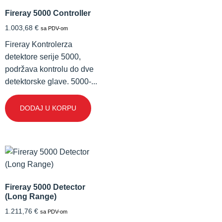
Fireray 5000 Controller
1.003,68
€
sa PDV-om
Fireray Kontrolerza
detektore serije 5000,
podržava kontrolu do dve
detektorske glave. 5000-...
DODAJ U KORPU
Fireray 5000 Detector
(Long Range)
1.211,76
€
sa PDV-om