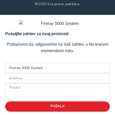
©2026 Sva prava zadržana.
Pošaljite zahtev za ovaj proizvod
Probaćemo da odgovorimo na Vaš zahtev, u što kraćem
vremenskom roku.
POŠALJI