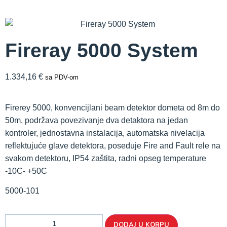
Fireray 5000 System
1.334,16
€
sa PDV-om
Firerey 5000, konvencijlani beam detektor dometa od 8m do
50m, podržava povezivanje dva detaktora na jedan
kontroler, jednostavna instalacija, automatska nivelacija
reflektujuće glave detektora, poseduje Fire and Fault rele na
svakom detektoru, IP54 zaštita, radni opseg temperature
-10C- +50C
5000-101
DODAJ U KORPU