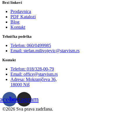
Brzi linkovi
Prodavnica
PDF Katalozi
Blog
Kontakt
Tehnička podrška
Telefon: 060/0499985
Email: stefan.milivojevic@starvism.rs
Kontakt
Telefon: 018/328-00-79
Email: office@starvism.rs
Adresa: Mokranjčeva 36,
18000 Niš
acebook
Instagram
©2026 Sva prava zadržana.