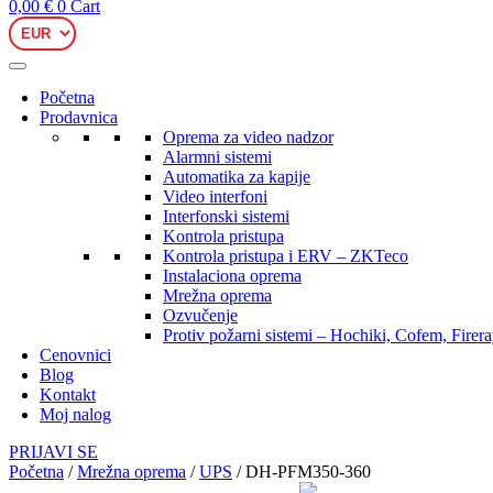
0,00
€
0
Cart
Početna
Prodavnica
Oprema za video nadzor
Alarmni sistemi
Automatika za kapije
Video interfoni
Interfonski sistemi
Kontrola pristupa
Kontrola pristupa i ERV – ZKTeco
Instalaciona oprema
Mrežna oprema
Ozvučenje
Protiv požarni sistemi – Hochiki, Cofem, Firer
Cenovnici
Blog
Kontakt
Moj nalog
PRIJAVI SE
Početna
/
Mrežna oprema
/
UPS
/ DH-PFM350-360