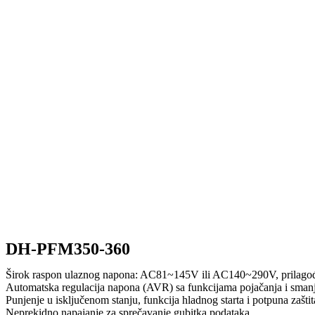
DH-PFM350-360
Širok raspon ulaznog napona: AC81~145V ili AC140~290V, prilagođava 
Automatska regulacija napona (AVR) sa funkcijama pojačanja i smanjen
Punjenje u isključenom stanju, funkcija hladnog starta i potpuna zaštit
Neprekidno napajanje za sprečavanje gubitka podataka.