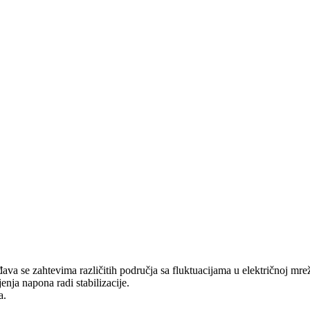
se zahtevima različitih područja sa fluktuacijama u električnoj mrež
ja napona radi stabilizacije.
a.