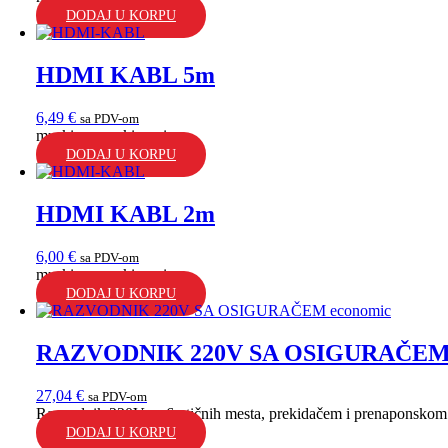
DODAJ U KORPU
HDMI KABL 5m
6,49
€
sa PDV-om
muski na muski, crni...
DODAJ U KORPU
HDMI KABL 2m
6,00
€
sa PDV-om
muski na muski, crni...
DODAJ U KORPU
RAZVODNIK 220V SA OSIGURAČEM 
27,04
€
sa PDV-om
Razvodnik 220V sa 6 utičnih mesta, prekidačem i prenaponskom 
DODAJ U KORPU