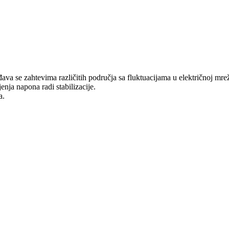
se zahtevima različitih područja sa fluktuacijama u električnoj mrež
ja napona radi stabilizacije.
a.