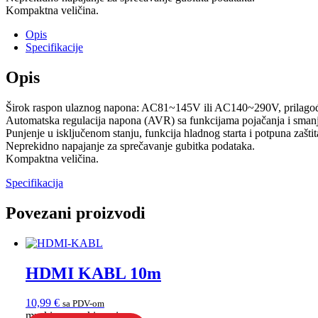
Kompaktna veličina.
Opis
Specifikacije
Opis
Širok raspon ulaznog napona: AC81~145V ili AC140~290V, prilagođava 
Automatska regulacija napona (AVR) sa funkcijama pojačanja i smanjen
Punjenje u isključenom stanju, funkcija hladnog starta i potpuna zaštit
Neprekidno napajanje za sprečavanje gubitka podataka.
Kompaktna veličina.
Specifikacija
Povezani proizvodi
HDMI KABL 10m
10,99
€
sa PDV-om
muski na muski, crni...