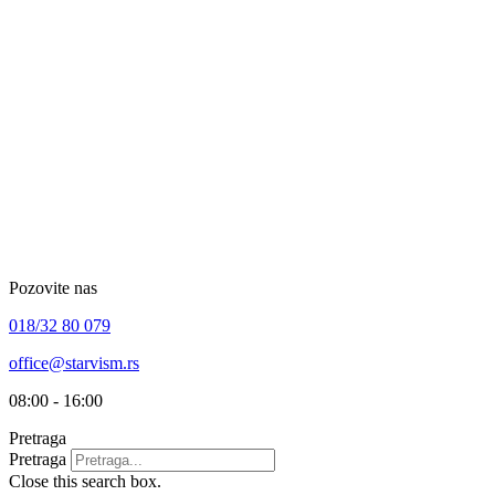
Skip
to
content
Pozovite nas
018/32 80 079
office@starvism.rs
08:00 - 16:00
Pretraga
Pretraga
Close this search box.