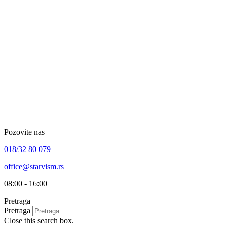
Skip
to
content
Pozovite nas
018/32 80 079
office@starvism.rs
08:00 - 16:00
Pretraga
Pretraga
Close this search box.