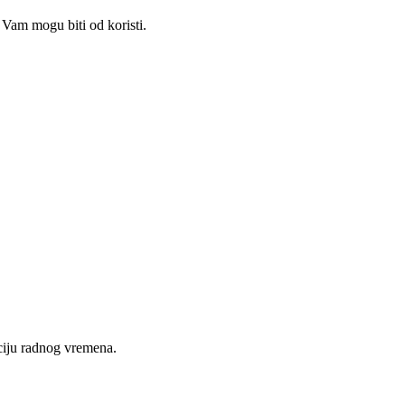
Vam mogu biti od koristi.
nciju radnog vremena.