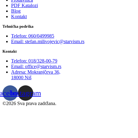
PDF Katalozi
Blog
Kontakt
Tehnička podrška
Telefon: 060/0499985
Email: stefan.milivojevic@starvism.rs
Kontakt
Telefon: 018/328-00-79
Email: office@starvism.rs
Adresa: Mokranjčeva 36,
18000 Niš
acebook
Instagram
©2026 Sva prava zadržana.