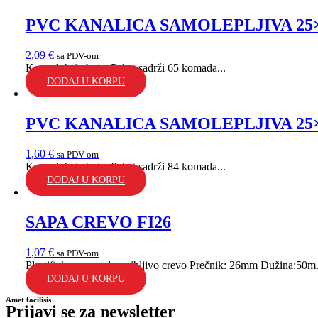
PVC KANALICA SAMOLEPLJIVA 25
2,09
€
sa PDV-om
Komad, bela boja. Paket sadrži 65 komada...
DODAJ U KORPU
PVC KANALICA SAMOLEPLJIVA 25
1,60
€
sa PDV-om
Komad, bela boja. Paket sadrži 84 komada...
DODAJ U KORPU
SAPA CREVO FI26
1,07
€
sa PDV-om
Plastificirano metalno gibljivo crevo Prečnik: 26mm Dužina:50m.
DODAJ U KORPU
Amet facilisis
Prijavi se za newsletter