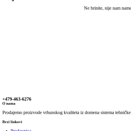
Ne brinite, nije nam nam
+479-463-6276
O nama
Prodajemo proizvode vrhunskog kvaliteta iz domena sistema tehničke za
Brzi linkovi
Prodavnica