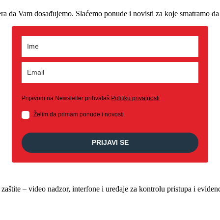
era da Vam dosađujemo. Slaćemo ponude i novisti za koje smatramo da 
Prijavom na Newsletter prihvataš
Politiku privatnosti
Želim da primam ponude i novosti.
PRIJAVI SE
štite – video nadzor, interfone i uređaje za kontrolu pristupa i evide