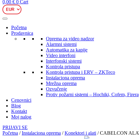
0,00
€
0
Cart
Početna
Prodavnica
Oprema za video nadzor
Alarmni sistemi
Automatika za kapije
Video interfoni
Interfonski sistemi
Kontrola pristupa
Kontrola pristupa i ERV – ZKTeco
Instalaciona oprema
Mrežna oprema
Ozvučenje
Protiv požarni sistemi – Hochiki, Cofem, Firer
Cenovnici
Blog
Kontakt
Moj nalog
PRIJAVI SE
Početna
/
Instalaciona oprema
/
Konektori i alati
/ CABELCON ALAT