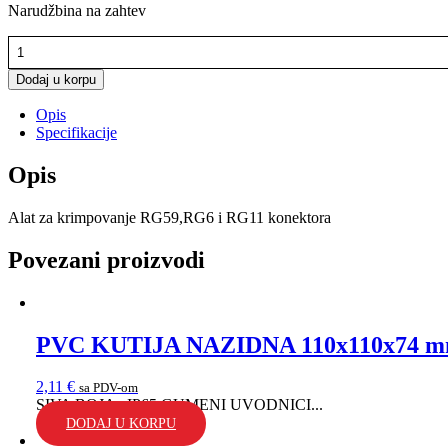
Narudžbina na zahtev
CABELCON
ALAT
ZA
Dodaj u korpu
KRIMP
Opis
RG59,
Specifikacije
RG6,
RG11
KONEKTORE
Opis
količina
Alat za krimpovanje RG59,RG6 i RG11 konektora
Povezani proizvodi
PVC KUTIJA NAZIDNA 110x110x74 
2,11
€
sa PDV-om
SIVA BOJA . IP65 GUMENI UVODNICI...
DODAJ U KORPU