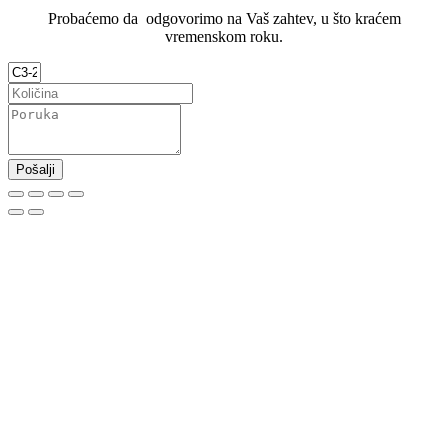
Probaćemo da odgovorimo na Vaš zahtev, u što kraćem
vremenskom roku.
Pošalji