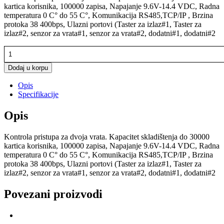
kartica korisnika, 100000 zapisa, Napajanje 9.6V-14.4 VDC, Radna
temperatura 0 C° do 55 C°, Komunikacija RS485,TCP/IP , Brzina
protoka 38 400bps, Ulazni portovi (Taster za izlaz#1, Taster za
izlaz#2, senzor za vrata#1, senzor za vrata#2, dodatni#1, dodatni#2
C3-
200
količina
Dodaj u korpu
Opis
Specifikacije
Opis
Kontrola pristupa za dvoja vrata. Kapacitet skladištenja do 30000
kartica korisnika, 100000 zapisa, Napajanje 9.6V-14.4 VDC, Radna
temperatura 0 C° do 55 C°, Komunikacija RS485,TCP/IP , Brzina
protoka 38 400bps, Ulazni portovi (Taster za izlaz#1, Taster za
izlaz#2, senzor za vrata#1, senzor za vrata#2, dodatni#1, dodatni#2
Povezani proizvodi