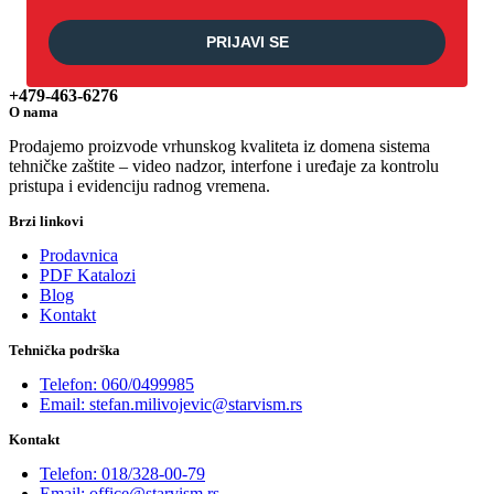
PRIJAVI SE
+479-463-6276
O nama
Prodajemo proizvode vrhunskog kvaliteta iz domena sistema
tehničke zaštite – video nadzor, interfone i uređaje za kontrolu
pristupa i evidenciju radnog vremena.
Brzi linkovi
Prodavnica
PDF Katalozi
Blog
Kontakt
Tehnička podrška
Telefon: 060/0499985
Email: stefan.milivojevic@starvism.rs
Kontakt
Telefon: 018/328-00-79
Email: office@starvism.rs