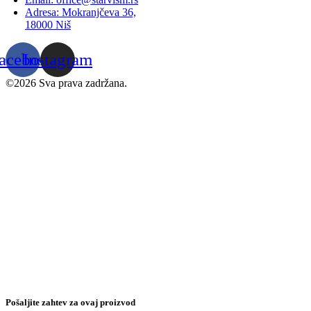
Adresa: Mokranjčeva 36,
18000 Niš
acebook
Instagram
©2026 Sva prava zadržana.
Pošaljite zahtev za ovaj proizvod