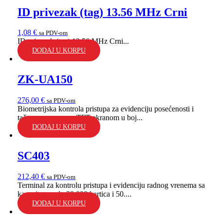
ID privezak (tag) 13.56 MHz Crni
1,08
€
sa PDV-om
ID privezak (tag) 13.56 MHz Crni...
DODAJ U KORPU
ZK-UA150
276,00
€
sa PDV-om
Biometrijska kontrola pristupa za evidenciju posećenosti i
tačnog vremena sa TFT ekranom u boj...
DODAJ U KORPU
SC403
212,40
€
sa PDV-om
Terminal za kontrolu pristupa i evidenciju radnog vrenema sa
kapacitetom do 30.000 kartica i 50....
DODAJ U KORPU