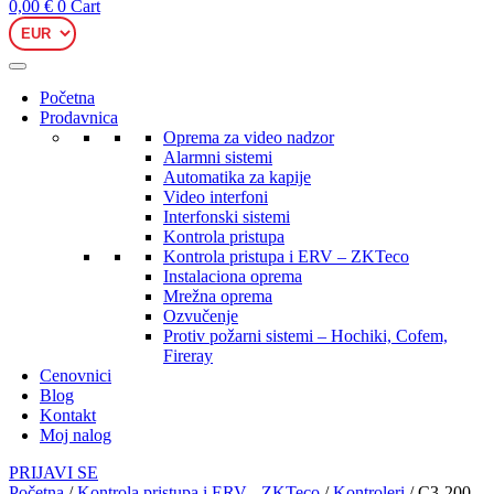
0,00
€
0
Cart
Početna
Prodavnica
Oprema za video nadzor
Alarmni sistemi
Automatika za kapije
Video interfoni
Interfonski sistemi
Kontrola pristupa
Kontrola pristupa i ERV – ZKTeco
Instalaciona oprema
Mrežna oprema
Ozvučenje
Protiv požarni sistemi – Hochiki, Cofem,
Fireray
Cenovnici
Blog
Kontakt
Moj nalog
PRIJAVI SE
Početna
/
Kontrola pristupa i ERV - ZKTeco
/
Kontroleri
/ C3-200