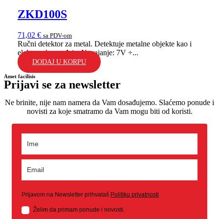
ZKD100S
71,02
€
sa PDV-om
Ručni detektor za metal. Detektuje metalne objekte kao i
elektronske uređaje. Napajanje: 7V ÷...
DODAJ U KORPU
Amet facilisis
Prijavi se za newsletter
Ne brinite, nije nam namera da Vam dosađujemo. Slaćemo ponude i
novisti za koje smatramo da Vam mogu biti od koristi.
Prijavom na Newsletter prihvataš
Politiku privatnosti
Želim da primam ponude i novosti.