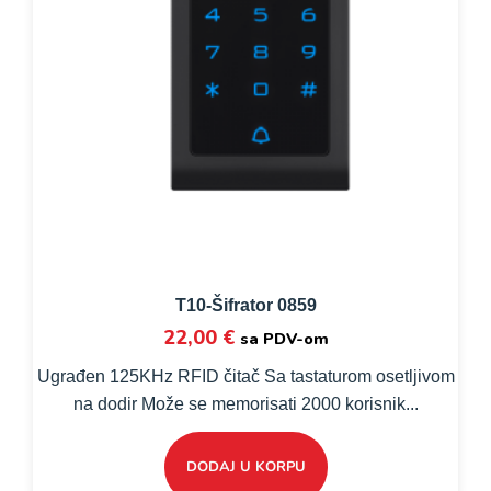
T10-Šifrator 0859
22,00
€
sa PDV-om
Ugrađen 125KHz RFID čitač Sa tastaturom osetljivom
na dodir Može se memorisati 2000 korisnik...
DODAJ U KORPU