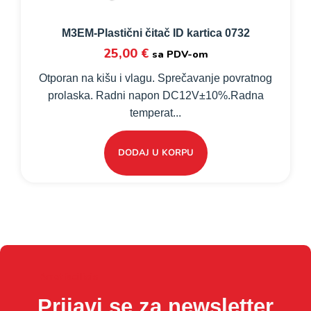
M3EM-Plastični čitač ID kartica 0732
25,00
€
sa PDV-om
Otporan na kišu i vlagu. Sprečavanje povratnog
prolaska. Radni napon DC12V±10%.Radna
temperat...
DODAJ U KORPU
Amet facilisis
Prijavi se za newsletter