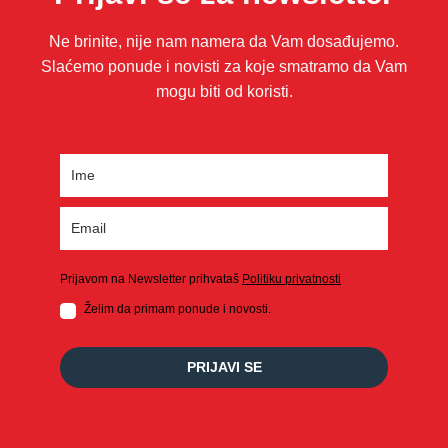
Ne brinite, nije nam namera da Vam dosađujemo.
Slaćemo ponude i novisti za koje smatramo da Vam
mogu biti od koristi.
Prijavom na Newsletter prihvataš
Politiku privatnosti
Želim da primam ponude i novosti.
PRIJAVI SE
+479-463-6276