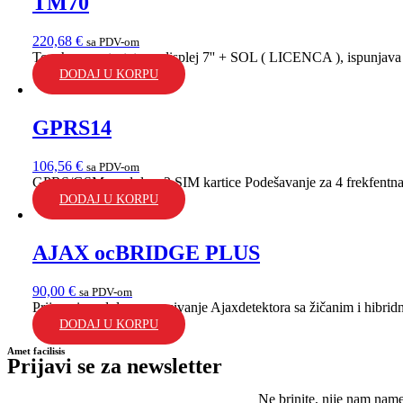
TM70
220,68
€
sa PDV-om
Touchscreen tastatura, displej 7'' + SOL ( LICENCA ), ispunjava
DODAJ U KORPU
GPRS14
106,56
€
sa PDV-om
GPRS/GSM modul za 2 SIM kartice Podešavanje za 4 frekfentn
DODAJ U KORPU
AJAX ocBRIDGE PLUS
90,00
€
sa PDV-om
Prijemni modul za povezivanje Ajaxdetektora sa žičanim i hibrid
DODAJ U KORPU
Amet facilisis
Prijavi se za newsletter
Ne brinite, nije nam nam