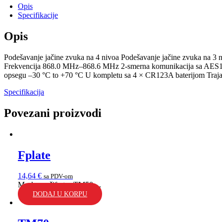
Opis
Specifikacije
Opis
Podešavanje jačine zvuka na 4 nivoa Podešavanje jačine zvuka na 3 n
Frekvencija 868.0 MHz–868.6 MHz 2-smerna komunikacija sa AES12
opsegu –30 °C to +70 °C U kompletu sa 4 × CR123A baterijom Trajanje
Specifikacija
Povezani proizvodi
Fplate
14,64
€
sa PDV-om
Maske za šifrator TM50 ...
DODAJ U KORPU