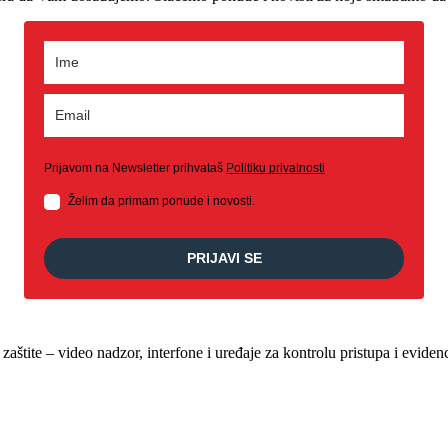
Prijavom na Newsletter prihvataš
Politiku privatnosti
Želim da primam ponude i novosti.
PRIJAVI SE
štite – video nadzor, interfone i uređaje za kontrolu pristupa i evide