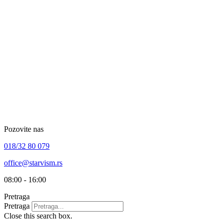
Skip
to
content
Pozovite nas
018/32 80 079
office@starvism.rs
08:00 - 16:00
Pretraga
Pretraga
Close this search box.