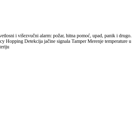
losni i višezvučni alarm: požar, hitna pomoć, upad, panik i drugo.
Hopping Detekcija jačine signala Tamper Merenje temperature u
eriju