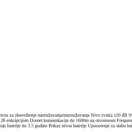
ivoa za obaveštenje naoružavanja/razoružavanja Nivo zvuka 110 dB Svet
8 enkripcijom Domet komunikacije do 1600m na otvorenom Frequency 
 baterije do 3.5 godine Prikaz nivoa baterije Upozorenje za slabu bat