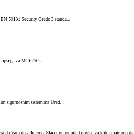
 EN 50131 Security Grade 3 standa...
a opsega za MG6250...
nim sigurnosnim sistemima.Uređ...
era da Vam dosađujemo. Slaćemo ponude i novisti za koje smatramo da 