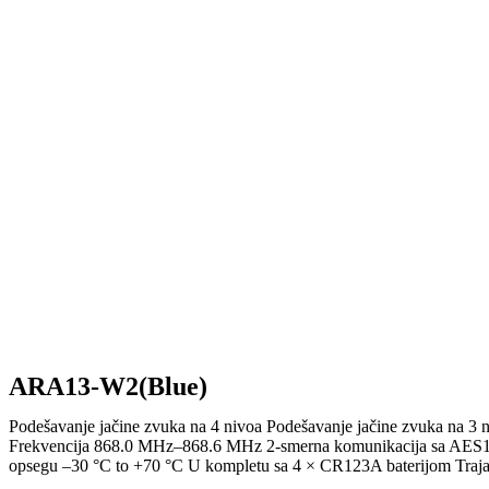
ARA13-W2(Blue)
Podešavanje jačine zvuka na 4 nivoa Podešavanje jačine zvuka na 3 n
Frekvencija 868.0 MHz–868.6 MHz 2-smerna komunikacija sa AES12
opsegu –30 °C to +70 °C U kompletu sa 4 × CR123A baterijom Trajanje