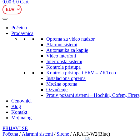
0,00
€
0
Cart
Početna
Prodavnica
Oprema za video nadzor
Alarmni sistemi
Automatika za kapije
Video interfoni
Interfonski sistemi
Kontrola pristupa
Kontrola pristupa i ERV – ZKTeco
Instalaciona oprema
Mrežna oprema
Ozvučenje
Protiv požarni sistemi – Hochiki, Cofem, Firer
Cenovnici
Blog
Kontakt
Moj nalog
PRIJAVI SE
Početna
/
Alarmni sistemi
/
Sirene
/ ARA13-W2(Blue)