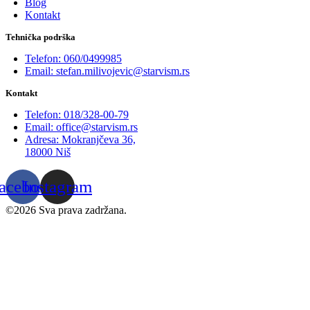
Blog
Kontakt
Tehnička podrška
Telefon: 060/0499985
Email: stefan.milivojevic@starvism.rs
Kontakt
Telefon: 018/328-00-79
Email: office@starvism.rs
Adresa: Mokranjčeva 36,
18000 Niš
acebook
Instagram
©2026 Sva prava zadržana.