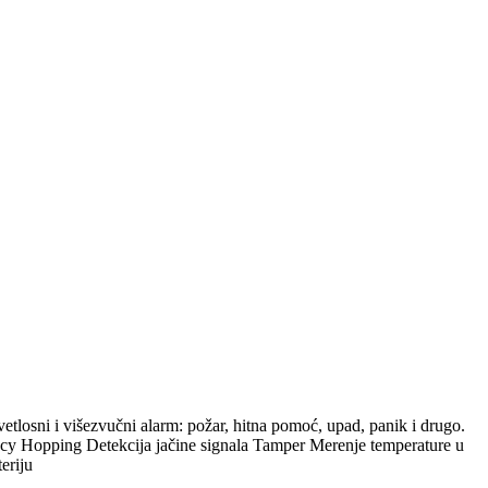
losni i višezvučni alarm: požar, hitna pomoć, upad, panik i drugo.
Hopping Detekcija jačine signala Tamper Merenje temperature u
eriju