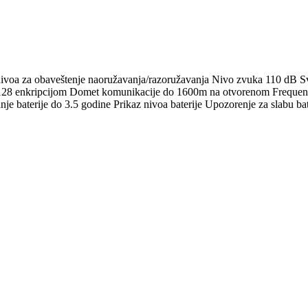
ivoa za obaveštenje naoružavanja/razoružavanja Nivo zvuka 110 dB Svet
8 enkripcijom Domet komunikacije do 1600m na otvorenom Frequency 
 baterije do 3.5 godine Prikaz nivoa baterije Upozorenje za slabu bat